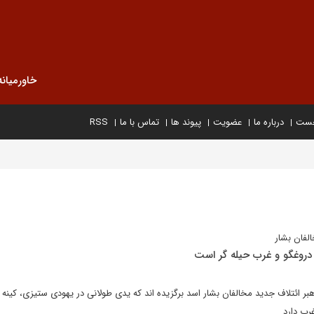
خاورمیانه
خست
درباره ما
عضویت
پیوند ها
تماس با ما
RSS
لفان بشار
 دروغگو و غرب حیله گر است
هبر ائتلاف جدید مخالفان بشار اسد برگزیده اند که یدی طولانی در یهودی ستیزی، کینه ت
رب دارد