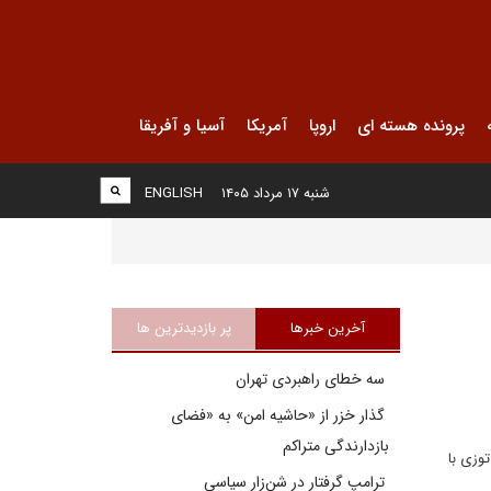
پرونده هسته ای
اروپا
آمریکا
آسیا و آفریقا
شنبه ۱۷ مرداد ۱۴۰۵
ENGLISH
آخرین خبرها
پر بازدیدترین ها
سه خطای راهبردی تهران
گذار خزر از «حاشیه امن» به «فضای
بازدارندگی متراکم
وزی با
ترامپ گرفتار در شن‌زار سیاسی