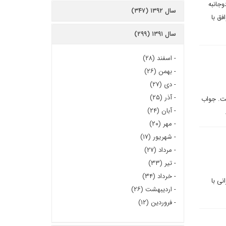
وجانبه
سال ۱۳۹۲ (۳۴۷)
طرف را قادر کند بدون حضور 5 عضو دیگر گروه 1+5 به توافق با
سال ۱۳۹۱ (۲۹۹)
-
اسفند (۲۸)
-
بهمن (۲۶)
-
دی (۲۷)
-
آذر (۲۵)
ست. جواب
-
آبان (۲۴)
-
مهر (۲۰)
-
شهریور (۱۷)
-
مرداد (۲۷)
-
تیر (۳۳)
-
خرداد (۳۴)
نی با
-
اردیبهشت (۲۶)
-
فروردین (۱۲)