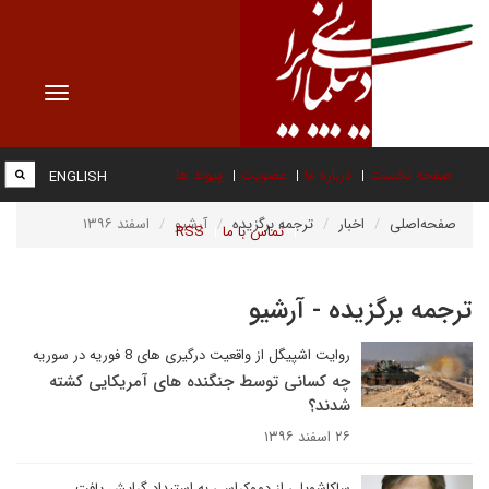
Toggle
vigation
صفحه نخست
درباره ما
عضویت
پیوند ها
ENGLISH
صفحه‌اصلی
اخبار
ترجمه برگزیده
آرشیو
اسفند ۱۳۹۶
تماس با ما
RSS
ترجمه برگزیده - آرشیو
روایت اشپیگل از واقعیت درگیری های 8 فوریه در سوریه
چه کسانی توسط جنگنده های آمریکایی کشته
شدند؟
۲۶ اسفند ۱۳۹۶
ساکاشویلی از دموکراسی به استبداد گرایش یافت