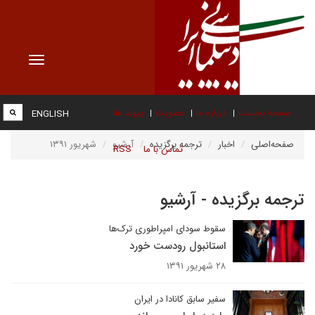
Toggle
vigation
صفحه نخست
درباره ما
عضویت
پیوند ها
ENGLISH
صفحه‌اصلی
اخبار
ترجمه برگزیده
آرشیو
شهریور ۱۳۹۱
تماس با ما
RSS
ترجمه برگزیده - آرشیو
سقوط سودای امپراطوری ترک‌ها
استانبول رودست خورد
۲۸ شهریور ۱۳۹۱
سفیر سابق کانادا در ایران