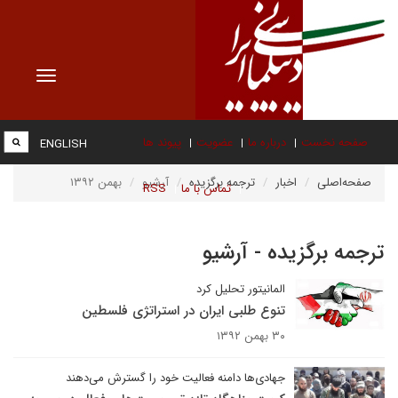
Toggle
vigation
صفحه نخست
درباره ما
عضویت
پیوند ها
ENGLISH
صفحه‌اصلی
اخبار
ترجمه برگزیده
آرشیو
بهمن ۱۳۹۲
تماس با ما
RSS
ترجمه برگزیده - آرشیو
المانیتور تحلیل کرد
تنوع طلبی ایران در استراتژی فلسطین
۳۰ بهمن ۱۳۹۲
جهادی‌ها دامنه فعالیت خود را گسترش می‌دهند