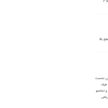
 از
ح بالا
مان نخست
و طرف
ش و تخاصم
ریاض