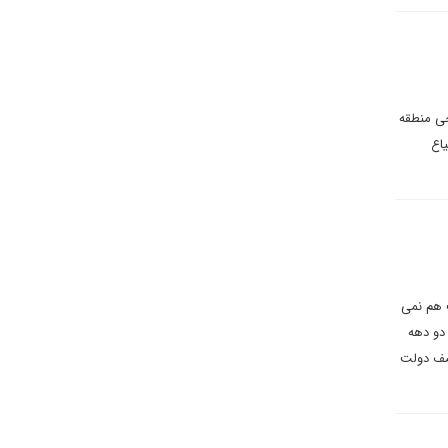
جی منطقه
اع
ت هم نمی
دو دهه
وصف دولت