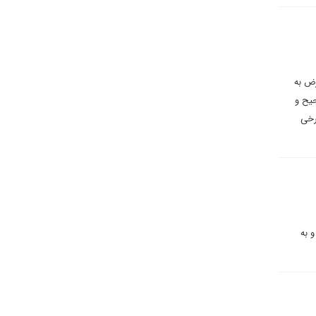
رض به
حیح و
رخی
و به