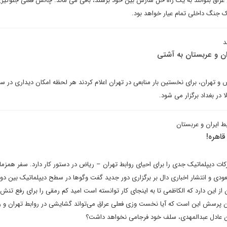
 عراق بتوانند به یک راه حل سازش بین خود برسند، باقی می ماند. چالش فعلی جلوگیری
 جنگ داخلی تمام عیار خواهد بود.
د
ران و عربستان به آشتی
ض و تهران، برای نخستین بار منابعی در تهران اعلام کردند هر لحظه امکان دیداری در سط
 در بغداد برگزار می شود.
بط ایران و عربستان
قاهره!
ات دیپلماتیک جدی را برای احیای روابط تهران – ریاض در دستور کار دارد. سفر همز
سعودی و انتشار اخباری دال بر برگزاری دور جدید گفت وگوها در سطح دیپلماتیک بین د
ن از این دارد که الکاظمی تا به اینجای کار توانسته است امید کم رمقی را برای رفع تن
نون پرسش این است که آیا نخست وزی فعلی عراق می‌تواند گشایشی در روابط تهران و 
ن عادل عبدالمهدی، سلف خود فرجامی نخواهد داشت؟