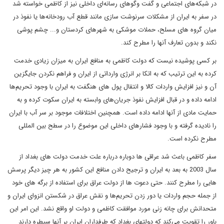
در شبکه‌های اجتماعی و گفت وگوهای رسانه‌ای داخلی نیز از کاظمی خواسته شد
در سفر به ایران از مشکلات سرنوشت سازی مانند قطع آب رودخانه‌ها یا نفوذ در
میان گروه های مسلح، حملات موشکی به شهرهای کردستان و... چشم پوشی
نکند و بدون تعارف آنها را مطرح کند.
بر کسی پوشیده نیست که دولت کاظمی به منافع ایران به میزان زیادی خدمت
کرده به این ترتیب که به اتکا بر انرژی وارداتی از ایران و فراهم نکردن جایگزین
آن و نیز افزایش واردات کالا و انتقال پول های هنگفت به ایران با وجود تحریم‌ها
ادامه داده و در قبال افزایش نفوذ جریان‌های وابسته به ایران سکوت کرده و به
حمایت مادی از آنها ادامه داده است. همچنین اختلافات موجود بر سر آب با ایران
را نادیده گرفته و با وجود فشارهای داخلی این موضوع را در سطح بین المللی
مطرح نکرده است.
سفر کاظمی باعث شد عراقی ها دوباره درباره علت خدمت دولت های بغداد از
سال 2003 به بعد به ایران و ترجیح دادن منافع این کشور به هر چیز دیگر پرسش
هایی را مطرح کنند. حتی دعوت ها از دولت عراق برای استفاده از برگه های خود
از جمله حجم واردات یا دور زدن تحریم‌ها و نقش عراق در شکستن انزوای ایران و
متحدانش برای چانه زنی مورد موافقت کاظمی و دولت او واقع نشد. این امر این
باور را تقویت می‌کند که دولتهای بغداد که طرفداران ایران بر آنها سیطره دارند