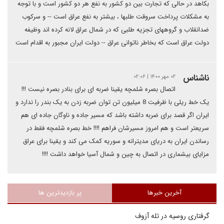
بکاهد در حالی که تجارت بین دو کشور به نفع هر دو کشور است و با توجه
به مشکلات پرداخت سروقت طلبها ، بیشتر به نفع عراق است -- و سرکوب
ضدانقلاب و گروههای تجزیه طلبی که در شمال عراق لانه کرده اند وظیفه
دولت عراق است که بخاطر ناتوانی عراق -- دولت ایران مجبور به اقدام است
ناشناس
۰۲ مهر ۱۴۰۰ | ۰۲:۰۶
اتصال بصره شلمچه یقینا ضربه ای برای بنادر بصره نیست !!!
یک خط ریلی با ظرفیت 8 میلیون تن توان ضربه زدن به یک بندر را ندارد و
ایران اگر قصد برای ضربه داشته باشد که مسیر جاده و ناوگان جاده ای هم
سریعتر است و هم امروز مسیرشان فراهم !!!! خط بصره شلمچه فقط در
رساندن ایران به دریای مدیترانه و سوریه کمک می کند و یقینا برای عراق
مزایای بیشماری در اتصال به چین و شمال آسیا خواهد داشت !!!!
آخرین خبرها
پر بازدیدترین ها
گرفتاری روسیه در تله آزوف