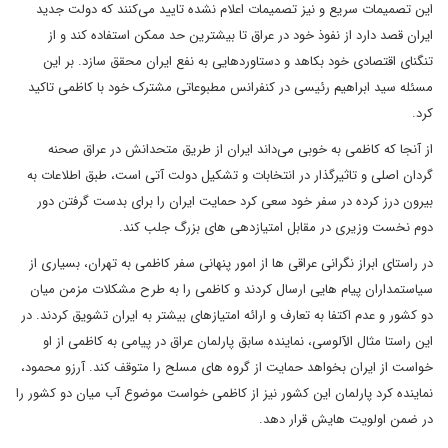
این تصمیمات سریع و نیز تصمیمات اعلام نشده تایید می‌کنند که دولت جدید
ایران قصد دارد از نفوذ خود در عراق تا بیشترین حد ممکن استفاده کند و از
تنگنای اقتصادی خود بکاهد و دستاوردهایی به نفع ایران محقق سازد. بر این
مسئله سید ابراهیم رئیسی در کنفرانس مطبوعاتی مشترک خود با کاظمی تاکید
کرد.
از آنجا که کاظمی به خوبی می‌داند ایران از طریق متحدانش در عراق صحنه
گردان اصلی و تاثیرگذار در انتخابات و تشکیل دولت آتی است، طبق اطلاعات به
بیرون درز کرده در سفر خود سعی کرد حمایت ایران را برای بدست گرفتن دور
دوم نخست وزیری در مقابل امتیازدهی های بزرگ جلب کند.
در راستای ابراز نگرانی عراقی ها از امور پنهانی سفر کاظمی به تهران، بسیاری از
سیاستمداران پیام هایی ارسال کردند و کاظمی را به طرح مشکلات مزمن میان
دو کشور و عدم اکتفا به تعارف و ارائه امتیازهای بیشتر به ایران تشویق کردند. در
این راستا مثال الآلوسی، نماینده سابق پارلمان عراق در پیامی به کاظمی از او
خواست از ایران بخواهد حمایت از گروه های مسلح را متوقف کند. آرزو محمود،
نماینده کرد پارلمان این کشور نیز از کاظمی خواست موضوع آب میان دو کشور را
در ضمن اولویت هایش قرار دهد.