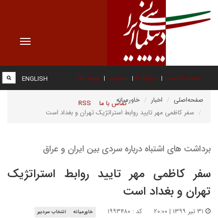
Toggle
vigation
صفحه نخست
درباره ما
عضویت
پیوند ها
ENGLISH
صفحه‌اصلی
اخبار
خاورمیانه
تماس با ما
RSS
سفر کاظمی مهر تایید روابط استراتژیک تهران و بغداد است
برداشت های اشتباه درباره سردی بین ایران و عراق
سفر کاظمی مهر تایید روابط استراتژیک
تهران و بغداد است
۳۱ تیر ۱۳۹۹ | ۲۰:۰۰
کد : ۱۹۹۳۴۸۰
خاورمیانه
انتخاب سردبیر