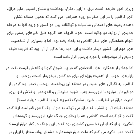
وزرای امور خارجه، نفت، برق، دارایی، دفاع، بهداشت و مشاور امنیتی ملی عراق،
آقای کاظمی را در این سفر دو روزه همراهی می‌ کنند که همین مساله نشان
دهنده زمینه های احتمالی مناسبات و توافقات بین دو کشور و ورود آنها به مرحله
جدیدی از روابط دو جانبه است. جواد ظریف هم اگرچه طبق خبرهای رسمی برای
انجام هماهنگی های سفر کاظمی به بغداد رفته بود، اما با بسیاری از شخصیت
های مهم این کشور دیدار داشت و این دیدارها حاکی از آن بود که ظریف طیف
وسیعی از موضوعات را مورد بررسی قرار داده است.
اما جدای از همکاری های اقتصادی که در پی شیوع کرونا و کاهش قیمت نفت در
بازارهای جهانی از اهمیت ویژه ای برای دو کشور برخوردار است، روحانی و
کاظمی به نگرانی های امنیتی در منطقه نیز پرداختند. روحانی ضمن یاد کردن از
دو قهرمان مبارزه با تروریسم یعنی شهید سلیمانی و المهندس و تلاش آنها برای
امنیت عراق در کنفرانس خبری مشترک تصریح کرد با کاظمی درباره مسائل
منطقه، ثبات آن و نقشی که عراق می تواند به عنوان یک کشور قدرتمند ایفا کند،
گفت و گو کرده است. کاظمی هم با یادآوری جنگ علیه تروریسم و گروه‌های
تفکیری و اینکه ایران نخستین کشوری بود که در این جنگ در کنار عراق ایستاد،
گفت: «من تاکید می کنم که ملت عرق دوستدار و مشتاق رواط ممتاز با ایران بر