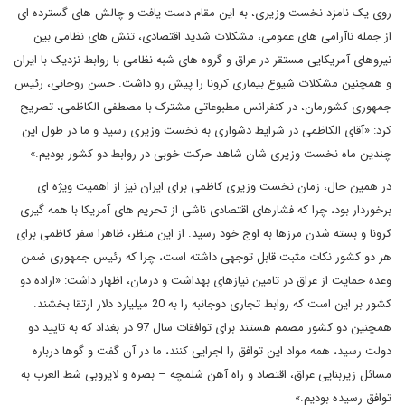
روی یک نامزد نخست وزیری، به این مقام دست یافت و چالش های گسترده ای
از جمله ناآرامی های عمومی، مشکلات شدید اقتصادی، تنش های نظامی بین
نیروهای آمریکایی مستقر در عراق و گروه های شبه نظامی با روابط نزدیک با ایران
و همچنین مشکلات شیوع بیماری کرونا را پیش رو داشت. حسن روحانی، رئیس
جمهوری کشورمان، در کنفرانس مطبوعاتی مشترک با مصطفی الکاظمی، تصریح
کرد: «آقای الکاظمی در شرایط دشواری به نخست وزیری رسید و ما در طول این
چندین ماه نخست ‌وزیری ‌شان شاهد حرکت خوبی در روابط دو کشور بودیم.»
در همین حال، زمان نخست وزیری کاظمی برای ایران نیز از اهمیت ویژه ای
برخوردار بود، چرا که فشارهای اقتصادی ناشی از تحریم های آمریکا با همه گیری
کرونا و بسته شدن مرزها به اوج خود رسید. از این منظر، ظاهرا سفر کاظمی برای
هر دو کشور نکات مثبت قابل توجهی داشته است، چرا که رئیس جمهوری ضمن
وعده حمایت از عراق در تامین نیازهای بهداشت و درمان، اظهار داشت: «اراده دو
کشور بر این است که روابط تجاری دوجانبه را به 20 میلیارد دلار ارتقا بخشند.
همچنین دو کشور مصمم هستند برای توافقات سال 97 در بغداد که به تایید دو
دولت رسید، همه مواد این توافق را اجرایی کنند، ما در آن گفت ‌و گوها درباره
مسائل زیربنایی عراق، اقتصاد و راه آهن شلمچه – بصره و لایروبی شط العرب به
توافق رسیده بودیم.»