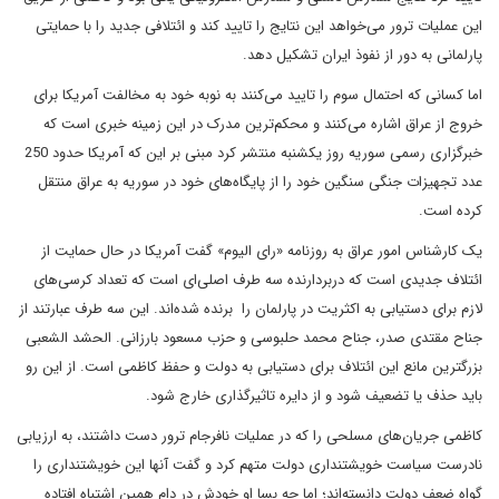
این عملیات ترور می‌خواهد این نتایج را تایید کند و ائتلافی جدید را با حمایتی
پارلمانی به دور از نفوذ ایران تشکیل دهد.
اما کسانی که احتمال سوم را تایید می‌کنند به نوبه خود به مخالفت آمریکا برای
خروج از عراق اشاره می‌کنند و محکم‌ترین مدرک در این زمینه خبری است که
خبرگزاری رسمی سوریه روز یکشنبه منتشر کرد مبنی بر این که آمریکا حدود 250
عدد تجهیزات جنگی سنگین خود را از پایگاه‌های خود در سوریه به عراق منتقل
کرده است.
یک کارشناس امور عراق به روزنامه «رای الیوم» گفت آمریکا در حال حمایت از
ائتلاف جدیدی است که دربردارنده سه طرف اصلی‌ای است که تعداد کرسی‌های
لازم برای دستیابی به اکثریت در پارلمان را برنده شده‌اند. این سه طرف عبارتند از
جناح مقتدی صدر، جناح محمد حلبوسی و حزب مسعود بارزانی. الحشد الشعبی
بزرگترین مانع این ائتلاف برای دستیابی به دولت و حفظ کاظمی است. از این رو
باید حذف یا تضعیف شود و از دایره تاثیرگذاری خارج شود.
کاظمی جریان‌های مسلحی را که در عملیات نافرجام ترور دست داشتند، به ارزیابی
نادرست سیاست خویشتنداری دولت متهم کرد و گفت آنها این خویشتنداری را
گواه ضعف دولت دانسته‌اند؛ اما چه بسا او خودش در دام همین اشتباه افتاده