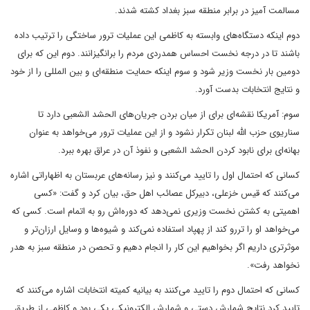
مسالمت آمیز در برابر منطقه سبز بغداد کشته شدند.
دوم اینکه دستگاه‌های وابسته به کاظمی این عملیات ترور ساختگی را ترتیب داده
باشند تا در درجه نخست احساس همدردی مردم را برانگیزانند. دوم این که برای
دومین بار نخست وزیر شود و سوم اینکه حمایت منطقه‌ای و بین المللی را از خود
و نتایج انتخابات بدست آورد.
سوم: آمریکا نقشه‌ای برای از میان بردن جریان‌های الحشد الشعبی دارد تا
سناریوی حزب الله لبنان تکرار نشود و از این عملیات ترور می‌خواهد به عنوان
بهانه‌ای برای نابود کردن الحشد الشعبی و نفوذ آن در عراق بهره ببرد.
کسانی که احتمال اول را تایید می‌کنند و نیز رسانه‌های عربستان به اظهاراتی اشاره
می‌کنند که قیس خزعلی، دبیرکل عصائب اهل حق، بیان کرد و گفت: «کسی
اهمیتی به کشتن نخست وزیری نمی‌دهد که دوره‌اش رو به اتمام است. کسی که
می‌خواهد او را تررو کند از پهپاد استفاده نمی‌کند و شیوه‌ها و وسایل ارزان‌تر و
موثرتری داریم اگر بخواهیم این کار را انجام دهیم و تحصن در منطقه سبز به هدر
نخواهد رفت».
کسانی که احتمال دوم را تایید می‌کنند به بیانیه کمیته انتخابات اشاره می‌کنند که
تایید کرد نتایج شمارش دستی و شمارش الکترونیکی یکی بود و کاظمی از طریق