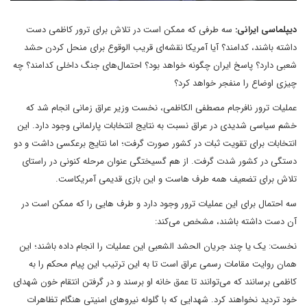
دیپلماسی ایرانی:
سه طرفی که ممکن است در تلاش برای ترور کاظمی دست
داشته باشند، کدامند؟ آیا آمریکا نقشه‌ای قریب الوقوع برای منحل کردن حشد
شعبی دارد؟ پاسخ ایران چگونه خواهد بود؟ احتمال‌های جنگ داخلی کدامند؟ چه
چیزی اوضاع را منفجر خواهد کرد؟
عملیات ترور نافرجام مصطفی الکاظمی، نخست وزیر عراق زمانی انجام شد که
خشم سیاسی شدیدی در عراق نسبت به نتایج انتخابات پارلمانی وجود دارد. این
انتخابات برای تقویت ثبات در کشور صورت گرفت؛ اما نتایج برعکسی داشت و دو
دستگی در کشور شدت گرفت. از هم گسیختگی عنوان مرحله کنونی در راستای
تلاش برای تضعیف همه‌ طرف هاست و این بازی قدیمی آمریکاست.
سه احتمال برای این عملیات ترور وجود دارد و طرف هایی را که ممکن است در
آن دست داشته باشند، مشخص می‌کند:
نخست: یک یا چند جریان الحشد الشعبی این عملیات را انجام داده باشند؛ این
همان روایت مقامات رسمی عراق است تا به این ترتیب این پیام محکم را به
کاظمی برسانند که می‌توانند تا عمق خانه او برسند و در گرفتن انتقام خون شهدای
خود تردید نخواهند کرد. شهدایی که با گلوله نیروهای امنیتی هنگام تظاهرات