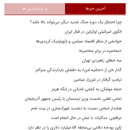
آخرین خبرها
پر بازدیدترین ها
چرا احتمال یک دوره جنگ شدید دیگر، می‌تواند بالا باشد؟
الگوی اسرائیلی اوکراین در قبال ایران
خوانشی از منظر اقتصاد سیاسی و ژئوپلیتیک کریدورها
«محاصره در برابر محاصره»
سه خطای راهبردی تهران
گذار خزر از «حاشیه امن» به «فضای بازدارندگی متراکم
ترامپ گرفتار در شن‌زار سیاسی
حمله موشکی به کشتی اماراتی در تنگه هرمز
تماس تلفنی نخست وزیر ارمنستان با رئیس جمهور آذربایجان
هشدار حماس نسبت به تشدید شهرک‌سازی در بیت‌ لحم
عراقچی: مذاکرات با عمان در حال انجام است
ژاپن بودجه دفاعی بی‌سابقه ۵۶ میلیارد دلاری را در نظر دارد