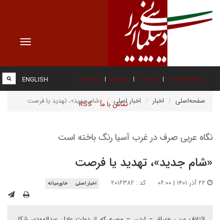
Toggle
vigation
صفحه نخست
درباره ما
عضویت
پیوند ها
ENGLISH
صفحه‌اصلی
اخبار
اخبار اصلی
«شام جدید»، تهدید یا فرصت
تماس با ما
RSS
نگاه عربی صرف در غرب آسیا رنگ باخته است
«شام جدید»، تهدید یا فرصت
۲۲ آذر ۱۴۰۱ | ۰۶:۰۰
کد : ۲۰۱۶۳۸۲
اخبار اصلی
خاورمیانه
ائتلاف عربی «عراق – اردن – مصر» که از دولت عادل عبدالمهدی شکل