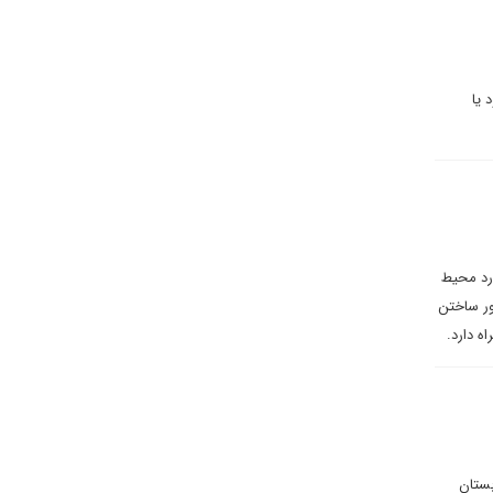
 یا
رد محیط
ور ساختن
اه دارد.
بستان