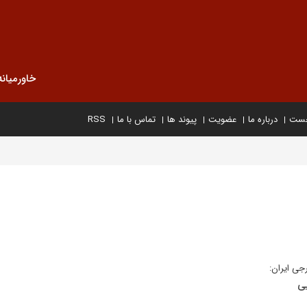
خاورمیانه
خست
درباره ما
عضویت
پیوند ها
تماس با ما
RSS
جی ایران:
ی