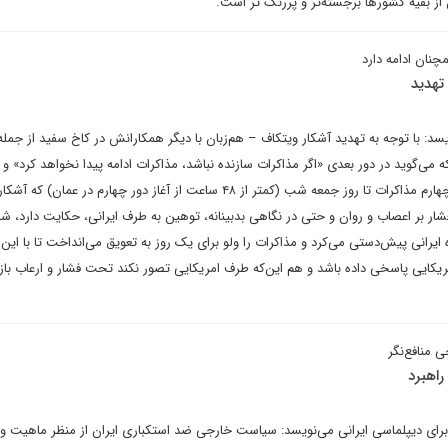
ز بقیه کشورها برجسته‌تر و پررنگ تر است.
چنان ادامه دارد
تهدید
: با توجه به تهدید آشکار ویتکاف – هم‌زبان با دیگر همکارانش در کاخ سفید از جمله 
که می‌گوید در دور بعدی «اگر مذاکرات سازنده نباشد، مذاکرات ادامه پیدا نخواهد کرد» 
تعلل در اعلام زمان برگزاری دور چهارم مذاکرات تا روز جمعه شب (کمتر از ۴۸ ساعت از آغاز دور چهارم در عمان) که آ
شار بر اعصاب و روان و حتی در نگاهی بدبینانه، توهین به طرف ایرانی، حکایت دارد، شا
ه ایرانی پیش‌دستی می‌کرد و مذاکرات را ولو برای یک روز به تعویق می‌انداخت تا با این 
ریکایی پاسخی داده باشد و هم این‌که طرف امریکایی تصور نکند تحت فشار و ارعاب با
منافع‌نگر
راهبرد
رای دیپلماسی ایرانی می‌نویسد: سیاست خارجی ضد استکباری ایران از منظر ماهیت و ک