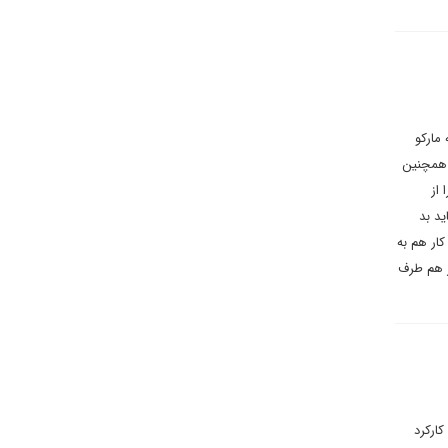
مارکو
و همچنین
شکارا از
ید بد
کار هم به
ز هم طرف
ارکرد