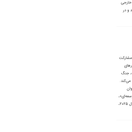
 خارجی
 و در
ابی به توافق مشارکت
رهای
گ، جنگ
می‌کند.
وان
ت توسعه‌ای»،
به‌عنوان گامی واقع‌گرایانه در مسیر ادغام تدریجی با آسه ‌آن تحلیل می‌شود؛ تحولی که با ریاست مالزی بر آسه‌ آن در سال ۲۰۲۵،