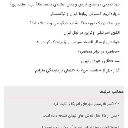
نبرد تمدنی در خلیج فارس و پایان استیلای پانصدسالۀ غرب استعماری؟
درباره لزوم گسترش روابط ایران و ترکمنستان
چرا احتمال یک دوره جنگ شدید دیگر، می‌تواند بالا باشد؟
الگوی اسرائیلی اوکراین در قبال ایران
خوانشی از منظر اقتصاد سیاسی و ژئوپلیتیک کریدورها
«محاصره در برابر محاصره»
سه خطای راهبردی تهران
گذار خزر از «حاشیه امن» به «فضای بازدارندگی متراکم
مطالب مرتبط
۷ اکتبر نادرستی باورهای امریکا را ثابت کرد
پس از ۴۵ سال تلاش های تهران نتیجه داده است
مستلزمات پروژه ایران: اخراج آمریکا و محو اسرائیل