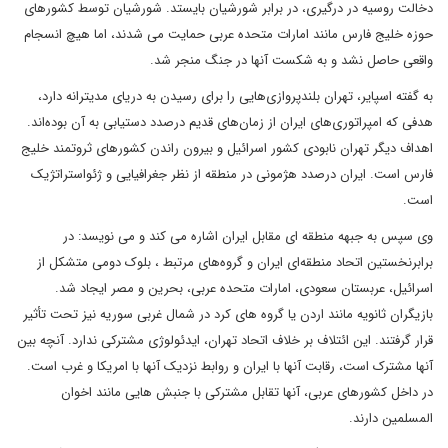
دخالت روسیه در درگیری، در برابر شورشیان بایستد. شورشیان توسط کشورهای
حوزه خلیج فارس مانند امارات متحده عربی حمایت می شدند، اما هیچ انسجام
واقعی حاصل نشد و به شکست آنها در جنگ منجر شد.
به گفته اسپایر، تهران بلندپروازی‌هایی را برای رسیدن به دریای مدیترانه دارد،
هدفی که امپراتوری‌های ایران از زمان‌های قدیم درصدد دستیابی به آن بوده‌اند.
اهداف دیگر تهران نابودی کشور اسرائیل و بیرون راندن کشورهای ثروتمند خلیج
فارس است. ایران درصدد هژمونی در منطقه از نظر جغرافیایی و ژئواستراتژیک
است.
وی سپس به جبهه منطقه ای مقابل ایران اشاره می کند و می نویسد: در
برابرنخستین اتحاد منطقه‌ای ایران و گروه‌های مرتبط ، بلوک دومی متشکل از
اسرائیل، عربستان سعودی، امارات متحده عربی، بحرین و مصر ایجاد شد.
بازیگران ثانویه مانند اردن یا گروه های کرد در شمال غربی سوریه نیز تحت تأثیر
قرار گرفتند. این ائتلاف بر خلاف اتحاد تهران، ایدئولوژی مشترکی ندارد. آنچه بین
آنها مشترک است، رقابت آنها با ایران و روابط نزدیک آنها با امریکا و غرب است.
در داخل کشورهای عربی، آنها تقابل مشترکی با جنبش هایی مانند اخوان
المسلمین دارند.