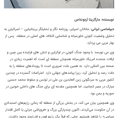
نویسنده: مارگاریتا آردونداس
دیپلماسی ایرانی:
جاناتان اسپایر، روزنامه نگار و تحلیلگر بریتانیایی – اسرائیلی به
تحلیل وضعیت کنونی خاورمیانه و شناسایی ائتلاف های اصلی در منطقه، پس از
بهار عربی می پردازد.
وی می نویسد: با وجود جنگ کنونی در اوکراین و تنش های فزاینده بین چین و
ایالات متحده امریکا، خاورمیانه همچنان منطقه ای است که اهمیت زیادی در
صحنه بین المللی دارد. به همین علت ضروری است تا رویدادهای منطقه را به
دقت رصد و تحلیل کرد، زیرا پیامدهای جهانی دارد. اعتراضات گسترده در چندین
کشور عربی به سرنگونی زین العابدین بن علی در تونس و سقوط محمد حسنی
مبارک در مصر انجامید، اما همچنین مقدمه ای برای جنگ های داخلی خونین در
سوریه و یمن بود.
وی همچنین بیان می کند، در بخش بزرگی از منطقه که زمانی رژیم‌های استبدادی
در آن حکومت می‌کردند، اکنون چندپارگی بزرگ و «فروپاشی جزئی یا کامل اقتدار
سیاسی» را شاهد هستیم. جایی که قبلاً یک رژیم قوی و قدرتمند وجود داشت،