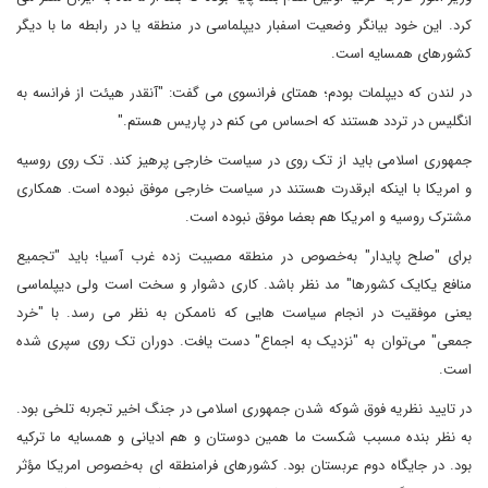
کرد. این خود بیانگر وضعیت اسفبار دیپلماسی در منطقه یا در رابطه ما با دیگر
کشورهای همسایه است.
در لندن که دیپلمات بودم؛ همتای فرانسوی می گفت: "آنقدر هیئت از فرانسه به
انگلیس در تردد هستند که احساس می کنم در پاریس هستم."
جمهوری اسلامی باید از تک روی در سیاست خارجی پرهیز کند. تک روی روسیه
و امریکا با اینکه ابرقدرت هستند در سیاست خارجی موفق نبوده است. همکاری
مشترک روسیه و امریکا هم بعضا موفق نبوده است.
برای "صلح پایدار" به‌خصوص در منطقه مصیبت زده غرب آسیا؛ باید "تجمیع
منافع یکایک کشورها" مد نظر باشد. کاری دشوار و سخت است ولی دیپلماسی
یعنی موفقیت در انجام سیاست هایی که ناممکن به نظر می رسد. با "خرد
جمعی" می‌توان به "نزدیک به اجماع" دست یافت. دوران تک روی سپری شده
است.
در تایید نظریه فوق شوکه شدن جمهوری اسلامی در جنگ اخیر تجربه تلخی بود.
به نظر بنده مسبب شکست ما همین دوستان و هم ادیانی و همسایه ما ترکیه
بود. در جایگاه دوم عربستان بود. کشورهای فرامنطقه ای به‌خصوص امریکا مؤثر