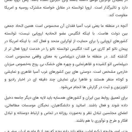
دارد و تاثیرگذار است. اروپا توانسته در مقابل خواسته مشترک روسیه و امریکا
مقاومت کند.
آنچه در منطقه ما یعنی غرب آسیا فقدان آن محسوس است همین اتحاد جمعی
بین دولت هاست. با اینکه انگلیس عضو اتحادیه اروپایی نیست؛ توانسته
کشورهای اروپایی را برای حمایت از اوکراین متحد و فعال کند. با اینکه امریکا در
پیمان ناتو کم کاری می کند؛ انگلیس توانسته ناتو را در خدمت اروپا فعال تر از
گذشته کند. در منطقه ما فقدان دیپلماسی به معنای واقعی محسوس است.
دیپلماسی اتو کشیده و ظاهرنمایی و چهره های خشک بی روح به‌خصوص میزبان
خارجی مشخص است. دوستی های بین کشورهای غرب آسیا ظاهری و نمایشی
و کوتاه منظر هستند و ظاهرا برای نمایش چند دقیقه ای در اخبار رادیو و
تلویزیون و ثبت در گزارش ها انجام می‌شود.
برای تعمیق روابط بین ایران و کشورهای همسایه باید لایه های دیگر جامعه دخیل
داده شوند و فعال باشند. اساتید و دانشگاهیان، نخبگان موسسات مطالعاتی،
اعضای مجلسین تبادل نظر و به‌صورت روزانه در تماس و ارتباط دوستانه و تبادل
افکار و طرح و نوآوری با هم باشند.
وزیر امور خارجه ترکیه اولین مقام بلند پایه بوده که بعد از ۵ ماه به ایران سفر می