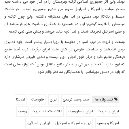
بودند ولی اگر جمهوری اسلامی ترکیه وعربستان را در کنار خود می داشت بعید
بود در مواجه با امریکا و اسراییل مقهور می شدیم. جمهوری اسلامی در شامات
مسلط و یکه‌تاز بود. دستی در آب های مدیترانه داشتیم. ولی چون ترکیه و
عربستان را نادیده گرفتیم؛ این دو همسایه به همکاری با قدرت های فرامنطقه ای
و حتی اسرائیل تحریک شدند و شد آنچه نباید می‌شد و پیش بینی نمی کردیم.
وسعت و ثروت در غرب آسیا در مقایسه با اروپا بسیار بیشتر است. باید تدبیری
نوین اندیشید و سیاست خارجی در شان ملت ایران برگزید. غرب آسیا منابع
فرهنگی عظیم دارد و مرکز ظهور ادیان الهی ایست و ذخایر طبیعی سرشاری دارد
که اروپا ندارد. "اتحاد و مهربانی و به فکر منافع متقابل بودن" کلیدواژه هایی است
که باید در دستور دیپلماسی با همسایگان مد نظر واقع شود.
کلید واژه ها:
سید وحید کریمی
ایران
خاورمیانه
امریکا
ایران و امریکا
ایران و خاورمیانه
ایالات متحده امریکا
روسیه
امریکا و روسیه
ایران و امریکا و اسرائیل
ایران و اسرائیل