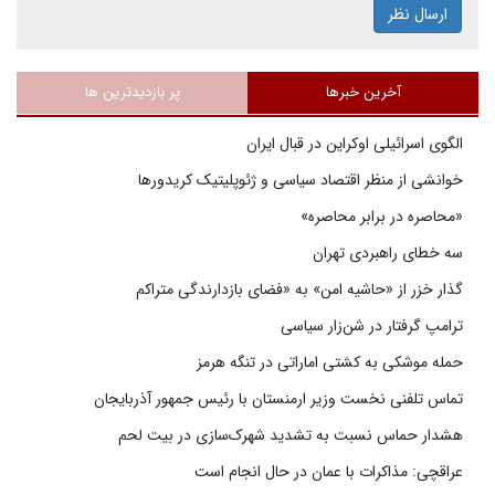
ارسال نظر
آخرین خبرها
پر بازدیدترین ها
الگوی اسرائیلی اوکراین در قبال ایران
خوانشی از منظر اقتصاد سیاسی و ژئوپلیتیک کریدورها
«محاصره در برابر محاصره»
سه خطای راهبردی تهران
گذار خزر از «حاشیه امن» به «فضای بازدارندگی متراکم
ترامپ گرفتار در شن‌زار سیاسی
حمله موشکی به کشتی اماراتی در تنگه هرمز
تماس تلفنی نخست وزیر ارمنستان با رئیس جمهور آذربایجان
هشدار حماس نسبت به تشدید شهرک‌سازی در بیت‌ لحم
عراقچی: مذاکرات با عمان در حال انجام است