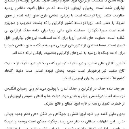
کوتاه آمدن یا شکست اوکراین؛ اروپا جلودار توقف قدرت نظامی روسیه در بلعیدن
اوکراین شده است. رهبران اروپایی توانسته اند در مقابل قدرت نظامی روسیه
مقاومت کنند. اروپا توانسته است با زیرکی، تمامی طرح های ارایه شده از سوی
امریکا را خنثی کند. اروپا توانسته کشور اوکراین را که بشدت تخریب و مجروح
شده است سرپا نگهدارد. حمایت های مالی اروپا برای ادامه جنگ اوکراین بی
شائبه است. حمایت های نظامی اروپا برای ادامه استقامت نیروهای اوکراینی قابل
تعمق است. بعضا تعدادی از کشورهای اروپایی سهمیه جنگنده های نظامی خود را
برای ادامه جنگ با روسیه به نیروهای اوکراینی به‌صورت رایگان ارائه داده اند.
تمامی تلاش های نظامی و دیپلماتیک کرملین که در بخش دیپلماتیک از حمایت
کاخ سفید نیز برخوردار است نتیجه بخش نبوده است. علت دقیقا "اتحاد
کشورها" به‌خصوص رهبران اروپایی است.
هر چند بنده جنگ در اوکراین را جنگ لندن با پوتین می‌دانم ولی رهبران انگلیس
توانسته اند با دیپلماسی موثر و فعال خود، دولت ها و اذهان عمومی اروپاییان را
از خطرات تفوق روسیه بر قاره اروپا مطلع و قانع سازند.
بدون دلیل گفته می شود اروپا نقش و جایگاهی در شکل دهی نظم جدید جهانی
ندارد. این اظهارات منطقی به نظر نمی رسد. چگونه ممکن است روسیه و امریکا
در بلعیدن اوکراین توافق داشته باشند ولی اجرایی نشده باشد. پس اروپا نقش