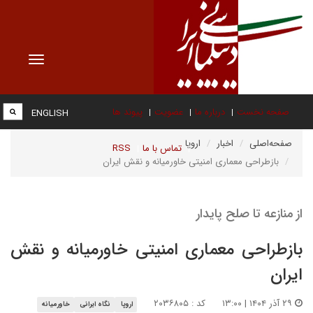
Toggle
vigation
صفحه نخست
درباره ما
عضویت
پیوند ها
ENGLISH
صفحه‌اصلی
اخبار
اروپا
تماس با ما
RSS
بازطراحی معماری امنیتی خاورمیانه و نقش ایران
از منازعه تا صلح پایدار
بازطراحی معماری امنیتی خاورمیانه و نقش
ایران
۲۹ آذر ۱۴۰۴ | ۱۳:۰۰
کد : ۲۰۳۶۸۰۵
اروپا
نگاه ایرانی
خاورمیانه