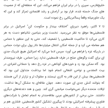
خلیج‌فارس، سپری را در برابر ایران فراهم می‌کند، این که منطقه‌ای که از مصیبت
های جنگ خسته شده، قرار بود بر آرامش و رشد اقتصادی تمرکز کند و این که
یک خاورمیانه واقعاً پساآمریکایی رخ نموده است.
تا ۷ اکتبر، راهبرد دیرپای "اختلاف بینداز و حکومت کنِ" اسرائیل در برابر
فلسطینی‌ها موفق به نظر می‌رسید. نخست وزیر بنیامین نتانیاهو دست به هر
کاری می‌کرد تا حاکمیت فلسطینی‌ را تضعیف کند، حتی به این منظور با حماس
هم معامله می کرد و از جمله امکان انتقال میلیاردها دلار پول برای دولت حماس
در باریکه غزه را فراهم می آورد؛ سپس ادعا می‌کرد که اسرائیل هیچ شریک جدی
ای برای گفت وگوهای صلح در طرف فلسطینی ندارد زیرا حماس، طرف نیرومندتر
بود. گاه ممکن بود زد و خوردهای کوتاهی در غزه رخ دهد یا حملاتی انفرادی در
بیت المقدس و نواحی اشغالی انجام شود اما برداشت متداول این بود که
فلسطینی‌ها، بیش از این قادر به کاری نیستند و مفلوک تر و نزارتر از آنی هستند
که بتوانند کنشِ جدی ای صورت دهند. جهان علاقه‌ای به مشکل آن‌ها نداشت.
ایالات متحده دیگر نمی‌خواست میانجی گری کند. چین و هند دغدغه‌های دیگری
داشتند. حتی برخی از کشورهای عربی علاقه‌مندتر به انجام تعامل با شرکت‌های
فناوری پیشرفته اسرائیلی بودند تا پیگیری تشکیل کشور فلسطینی. فشاری هم بر
اسرائیل برای پایان دادن به اشغال فلسطین نبود، اشغالی که به نظر می‌رسید