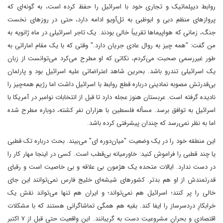
روابط دیپلماتیک و تجاری خود با اسرائیل را حفظ کرده است، به گونه‌ای که
پروازهای منظم دبی و ابوظبی به تل‌آویو ادامه دارد، حتی در روزهای نخست
جنگ، زمانی که هواپیماها تقریباً خالی بودند. یک تاجر اسرائیلی در ماه ژانویه به
من گفت: "همه چیز به روال عادی جریان دارد." وقتی که با یک مقام اماراتی به
طور غیررسمی صحبت می‌کردم، نکاتی که او مطرح می‌کرد می‌توانست از زبان
یک اسرائیلی تندرو باشد. بحرین شاهد اعتراضاتی علیه اسرائیل بود و پارلمان
بی‌قدرتش مصوبه نمادینی درباره قطع روابط با اسرائیل داشت اما رژیم همه‌چیز را
نادیده گرفته است. عربستان هنوز عجله دارد تا قبل از انتخابات نوامبر در آمریکا با
اسرائیل به توافق برسد. مسأله فلسطین با هزاران نفر کشته، دوباره مطرح شده
اما به نظر نمی‌رسد که چندان پیشرفتی کرده باشد.
این منطقه خود را در یک وضعیت "میان‌دوره ای" می‌بیند. بحث درباره تک قطبی
یا چند قطبی را فراموش کنید: خاورمیانه بی‌قطب است. کسی در اینجا مهار کار را
در دست ندارد. ایالات متحده یک هژمون بی علاقه و بی خاصیت است و رقبای
قدرتمندش از او هم بدتر. کشورهای شیشه‌ای خلیج فارس نمی‌توانند این جای
خالی را پر کنند؛ اسرائیل هم نمی‌تواند؛ و ایران هم تنها می‌تواند نقش یک
خرابکارِ دردسرساز را ایفا کند. بقیه هم همگی تماشاگرانی هستند که با مشکلات
اقتصادی و بحران‌ مشروعیت دست به گریبانند. این واقعیت حتی قبل از ۷ اکتبر