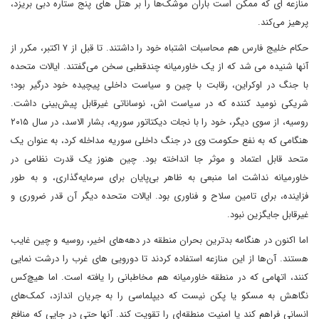
منازعه ای که ممکن است باران موشک‌ها را بر هتل های پنج ستاره دبی بریزد،
پرهیز می‌کند.
حکام خلیج فارس هم محاسبات اشتباه خود را داشتند. تا قبل از ۷ اکتبر، مکرر از
آنها شنیده می شد که از یک خاورمیانه چندقطبی سخن می‌گفتند. ایالات متحده
با جنگ در اوکراین، رقابت با چین و سیاست داخلی پیچیده خود درگیر بود؛
شریکی نومید کننده که در سیاست اش، نوساناتی غیرقابل پیش‌بینی داشت.
روسیه، از سوی دیگر، خود را با نجات دیکتاتور سوریه، بشار الاسد، در سال ۲۰۱۵
هنگامی که به نفع حکومت وی در جنگ داخلی سوریه مداخله کرد، به عنوان یک
متحد قابل اعتماد و موثر جا انداخته بود. چین هنوز یک قدرت نظامی در
خاورمیانه نداشت اما منبعی به ظاهر بی‌پایان برای سرمایه‌گذاری، و به طور
فزاینده، برای تامین سلاح و فناوری بود. ایالات متحده دیگر آن قدر ضروری و
غیرقابل جایگزین نبود.
اما اکنون در هنگامه بدترین بحران منطقه در دهه‌های اخیر، روسیه و چین غایب
هستند. آن‌ها از این منازعه استفاده کردند تا دورویی های غرب را درشت نمایی
کنند، اتهامی که در منطقه خاورمیانه هم مخاطبانی را یافته است. اما هیچ‌کس
نگاهش به مسکو یا پکن نیست که دیپلماسی را به جریان اندازد، کمک‌های
انسانی فراهم کند یا امنیت منطقه‌ای را تقویت کند. آنها حتی در جایی که منافع