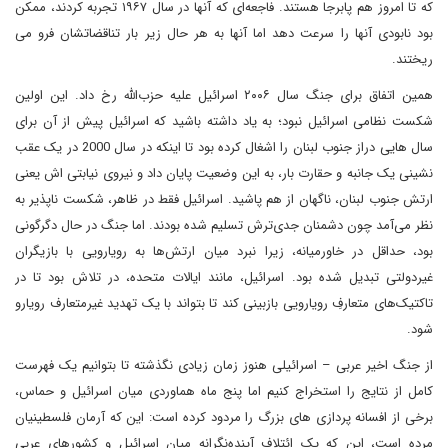
که تا امروز هم پابرجا هستند. فاجعه‌ای که آنها در سال ۱۹۶۷ تجربه کردند، ممکن
بود نابودی آنها را سرعت دهد اما آ‌نها به هر حال زیر بار تناقضاتشان فرو می
ریختند.
همین اتفاق برای جنگ سال ۲۰۰۶ اسرائیل علیه حزب‌الله رخ داد. این اولین
شکست نظامی اسرائیل نبود؛ به یاد داشته باشید که اسرائیل پیش از آن برای
سال هایی دراز جنوب لبنان را اشغال کرده بود تا اینکه در سال 2000 در یک عقب
نشینی یک جانبه و حقارت بار، به این وضعیت پایان داد و نیروی نیابتی اش یعنی
ارتش جنوب لبنان، ناگهان از هم پاشید. اسرائیل فقط در ظاهر، شکست ناپذیر به
نظر می‌آمد چون دشمنان جدی‌ترش تسلیم شده بودند. اما جنگ در حال دگرگونی
بود، حداقل در خاورمیانه، زیرا نبرد میان ارتش‌ها به رویارویی با بازیگران
غیردولتی تبدیل شده بود. اسرائیل، مانند ایالات متحده، در تلاش بود تا در
تاکتیک‌های متعارفِ رویارویی بازبینی کند تا بتواند با یک تهدید غیرمتعارف رویارو
شود.
از جنگ اخیر عربی – اسرائیلی هنوز زمان زیادی نگذشته تا بتوانیم یک فهرست
کامل از نتایج را استخراج کنیم اما پنج ماه هماوردی میان اسرائیل و حماس،
برخی از افسانه پردازی های بزرگ را مردود کرده است: این که آرمان فلسطینیان
مرده است، این که یک ائتلاف آینده‌نگرانه میان اسرائیل و کشورهای عربی