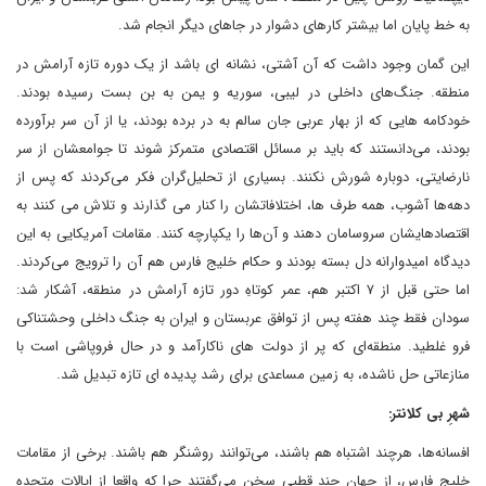
به خط پایان اما بیشتر کارهای دشوار در جاهای دیگر انجام شد.
این گمان وجود داشت که آن آشتی، نشانه ای باشد از یک دوره تازه آرامش در
منطقه‌. جنگ‌های داخلی در لیبی، سوریه و یمن به بن بست رسیده بودند.
خودکامه هایی که از بهار عربی جان سالم به در برده بودند، یا از آن سر برآورده
بودند، می‌دانستند که باید بر مسائل اقتصادی متمرکز شوند تا جوامعشان از سر
نارضایتی، دوباره شورش نکنند. بسیاری از تحلیل‌گران فکر می‌کردند که پس از
دهه‌ها آشوب، همه طرف ها، اختلافاتشان را کنار می گذارند و تلاش می کنند به
اقتصادهایشان سروسامان دهند و آن‌ها را یکپارچه کنند. مقامات آمریکایی به این
دیدگاه امیدوارانه دل بسته بودند و حکام خلیج فارس هم آن را ترویج می‌کردند.
اما حتی قبل از ۷ اکتبر هم، عمر کوتاهِ دور تازه آرامش در منطقه‌، آشکار شد:
سودان فقط چند هفته پس از توافق عربستان و ایران به جنگ داخلی وحشتناکی
فرو غلطید. منطقه‌ای که پر از دولت های ناکارآمد و در حال فروپاشی است با
منازعاتی حل ناشده، به زمین مساعدی برای رشد پدیده ای تازه تبدیل شد.
شهرِ بی کلانتر:
افسانه‌ها، هرچند اشتباه هم باشند، می‌توانند روشنگر هم باشند. برخی از مقامات
خلیج فارس، از جهان چند قطبی سخن می‌گفتند چرا که واقعا از ایالات متحده