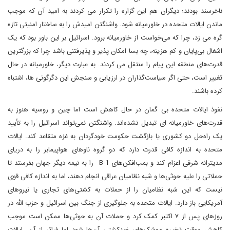
ناخرسند بودند؛ دیگران هم این گزاره را تکرار می کردند به امید آن که موجب
ماندن ایالات متحده در خاورمیانه شود. واشنگتن امیدش را به ساختار امنیتی تازه
گره می زد، چرا که می‌خواست از خاورمیانه برود. اسرائیل بر این باور بود که یک
اشغال بی‌پایان و کم هزینه، چه بسا امکان پذیر و پذیرفتنی باشد چرا که بزرگترین
قدرت‌های منطقه این پیام را منتقل می کردند. به عبارت دیگر، خاورمیانه در حال
تغییر است، حتی اگر سیاست‌گذاران در ارزیابی و سنجش این دگرگونی ها، اشتباه
کرده باشند.
نفوذ ایالات متحده بی گمان در حال کاهش است اما چین و روسیه هنوز به
قدرت‌های خاورمیانه ای تبدیل نشده‌اند. واشنگتن نمی‌تواند اسرائیل را به تأیید
یک راه‌حل دو کشوری یا بازگشت حکومت خودگردان به غزه متقاعد کند. ایالات
متحده به اندازه کافی قدرت دارد که دو گروه ناوهای ‌هواپیمابر را به دریای
مدیترانه شرقی اعزام کند و بمب‌افکن‌های B-1 را به نیمه دیگر جهان بفرستد تا
حملاتی را علیه حوثی‌ها و شبه نظامیان عراقی انجام دهند، اما به اندازه کافی قوی
نیست که این شبه نظامیان را از حملات به کشتی‌های تجاری یا نیروهای
آمریکایی باز دارد. ایالات متحده به جلوگیری از جنگ بین اسرائیل و حزب الله در
روزهای پس از ۷ اکتبر کمک کرد و حملات آن به حوثی‌ها ممکن است موجب
کاهش موقت ذخیره موشک‌های ضدکشتی آن‌ها شود اما فراتر از آن، ایالات