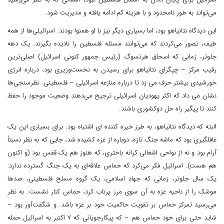
می‌تواند به طور نامحدود و با هزینه کم ادامه یافته و مدیریت شود.
این دیدگاه نتانیاهو بود، اما بسیاری دیگر نیز با او همنوا بودند. اسرائیلی‌ها از همه
طیف، تصور می‌کردند که می‌توانند مسئله فلسطین را نادیده بگیرند. یک دهه
جلوتر، زمانی که اسحاق هرتسوگ (رئیس جمهور کنونی اسرائیل) اصلی‌ترین
رقیب مرکز – چپگرای نتانیاهو برای رسیدن به نخست‌وزیری بود، درباره انرژی
خورشیدی بیشتر حرف می زد تا درباره منازعه اسرائیلی – فلسطینی. نظرسنجی‌ها
نشان می داد که اکثر یهودیان اسرائیلی ترجیح می‌دهند وضعیت موجود را حفظ
کنند تا پیگیر راه حل دو‌کشوری باشند.
البته که دیدگاه نتانیاهو، به طرز خیره کننده ای اشتباه بود. برای بسیاری این یک
غافلگیری بود که ماشه جنگ تازه، دوباره از غزه کشیده شد، جایی که به نظر نسبتاً
آرام بود و نه از نواحی اشغالی کرانه باختری، که هنوز هم یک قفس بود (و اکنون
هم هست). اسرائیل فکر می‌کرد که حماس علاقه‌ای به یک جنگ گسترده ندارد:
یک سال جلوتر، زمانی که جهاد اسلامی، یک گروه مسلح فلسطینی، صدها
موشک را از ناحیه غزه به آن سوی مرز پرتاب کرد، حماس کنار نشست. به نظر
می‌رسید تمرکز حماس بر تقویت حاکمیت خود بر غزه باشد. و شگفت‌آور بود –
شاید حتی برای خود حماس هم – که پیکارجویانی که ۷ اکتبر به اسرائیل حمله