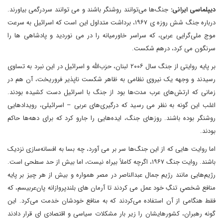
دیپلماسی ایرانی:
جنگ‌ها می‌توانند روشنگر باشند و می توانند سردرگمی بیاورند.
درباره جنگ شش روزه ی ۱۹۶۷، برداشت متداول این است که اسرائیل به سرعت
موج ملی‌گرایی عربی، که سراسر خاورمیانه را در می نوردید و پادشاهی ها را
سرنگون می کرد، درهم شکست.
بر پایه روایتی از جنگ سال ۲۰۰۶ لبنان، حزب‌الله و اسرائیل در این نبرد به تساوی
رسیدند و وجهه یک نیروی نظامی به ظاهر شکست ناپذیر فروریخت، آن هم در
زمانی که ارتش‌های عرب مدت‌ها بود از جنگ با اسرائیل دست کشیده بودند.
اغلب این گونه به نظر می رسید که درگیری‌های عربی – اسرائیلی، رویدادهایی
روشنگر بوده باشند. روزهای جنگ، ایده‌هایی را جارو کرد که برای دهه‌ها حاکم
بودند.
اما روایت هایی که از این جنگ‌ها سر بر می آورد، چه بسا به افسانه‌سازی نزدیک
باشند. روایت جنگ ۱۹۶۷، اگرچه کاملاً بیراه نیست، اما بیش از حد سطحی است.
رژیم‌هایی مانند رژیم جمال عبدالناصر در مصر همواره و بیش از هر چیز بر پایه
منافع شخصیِ تنگِ خود عمل می کردند تا آرمان های بلندپروازانه پان‌عربیسم، که
فقط هنگامی از آن استفاده می‌کردند که به منافع خودشان خدمت می‌کرد. این
گونه رهبران، کشورهایشان را زیر بار مشکلات سیاسی و اقتصادی ای قرار دادند