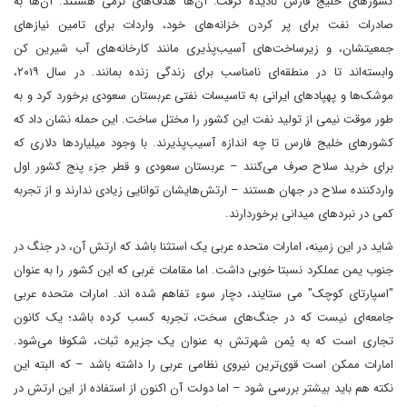
کشورهای خلیج فارس نادیده گرفت: آن‌ها هدف‌های نرمی هستند. آن‌ها به
صادرات نفت برای پر کردن خزانه‌های خود، واردات برای تامین نیازهای
جمعیتشان، و زیرساخت‌های آسیب‌پذیری مانند کارخانه‌های آب شیرین کن
وابسته‌اند تا در منطقه‌ای نامناسب برای زندگی زنده بمانند. در سال ۲۰۱۹،
موشک‌ها و پهپادهای ایرانی به تاسیسات نفتی عربستان سعودی برخورد کرد و به
طور موقت نیمی از تولید نفت این کشور را مختل ساخت. این حمله نشان داد که
کشورهای خلیج فارس تا چه اندازه آسیب‌پذیرند. با وجود میلیاردها دلاری که
برای خرید سلاح صرف می‌کنند – عربستان سعودی و قطر جزء پنج کشور اول
واردکننده سلاح در جهان هستند – ارتش‌هایشان توانایی زیادی ندارند و از تجربه
کمی در نبردهای میدانی برخوردارند.
شاید در این زمینه، امارات متحده عربی یک استثنا باشد که ارتش آن، در جنگ در
جنوب یمن عملکرد نسبتا خوبی داشت. اما مقامات غربی که این کشور را به عنوان
"اسپارتای کوچک" می ستایند، دچار سوء تفاهم شده اند. امارات متحده عربی
جامعه‌ای نیست که در جنگ‌های سخت، تجربه کسب کرده باشد؛ یک کانون
تجاری است که به یُمن شهرتش به عنوان یک جزیره ثبات، شکوفا می‌شود.
امارات ممکن است قوی‌ترین نیروی نظامی عربی را داشته باشد – که البته این
نکته هم باید بیشتر بررسی شود – اما دولت آن اکنون از استفاده از این ارتش در