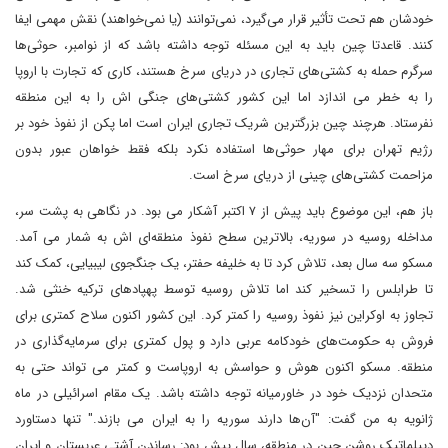
خودشان هم تحت تأثیر قرار می‌گیرد، نمی‌توانند (یا نمی‌خواهند) نقش مهمی ایفا
کنند. قاعدتا چین باید به این مسئله توجه داشته باشد که از نوامبر، حوثی‌ها
سرگرم حمله به کشتی‌های تجاری در دریای سرخ هستند، کاری که تجارت با اروپا
را به خطر می اندازد اما این کشور کشتی‌های جنگی اش را به این منطقه
نفرستاد. هرچند چین بزرگترین شریک تجاری ایران است اما پکن از نفوذ خود بر
رژیم تهران برای مهار حوثی‌ها استفاده نکرد بلکه فقط خواهان عبور بدون
مزاحمت کشتی‌های چینی از دریای سرخ است.
باز هم، این موضوع باید پیش از ۷ اکتبر آشکار می بود. در نگاهی به پشت سر،
مداخله روسیه در سوریه، بالاترین سطح نفوذ منطقه‌ای اش به شمار می آمد.
مسکو سه سال بعد، تلاش کرد تا به خلیفه حفتر، یک جنگجوی لیبیایی، کمک کند
تا طرابلس را تسخیر کند اما تلاش روسیه توسط پهپادهای ترکیه خنثی شد.
تجاوز به اوکراین نیز نفوذ روسیه را کمتر کرد. این کشور اکنون سلاح کمتری برای
فروش به حکومت‌های خودکامه عربی دارد و پول کمتری برای سرمایه‌گذاری در
منطقه. مسکو اکنون هوش و حواسش به اروپاست و کمتر می تواند حتی به
متحدان نزدیک خود در خاورمیانه توجه داشته باشد. یک مقام اسرائیلی در ماه
ژانویه به من گفت: "آن‌ها دارند سوریه را به ایران می بازند." تنها دستاورد
دیپلماتیک روشن چین در منطقه، سال پیش بود: رساندن آشتی عربستان و ایران