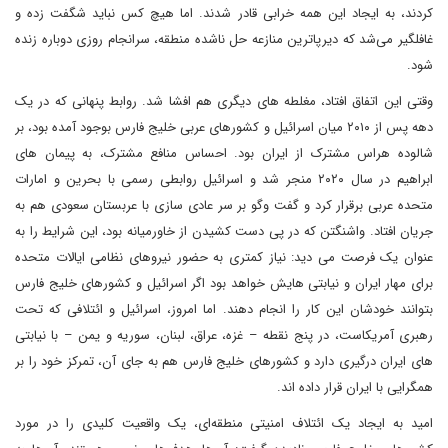
کردند، به ایجاد این همه خرابی قادر شدند. اما هیچ کس نباید شگفت زده و
غافلگیر می‌شد که دیرپاترین منازعه حل ناشده منطقه، سرانجام روزی دوباره زنده
شود.
وقتی این اتفاق افتاد، مغلطه های دیگری هم افشا شد. روابط پنهانی که در یک
دهه پس از ۲۰۱۰ میان اسرائیل و کشورهای عربی خلیج فارس بوجود آمده بود، بر
شالوده هراس مشترک از ایران بود. احساس منافع مشترک، به پیمان های
ابراهیم در سال ۲۰۲۰ منجر شد و اسرائیل روابطی رسمی با بحرین و امارات
متحده عربی برقرار کرد و گفت وگو بر سر عادی سازی با عربستان سعودی هم به
جریان افتاد. واشنگتن که در پی دست کشیدن از خاورمیانه بود، این شرایط را به
عنوان یک فرصت می دید: نیاز کمتری به حضور نیروهای نظامی ایالات متحده
برای مهار ایران و نیابتی هایش خواهد بود اگر اسرائیل و کشورهای خلیج فارس
بتوانند خودشان این کار را انجام دهند. اما امروز، اسرائیل و ائتلافی که تحت
رهبری آمریکاست، در پنج نقطه – غزه، عراق، لبنان، سوریه و یمن – با نیابتی
های ایران درگیری دارد و کشورهای خلیج فارس هم به جای آن، تمرکز خود را بر
همگرایی با ایران قرار داده اند.
امید به ایجاد یک ائتلاف امنیتی منطقه‌ای، یک واقعیت کلیدی را در مورد