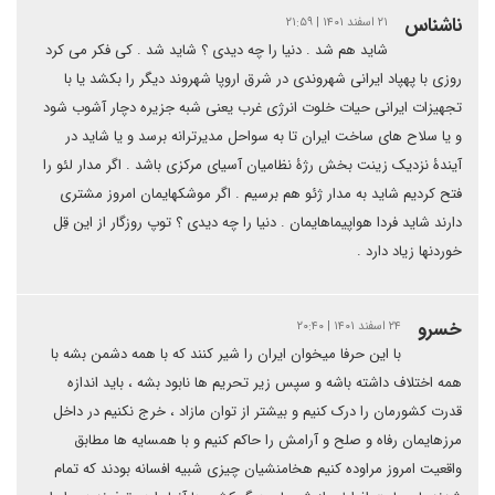
ناشناس
۲۱ اسفند ۱۴۰۱ | ۲۱:۵۹
شاید هم شد . دنیا را چه دیدی ؟ شاید شد . کی فکر می کرد
روزی با پهپاد ایرانی شهروندی در شرق اروپا شهروند دیگر را بکشد یا با
تجهیزات ایرانی حیات خلوت انرژی غرب یعنی شبه جزیره دچار آشوب شود
و یا سلاح های ساخت ایران تا به سواحل مدیرترانه برسد و یا شاید در
آیندۀ نزدیک زینت بخش رژۀ نظامیان آسیای مرکزی باشد . اگر مدار لئو را
فتح کردیم شاید به مدار ژئو هم برسیم . اگر موشکهایمان امروز مشتری
دارند شاید فردا هواپیماهایمان . دنیا را چه دیدی ؟ توپ روزگار از این قِل
خوردنها زیاد دارد .
خسرو
۲۴ اسفند ۱۴۰۱ | ۲۰:۴۰
با این حرفا میخوان ایران را شیر کنند که با همه دشمن بشه با
همه اختلاف داشته باشه و سپس زیر تحریم ها نابود بشه ، باید اندازه
قدرت کشورمان را درک کنیم و بیشتر از توان مازاد ، خرج نکنیم در داخل
مرزهایمان رفاه و صلح و آرامش را حاکم کنیم و با همسایه ها مطابق
واقعیت امروز مراوده کنیم هخامنشیان چیزی شبیه افسانه بودند که تمام