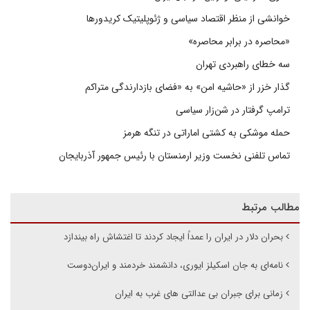
خوانشی از منظر اقتصاد سیاسی و ژئوپلیتیک کریدورها
«محاصره در برابر محاصره»
سه خطای راهبردی تهران
گذار خزر از «حاشیه امن» به «فضای بازدارندگی متراکم
ترامپ گرفتار در شن‌زار سیاسی
حمله موشکی به کشتی اماراتی در تنگه هرمز
تماس تلفنی نخست وزیر ارمنستان با رئیس جمهور آذربایجان
مطالب مرتبط
بحران دلار در ایران را عمداً ایجاد کردند تا اغتشاش راه بیندازد
نامه‌ای به جان اسکیلز ایوری، دانشمند خردمند و ایران‌دوست
زمانی برای جبران بی عدالتی های غرب به ایران