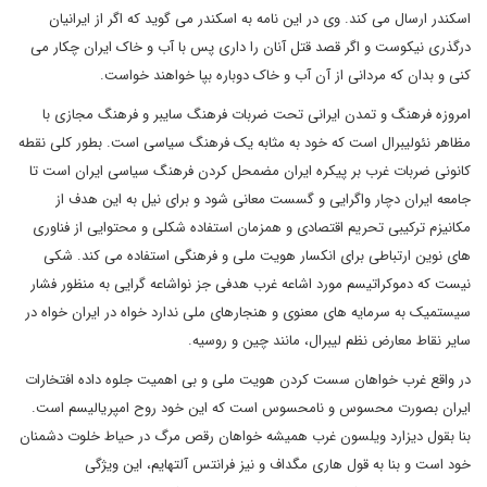
اسکندر ارسال می کند. وی در این نامه به اسکندر می گوید که اگر از ایرانیان
درگذری نیکوست و اگر قصد قتل آنان را داری پس با آب و خاک ایران چکار می
کنی و بدان که مردانی از آن آب و خاک دوباره بپا خواهند خواست.
امروزه فرهنگ و تمدن ایرانی تحت ضربات فرهنگ سایبر و فرهنگ مجازی با
مظاهر نئولیبرال است که خود به مثابه یک فرهنگ سیاسی است. بطور کلی نقطه
کانونی ضربات غرب بر پیکره ایران مضمحل کردن فرهنگ سیاسی ایران است تا
جامعه ایران دچار واگرایی و گسست معانی شود و برای نیل به این هدف از
مکانیزم ترکیبی تحریم اقتصادی و همزمان استفاده شکلی و محتوایی از فناوری
های نوین ارتباطی برای انکسار هویت ملی و فرهنگی استفاده می کند. شکی
نیست که دموکراتیسم مورد اشاعه غرب هدفی جز نواشاعه گرایی به منظور فشار
سیستمیک به سرمایه های معنوی و هنجارهای ملی ندارد خواه در ایران خواه در
سایر نقاط معارض نظم لیبرال، مانند چین و روسیه.
در واقع غرب خواهان سست کردن هویت ملی و بی اهمیت جلوه داده افتخارات
ایران بصورت محسوس و نامحسوس است که این خود روح امپریالیسم است.
بنا بقول دیزارد ویلسون غرب همیشه خواهان رقص مرگ در حیاط خلوت دشمنان
خود است و بنا به قول هاری مگداف و نیز فرانتس آلتهایم، این ویژگی