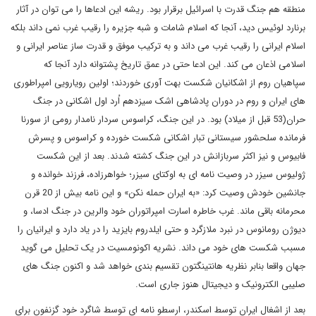
منطقه هم جنگ قدرت با اسرائیل برقرار بود. ریشه این ادعاها را می توان در آثار
برنارد لوئیس دید، آنجا که اسلام شامات و شبه جزیره را رقیب غرب نمی داند بلکه
اسلام ایرانی را رقیب غرب می داند و به ترکیب موفق و قدرت ساز عناصر ایرانی و
اسلامی اذعان می کند. این ادعا حتی در عمق تاریخ پشتوانه دارد آنجا که
سپاهیان روم از اشکانیان شکست بهت آوری خوردند؛ اولین رویارویی امپراطوری
های ایران و روم در دوران پادشاهی اشک سیزدهم اُرد اول اشکانی در جنگ
حران(53 قبل از میلاد) بود. در این جنگ، کراسوس سردار نامدار رومی از سورنا
فرمانده سلحشور سیستانی تبار اشکانی شکست خورده و کراسوس و پسرش
فابیوس و نیز اکثر سربازانش در این جنگ کشته شدند. بعد از این شکست
ژولیوس سیزر در وصیت نامه ای به اوکتای سیزر؛ خواهرزاده، فرزند خوانده و
جانشین خودش وصیت کرد: «به ایران حمله نکن» و این نامه بیش از 20 قرن
محرمانه باقی ماند. غرب خاطره اسارت امپراتوران خود والرین در جنگ ادسا، و
دیوژن رومانوس در نبرد ملازگرد و حتی ایلدروم بایزید را در یاد دارد و ایرانیان را
مسبب شکست های خود می داند. نشریه اکونومسیت در یک تحلیل می گوید
جهان واقعا بنابر نظریه هانتینگتون تقسیم بندی خواهد شد و اکنون جنگ های
صلیبی الکترونیک و دیجیتال هنوز جاری است.
بعد از اشغال ایران توسط اسکندر، ارسطو نامه ای توسط شاگرد خود گزنفون برای