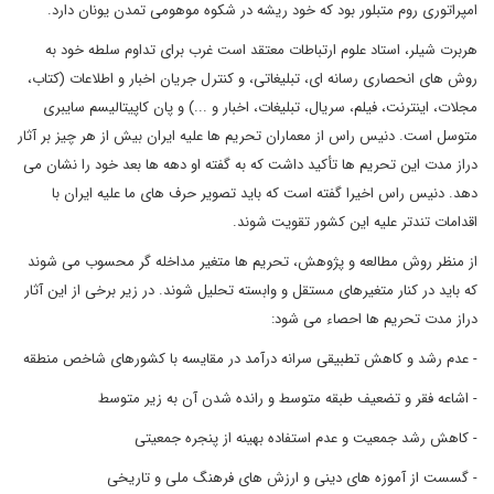
امپراتوری روم متبلور بود که خود ریشه در شکوه موهومی تمدن یونان دارد.
هربرت شیلر، استاد علوم ارتباطات معتقد است غرب برای تداوم سلطه خود به
روش های انحصاری رسانه ای، تبلیغاتی، و کنترل جریان اخبار و اطلاعات (کتاب،
مجلات، اینترنت، فیلم، سریال، تبلیغات، اخبار و ...) و پان کاپیتالیسم سایبری
متوسل است. دنیس راس از معماران تحریم ها علیه ایران بیش از هر چیز بر آثار
دراز مدت این تحریم ها تأکید داشت که به گفته او دهه ها بعد خود را نشان می
دهد. دنیس راس اخیرا گفته است که باید تصویر حرف های ما علیه ایران با
اقدامات تندتر علیه این کشور تقویت شوند.
از منظر روش مطالعه و پژوهش، تحریم ها متغیر مداخله گر محسوب می شوند
که باید در کنار متغیرهای مستقل و وابسته تحلیل شوند. در زیر برخی از این آثار
دراز مدت تحریم ها احصاء می شود:
- عدم رشد و کاهش تطبیقی سرانه درآمد در مقایسه با کشورهای شاخص منطقه
- اشاعه فقر و تضعیف طبقه متوسط و رانده شدن آن به زیر متوسط
- کاهش رشد جمعیت و عدم استفاده بهینه از پنجره جمعیتی
- گسست از آموزه های دینی و ارزش های فرهنگ ملی و تاریخی