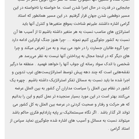
جابجایی در قدرت در حال اجرا شدن است .ما خواسته یا ناخواسته در این
مسیر دوقطبی شدن جهان قرار گرفتیم .در این مسیر همانطور که استاد
گرامی اشاره داشتند علیرغم شناخت بموقع متغیرها و کنترل آنها باید
استراتژی های مناسب نسبت به هر متغیر داشته باشیم تا از آسیب ها آن
نسبت به کشور جلوگیری کنیم نمونه ... -چرا هنوز جنگ اوکراین ادامه دارد
-چرا گروه طالبان جسارت را در خود می بیند و به مرز تعرض میکند و چرا
های دیگر که در اینجا مجال به پرداختن آنها نیست به نظر می‌رسد هر
شخصی با اندک سواد رسانه ای جواب آنها را خواهد فهمید . منطقه ما درگیر
نقشه‌هایی است که چند دهه پیش توسط استراتژیست‌های غرب تدوین و
اجرا شده ما باید نسبت به مسائل تفکر استراتژیک داشته باشیم . چهره یک
کشور در نظام بین الملل را سیاست مداران آن کشور به بین الملل عرضه
می‌کنند بهتر است در این مورد بسیار سنجیده تر عمل کنیم و این را بدانیم
که هر حرکت و رفتار و صحبت کردنی در عرصه بین الملل به کل کشور می
تواند اثر گذار باشد . اگر نگاه سیستماتیک بر پایه پارادایم فکری حاکم باشد
میتواند نسبت به مسائل و آسیب های اشاره شده جلوگیری نماید سپاس از
استاد گرامی .