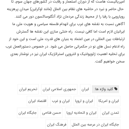
امپریالیست هاست که از دوران استعمار و رقابت در کشورهای جهان سوم، تا
حال حاضر و نبرد در حاشیه های نظام بین الملل (مانند اوکراین) میدان پرهزینه
رویارویی با رقبا را از محیط زندگی مردمان نژاد آنگلوساکسون دور می کنند.
آگاهی نسبت به نقشه های غرب برای انهدام فلسفه سیاسی و هویت ملی ما
ایرانیان لازم است اما کافی نیست. راه خنثی سازی این نقشه ها گسترش
ارتباطات بین المللی در عین اعتماد به بنیان های قدرت ملی است و این خود از
راه ادغام نسل های نو در حکمرانی حاصل می شود. در خصوص دستورالعمل غرب
برای تخلیه اهمیت ژئوپولتیک و انتروپی استراتژیک ایران نیز در نوشتار بعدی
سخن خواهیم گفت.
کلید واژه ها:
ایران
جمهوری اسلامی ایران
تحریم ایران
ایران و امریکا
ایران و اروپا
ایران و غرب
اقتصاد ایران
تمدن ایران
ایران و اتحادیه اروپا
حسن فتاحی
جایگاه ایران
جایگاه ایران در عرصه بین الملل
فرهنگ ایران