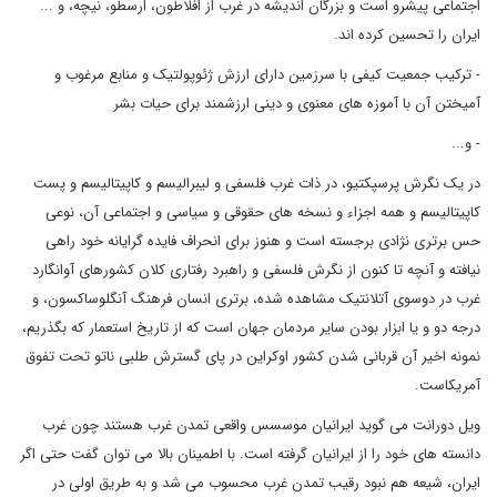
اجتماعی پیشرو است و بزرگان اندیشه در غرب از افلاطون، ارسطو، نیچه، و ...
ایران را تحسین کرده اند.
- ترکیب جمعیت کیفی با سرزمین دارای ارزش ژئوپولتیک و منابع مرغوب و
آمیختن آن با آموزه های معنوی و دینی ارزشمند برای حیات بشر
- و...
در یک نگرش پرسپکتیو، در ذات غرب فلسفی و لیبرالیسم و کاپیتالیسم و پست
کاپیتالیسم و همه اجزاء و نسخه های حقوقی و سیاسی و اجتماعی آن، نوعی
حس برتری نژادی برجسته است و هنوز برای انحراف فایده گرایانه خود راهی
نیافته و آنچه تا کنون از نگرش فلسفی و راهبرد رفتاری کلان کشورهای آوانگارد
غرب در دوسوی آتلانتیک مشاهده شده، برتری انسان فرهنگ آنگلوساکسون، و
درجه دو و یا ابزار بودن سایر مردمان جهان است که از تاریخ استعمار که بگذریم،
نمونه اخیر آن قربانی شدن کشور اوکراین در پای گسترش طلبی ناتو تحت تفوق
آمریکاست.
ویل دورانت می گوید ایرانیان موسسس واقعی تمدن غرب هستند چون غرب
دانسته های خود را از ایرانیان گرفته است. با اطمینان بالا می توان گفت حتی اگر
ایران، شیعه هم نبود رقیب تمدن غرب محسوب می شد و به طریق اولی در