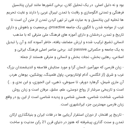
بود و نه دلیل اصلی. در یک تحلیل کلان، برخی کشورها مانند ایران پتانسیل
فرهنگی و تمدنی الگوسازی و رقابت با تمدن لیبرال غربی را دارند و غایت تحریم
ها تخلیه این پتانسیل و به عبارت فنی تر تهی کردن تمدن از متن آن است تا
غرب از مواجه شدن با الگوی یک جامعه proactive، پرجمعیت و باهوش و دارای
تاریخ و تمدن درخشان و دارای آموزه های فرهنگ ملی مترقی که با مذهب
انسانی تشیع ترکیب شده و ارزش مضاعف یافته، خاطر آسوده کند و آن را تبدیل
به یک جامعه و حکمرانی passive کند. برخی عناصر اصلی فرهنگ ایرانی و
اسلامی، رهایی بخش، نجات بخش و انسانی و مترقی هستند از جمله:
- زبان فارسی که مهرآمیز، انسان گرا و مورد ستایش فلاسفه و اندیشمندان بزرگ
غرب و شرق (از انگلس، آدام اولئاریوس، پاول فلمینگ، پوشکین، یوهان هردر،
آن ماری شیمل، گرهارد دورفر، تا سیوطی، ذهبی، ابن الجوزی، و ابن عدی و...)
است و تاریخی سرشار از رواجِ دوستی، علم، عشق، عرفان است و زبان روش
شناسی، شناخت شناسی، هستی شناسی و پدیده شناسی است از این رو در واقع
زبان فارسی مهمترین جزء ایرانشهری است.
- تاریخ پر افتخار، از دوران استقرار آریایی ها در فلات ایران و بنیانگذاری ارکان
تمدن و سنت گذاری پیشرفته که هنوز در دنیای قرن 21 رکن مدنیت و ساخت