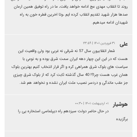
روند تا انقلاب مهدی عج ادامه خواهد یافت، ما در راه توفیق همین ارمان
صدها هزار شهید تقدیم انقلاب کرده ایم ،وتا اخرین قطره خون به راه
شهیدان ادامه میدهیم.
علی
۳۱ فروردین ۱۴۰۱ | ۲۳:۵۹
شعار انقلابیون سال 57 نه شرقی نه غربی بود ولی واقعیت این
هست که در این این چهار دهه ایران سمت شرق بوده و به نوعی با
سیاست های بلوک شرق همراهی کره و اگر قرار انتخاب کنیم بهترین بلوک
همان غرب هست چرا؟! 40 سال گذشته ثابت کرد که از بلوک شرق چیزی
جز عقب ماندگی و دردسر نصیب ملت ایران نشده و نخواهد هم شد.
هوشیار
۰۱ اردیبهشت ۱۴۰۱ | ۰۰:۳۰
در حال حاضر دولت سیزدهم راه دیپلماسی استخاره یی را
برگزیده