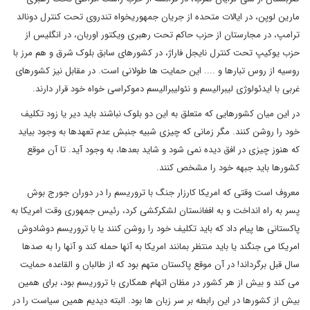
مارین لوپن، در ایالات متحده از جریان جمهوریخواه تندروی تحت کنترل دونالد
ترامپ، در مجارستان از حزب حاکم تحت رهبری ویکتور اوربان، در انگلیس از
حزب یوکیپ تحت کنترل نایجل فاراژ، در کشورهای سابق بلوک شرق و هم مرز با
روسیه از روس تبارها و .... این حمایت ها طولانی است. در مقابل نیز کشورهای
غربی با ایدئولوژی لیبرالیسم و نئولیبرالیسم دموکراسی خواه خود قرار دارند.
در این میان کشورهایی که متعلق به این دو بلوک نباشند باید دیر یا زود تکلیف
خود را روشن کنند. مگر زمانی که چیزی شبیه جنبش عدم تعهدها به وجود بیاید
که هنوز چیزی در افق دیده نمی شود و شاید بعدها، به وجود آید. تا آن موقع
کشورها باید جبهه خود را مشخص کنند.
معروف است وقتی که امریکا کارزار جنگ با تروریسم را در دوران جورج بوش
پسر به راه انداخت و به افغانستان لشکرکشی کرد، رئیس جمهوری وقت امریکا به
پاکستانی ها پیام داد که باید تکلیف خود را روشن کنند یا با تروریسم دوشادوش
امریکا می جنگند یا باید منتظر بمانند امریکا به آنها حمله کند و آنها را به صدها
سال قبل برگرداند! در آن موقع پاکستان متهم بود که از طالبان و القاعده حمایت
می کند و بیش از هر کشور در مظان اتهام همکاری با تروریسم بود، برای همین
بیش از کشورها در این رابطه بر سر زبان ها بود. البته دیدیم همین سیاست را در