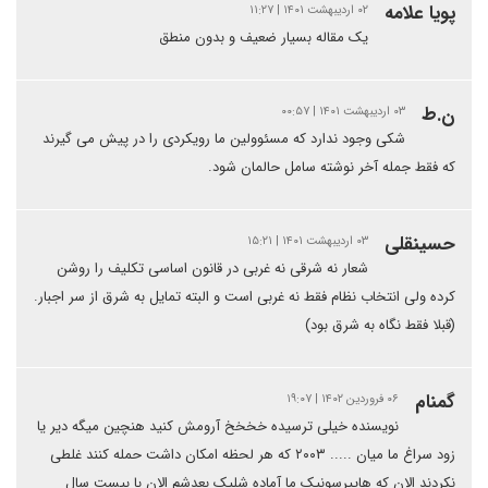
پویا علامه
۰۲ اردیبهشت ۱۴۰۱ | ۱۱:۲۷
یک مقاله بسیار ضعیف و بدون منطق
ن.ط
۰۳ اردیبهشت ۱۴۰۱ | ۰۰:۵۷
شکی وجود ندارد که مسئوولین ما رویکردی را در پیش می گیرند
که فقط جمله آخر نوشته سامل حالمان شود.
حسینقلی
۰۳ اردیبهشت ۱۴۰۱ | ۱۵:۲۱
شعار نه شرقی نه غربی در قانون اساسی تکلیف را روشن
کرده ولی انتخاب نظام فقط نه غربی است و البته تمایل به شرق از سر اجبار.
(قبلا فقط نگاه به شرق بود)
گمنام
۰۶ فروردین ۱۴۰۲ | ۱۹:۰۷
نویسنده خیلی ترسیده خخخخ آرومش کنید هنچین میگه دیر یا
زود سراغ ما میان ..... ۲۰۰۳ که هر لحظه امکان داشت حمله کنند غلطی
نکردند الان که هایپرسونیک ما آماده شلیک بعدشم الان با بیست سال