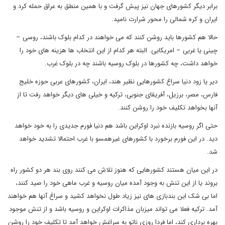
برابر دیگر کشورهای جهان نیز پیش گرفت و با همین منطق به عراق حمله کرد و
ایران و کره شمالی را محور شرارت نامید.
حالا هم کشورها باید روشن کنند که می خواهند در کدام بلوک باشند، روسی –
چینی یا غربی – امریکایی. البته هر کدام از این انتخاب ها هزینه های خود را
خواهد داشت، چه کشورها در بلوک روسیه باشند چه در بلوک غرب.
دیر یا زود دنیا سراغ کشورهایی نظیر هند، ایران، کشورهای عربی حوزه خلیج
فارس، مصر، برزیل، آفریقای جنوبی، ترکیه و خیلی های دیگر خواهد رفت تا از
آنها بخواهد تکلیف خود را روشن کنند.
حتی اگر روسیه بازنده نبرد اوکراین باشد هم دنیا فورم جدیدی را به خود خواهد
دید. در این فورم برخورد با کشورهای غیرهمسو با غرب احتمالا تشدید خواهد
شد.
در این میان هستند کشورهایی که هنوز تلاش می کنند روی بند هر دو کشور راه
بروند یا از این تنش به وجود آمده میان روسیه و غرب ماهی خود را صید کنند،
اما بی شک این بندبازی های نیز زیاد طول نخواهد کشید و سراغ آنها هم خواهند
آمد. ترکیه فعلا می تواند میزبان مذاکرات اوکراین و روسیه باشد و از تنش موجود
بهره برداری کند، اما فردا روزی ناتو به سراغش خواهد آمد تا تکلیف خود را روشن