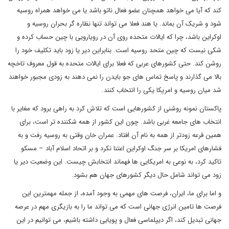
کند که آیا می خواهد همچنان عضو فعال ناتو باشد یا می خواهد همراه روسیه
شود و شریک آن بماند. یا هند فعلا می تواند تنها نظاره گر بحران روسیه و
اوکراین باشد، چرا که ایالات متحده روی آن در رویارویی با چین حساب کرده و
شکی نیست که چین متحد روسیه است. بنابراین دیر یا زود باید تکلیف خود را
روشن کند. حتی کشورهای عربی که فعلا برای ایالات متحده به قول معروف تاخچه
بالا می گذارند و پاسخ تماس های جو بایدن را نمی دهند به زودی مجبور خواهند
شد میان روسیه و امریکا یکی را انتخاب کنند.
پاکستان نمونه روشنی از کشورهایی است که تلاش کرد به راهی برود که مغایر با
انتخاب های جامعه غربی باشد. چون این کشور از همه شکننده تر است، برای
همین قرعه زودتر از همه به نام آن افتاد. عمران خان وقتی به روسیه رفت و به
فشارهای امریکا بر سر جنگ اوکراین اعتنا نکرد و بر اتحاد اسلام آباد – مسکو
تاکید کرد، به نوعی به امریکایی ها فهماند انتخابش چیست. این وضعیت دیر یا
زود می تواند شامل حال دیگر کشورهای جهان هم بشود.
و اما برای ما، ایران، فرصت های مهمی به وجود آمده، از جمله مهمترین این
فرصت ها تامین انرژی جهانی است که می تواند ما را به بازیگری مهم در عرصه
جهانی تبدیل کند، اگر دیپلماسی فعال و پویایی داشته باشیم، می توانیم در این