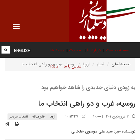
Toggle
vigation
صفحه نخست
درباره ما
عضویت
پیوند ها
ENGLISH
صفحه‌اصلی
اخبار
اروپا
روسیه، غرب و دو راهی انتخاب ما
تماس با ما
RSS
به زودی دنیای جدیدی را شاهد خواهیم بود
روسیه، غرب و دو راهی انتخاب ما
۳۱ فروردین ۱۴۰۱ | ۱۰:۰۰
کد : ۲۰۱۱۳۴۹
اروپا
خاورمیانه
انتخاب سردبیر
نویسنده خبر:
سید علی موسوی خلخالی