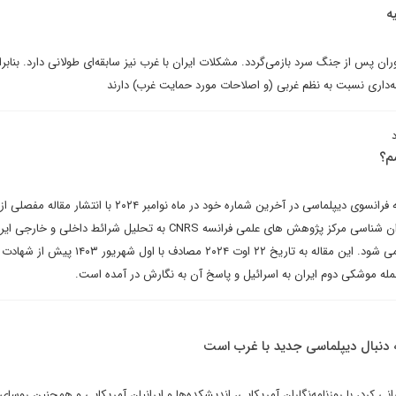
ه
ان پس از جنگ سرد بازمی‌گردد. مشکلات ایران با غرب نیز سابقه‌ای طولانی دارد. بنابرا
ه‌داری نسبت به نظم غربی (و اصلاحات مورد حمایت غرب) دارند
م؟
اشاره (به قلم مترجم): دو ماهنامه فرانسوی دیپلماسی در آخرین شماره خود در ماه نوامبر ۲۰۲۴ با انتشار 
برنارد هورکاد، استاد مطالعات ایران شناسی مرکز پژوهش های علمی فرانسه CNRS به تحلیل شرائط داخلی و خارجی
پرداخت که ترجمه ی آن تقدیم می شود. این مقاله به تاریخ ۲۲ اوت ۲۰۲۴ مصادف با اول شهریو
له موشکی دوم ایران به اسرائیل و پاسخ آن به نگارش در آمده است.
دنبال دیپلماسی جدید با غرب است
کرد، با روزنامه‌نگاران آمریکایی، اندیشکده‌ها و ایرانیان آمریکایی و همچنین روسا