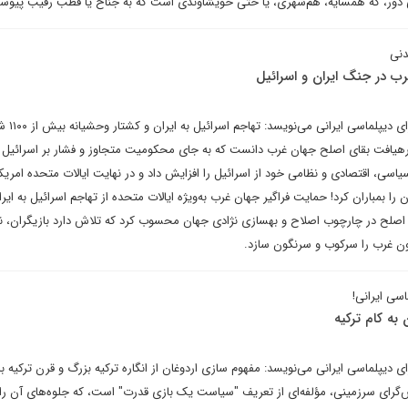
دور، که همسایه، هم‌شهری، یا حتی خویشاوندی است که به جناح یا قطب رقیب پیوس
دنی
ب در جنگ ایران و اسرائیل
اسلام ذوالقدرپور در یادداشتی
 رهیافت بقای اصلح جهان غرب دانست که به جای محکومیت متجاوز و فشار بر اسرائیل 
سیاسی، اقتصادی و نظامی خود از اسرائیل را افزایش داد و در نهایت ایالات متحده امریک
 را بمباران کرد! حمایت فراگیر جهان غرب به‌ویژه ایالات متحده از تهاجم اسرائیل به ایران
صلح در چارچوب اصلاح و بهسازی نژادی جهان محسوب کرد که تلاش دارد بازیگران، نژ
مون غرب را سرکوب و سرنگون سازد.
سی ایرانی!
 به کام ترکیه
ای دیپلماسی ایرانی می‌نویسد: مفهوم سازی اردوغان از انگاره ترکیه بزرگ و قرن ترکیه ب
گرای سرزمینی، مؤلفه‌ای از تعریف "سیاست یک بازی قدرت" است، که جلوه‌های آن را 