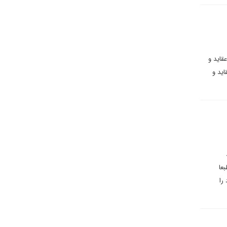
قاید و
اید و
عا
را