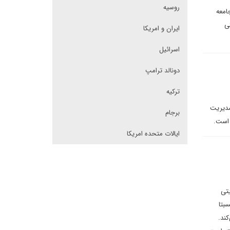
روسیه
امعه
ی
ایران و امریکا
اسرائیل
دونالد ترامپ
ترکیه
مدیریت
برجام
 است.
ایالات متحده امریکا
یتی
بتا
کند.