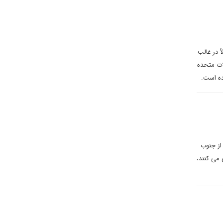
 در غالب
لات متحده
رده است.
ی او از جنوب
 می کنند،