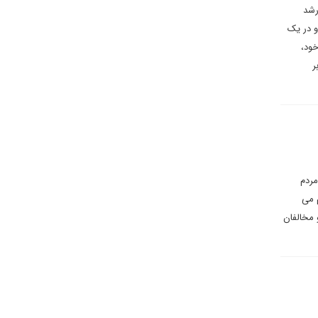
رشد
تانیا و در یک
خود،
بر
ه ترجمه آن «حزب مردم
م می
هندو جمع و مخالفان