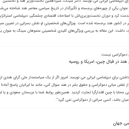
 برای دیپلماسی ایرانی می نویسد: دکتر سینگ، سیزدهمین نخست‌وزیر هند و نخستین
نوان یکی از چهره‌های برجسته و تأثیرگذار در تاریخ سیاسی معاصر هند شناخته می‌شد. 
۲ در این مقام خدمت کرد و دوران نخست‌وزیری‌اش با اصلاحات اقتصادی چشمگیر، دیپلماسی استراتژ
گیر در کشور هند برجسته شده است. ویژگی‌های شخصیتی او نقش بسزایی در تعیین س
رد، داشت. این مقاله به بررسی ویژگی‌های کلیدی شخصیتی منموهان سینگ به عنوان ی
ی دموکراسی نیست
ند در قبال چین، امریکا و روسیه
ادداشتی برای دیپلماسی ایرانی می نویسد: امروز اگر از یک سیاستمدار ملی گرای هندی از ا
 از نقض مبانی دموکراسی و حقوق بشر در هند سوال کنی، مانند ما ایرانیان پاسخ آمادۀ تو
 محابا با چینِ اقتدارگرا تجارت کردید. همین‌طور روابط شما با عربستان سعودی و یا ای
میان باشد، کسی سراغی از دموکراسی نمی گیرد".
اسی جهان