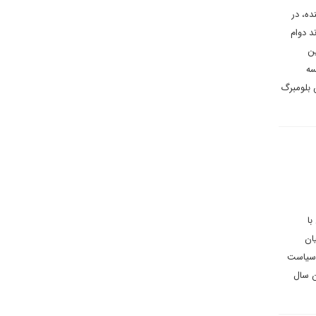
ده، در
د دوام
ین
Dr. Maria Shagina از موسسه
قر در برلین، جاناتان تیرونه Jonathan Tirone کارشناس بلومبرگ
ا
ان
ت سیاست
ن سال