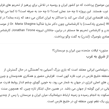
ین موضوع پرداخت که دو کشور ایران و روسیه در تلاش برای پرهیز از تحریم های فزاین
 غرب هستند. این پروژه تا چه حد عملی است؟ تا چه حد به صرفه است؟ تا کجا می توان
 رشد اقتصادی ایران کمک می کند یا حداکثر به ایران امکان می دهد که زنده بماند؟ در ا
پادکست وس کوزُوا Wes Kosova (مجری پادکست) با کارشناسانی چون دکتر ماریا شاگینا 
مطالعات راهبردی و بین المللی لندن و کارشناس تحریم ها مست
قتصادی بلومبرگ (لندن) به گفت وگو پرداخت.
ستون» ایالات متحده بین ایران و عربستان؟!
ز شرق به غرب
رای دیپلماسی ایرانی معتقد است که بازی بزرگ آسیایی به آهستگی در حال گسترش از
نطقه خلیج فارس در غرب قاره کهن است. افزایش حضور و همکاری هندوستان و چین ب
ن های اصلی انرژی در جهان به شمار می رود، به خوبی گویای چشم انداز روابط قدرت می
جهانی در این گوشه از جهان می باشد. در همین حال، ابتکار تازه چین، که همچون سن
ت به انجام رسیده و زمینه ارتباط دیپلماتیک میان ایران و عربستان را پس از چندی
گیری یک نظم نوین منطقه ای در خلیج فارس است.