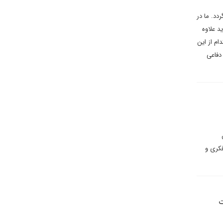
دد. ما در
د علاوه
ام از این
دفاعی
 حیات فکری و
ت