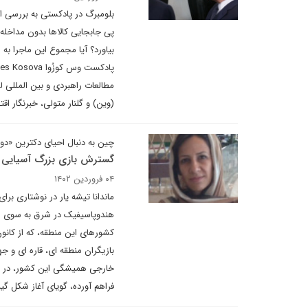
بلومبرگ در پادکستی به بررسی ا
پی جابجایی کالاها بدون مداخله
بیاورد؟ آیا مجموع این ماجرا به
(وین) و گلنار متولی، خبرنگار ا
چین به دنبال احیای دکترین «دو 
گسترش بازی بزرگ آسیایی ا
۰۴ فروردین ۱۴۰۲
ماندانا تیشه یار در نوشتاری ب
هندوپاسیفیک در شرق به سوی م
کشورهای این منطقه، که از کانو
بازیگران منطقه ای، قاره ای و 
خارجی همیشگی این کشور، در سکو
فراهم آورده، گویای آغاز شکل 