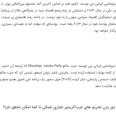
یپلماسی ایرانی می نویسد: کشور هند بر اساس آخرین آمار صندوق بین‌المللی پول، با 
مثبت هفت درصدی تولید ناخالص ملی در سال ۲۰۲۳ و دستیابی به رتبه پنجم اقتصاد دنیا، در جایگاهی بالاتر از بری
ی تحلیلگران اقتصاد سیاسی جهان را به خود دوخت. در ادامه رشد اقتصادی پر سرعت 
کشور هند در هفته‌ی جاری به استقبال بودجه خود در سال ۲۰۲۴ رفته است. بودجه‌ای که موقت اما به عقیده‌ی بسیاری، 
گذار خواهد بود.
علی ایرانمنش در یادداشتی برای دیپلماسی ایرانی می نویسد: حزب حاکمِ Bharatiya Janata Party ک
 کلمه بهارات استفاده کرده است. بنابراین شاید بتوان اینطور تفسیر کرد که حزب حاک
خواهد مردم این کشور را در انتخابات حساس پارلمانی سال آینده (۲۰۲۴) حول محور یک برنامه ملیِ اصیل 
ه اند شکست دهد.
 دور زدن تحریم های غرب/کریدور تجاری شمالی تا کجا امکان تحقق دارد؟