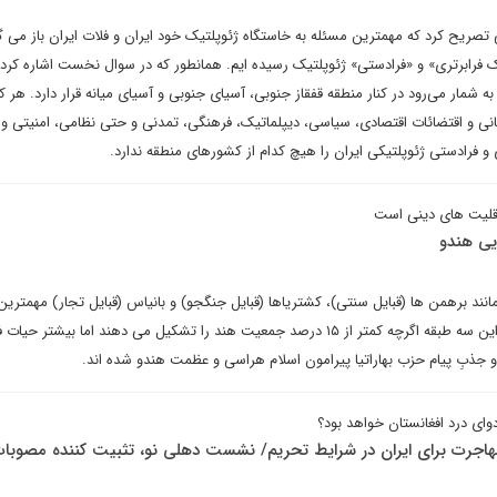
صریح کرد که مهمترین مسئله به خاستگاه ژئوپلتیک خود ایران و فلات ایران باز می گر
یک فرابرتری» و «فرادستی» ژئوپلتیک رسیده ایم. همانطور که در سوال نخست اشاره کردی
 به شمار می‌رود در کنار منطقه قفقاز جنوبی، آسیای جنوبی و آسیای میانه قرار دارد. هر کد
انی و اقتضائات اقتصادی، سیاسی، دیپلماتیک، فرهنگی، تمدنی و حتی نظامی، امنیتی و 
و فرادستی ژئوپلتیکی ایران را هیچ کدام از کشورهای منطقه ندارد.
قلیت های دینی است
یی هندو
انند برهمن ها (قبایل سنتی)، کشتریاها (قبایل جنگجو) و بانیاس (قبایل تجار) مهمترین
پشتیبانان حزب بهاراتیا هستند. این سه طبقه اگرچه کمتر از ۱۵ درصد جمعیت هند را تشکیل می دهند اما بیشتر
و جذبِ پیام حزب بهاراتیا پیرامون اسلام هراسی و عظمت هندو شده اند.
ای درد افغانستان خواهد بود؟
اجرت برای ایران در شرایط تحریم/ نشست دهلی نو، تثبیت کننده مصوبا