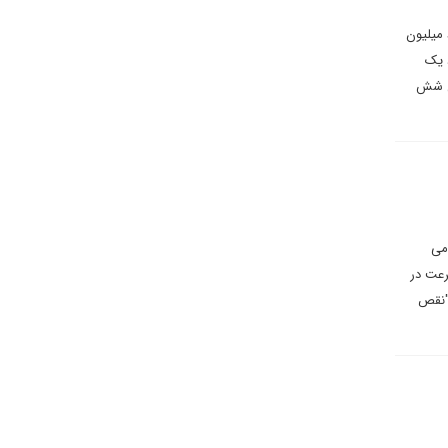
بهرام امیراحمدیان در یادداشتی می نویسد: کمیسیون انتخابات پارلمانی هند روز دوشنبه ۳ ژوئن ۲۰۲۴ اعلام کرد که ۶۴۲ میلیون
 مشارکت حدود یک
خابات عمومی شش
می
رعت در
 "نقص