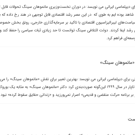
رای دیپلماسی ایرانی می نویسد: در دوران نخست‌وزیری مانموهان سینگ تحولات قابل 
را شاهد بوده ایم به طوی که در این عصر رشد اقتصادی قابل توجهی در هند رخ داده که ب
ست‌های لیبرالیزاسیون اقتصادی با تاکید بر سرمایه‌گذاری خارجی، رونق بخش خصوصی
شد ایفا کردند. دولت ائتلافی سینگ توانست تا حد زیادی ثبات سیاسی را حفظ کند و 
وسعه‌ای فراهم کرد.
 «مانموهان سینگ»
 برای دیپلماسی ایرانی می نویسد: بهترین تعبیر برای نقش «مانموهان سینگ» را می‌ت
الهام از مصاحبه خود وی با کارن تاپار در سال ۱۹۹۹ این‌گونه صورت‌بندی کرد: دکتر «مانموهان سینگ» به مثابه یک بور
ر بر برنامه حرکت منقضی و قدیمی» اصرار نمی‌ورزید و «زندانی حقایق سقوط کرده» نبو
است