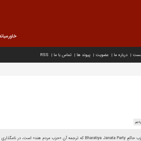
خاورمیانه
خست
درباره ما
عضویت
پیوند ها
تماس با ما
RSS
دبیر
علی ایرانمنش در یادداشتی برای دیپلماسی ایرانی می نویسد: حزب حاکمِ Bharatiya Janata Party که ترجمه آن «حزب مردم هند» است، 