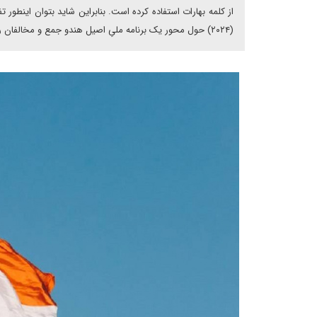
از کلمه بهارات استفاده کرده است. بنابراین شاید بتوان اینطو
(۲۰۲۴) حول محور یک برنامه ملیِ اصیل هندو جمع و مخالفان را که اسم «ایندیا» بر خود نهاده اند شکست دهد.