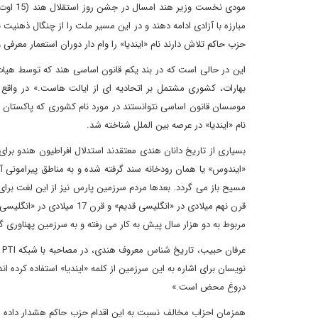
مبارزه با آزادی ادامه دهند و در این مسیر ملت را از چنگال ذهنیت 
حزب حاکم تلاش دارند نام «ایندیا» را وام دار دوران استعمار معرفی و 
بهارات، کشوری مشتمل بر اتحادیه ای از ایالت هاست.» در واقع
موسسان قانون اساسی نتوانستند در مورد نام کشوری که پاکستان از 
نام «ایندیا» در عرصه بین الملل شناخته شد.
بسیاری از تاریخ دانان هندی معتقدند استدلال افراطیون هندو برای ان
«ایندوس» یا همان رودخانه سند گرفته شده و به مناطق پیرامونی آن
مسیح باز می گردد. بعدها مردم سرزمین پارس نیز از این لغت برای اش
قرن نهم میلادی در «انگلیسی
مربوط به دو هزار سال پیش به کار می رفته و به سرزمین پهناوری گف
ع
نویسان برای اشاره به این سرزمین از کلمه «ایندیا» استفاده کرده ان
دروغ محض است.»
همزمان احزاب مخالف نسبت به این اقدام حزب حاکم هشدار داده ا