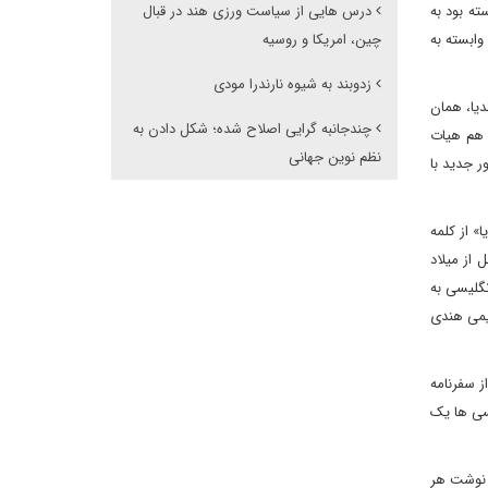
ش خواسته بود به
درس هایی از سیاست ورزی هند در قبال
وابسته به
چین، امریکا و روسیه
زدوبند به شیوه نارندرا مودی
ذکر شده، «ایندیا، همان
چندجانبه گرایی اصلاح شده؛ شکل دادن به
 هم هیات
نظم نوین جهانی
ر جدید با
» از کلمه
 از میلاد
نگلیسی به
ن قدیمی هندی
یاری از سفرنامه
یسی ها یک
 نوشت هر