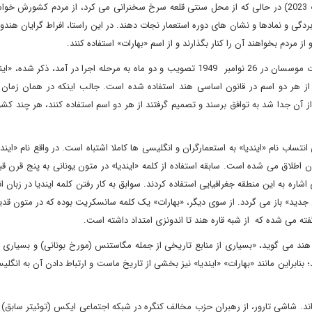
مودی نخست وزیر هند امسال در جشن روز استقلال هند (15 اوت 2023) در حالی که از محل سنتی قلعه سرخ سخنرانی می کرد، از مردم کشور
بردگی و نمادها و نشان های دوره استعمار نجات دهند. در این راستا، افراط گرایان هندو 
از مردم بخواهند آن را کنار بگذارند و از اسم «بهارات» استفاده کنند.
این در حالی است که در بند یکم قانون اساسی هند که توسط هیات موسسان در 26 نوامبر 1949 تصویب و دو ماه به مرحله اجرا در آمد، 
 از هر دو اسم در قانون اساسی هند استفاده شده است. جالب اینکه در همان زمان
آن جدا شد به توافق برسند و تصمیم گرفتند از هر دو اسم استفاده کنند، هر چند کشو
تساب نام «ایندیا» به استعمارگران و انگلیسی ها کاملا اشتباه است. در واقع نام «ایندیا
 اطلاق می شده است. سابقه استفاده از کلمه «ایندیا» در متون یونانی به پنج قرن قبل
اره به این منطقه جغرافیایی استفاده کردند. سوابق به کار رفتن کلمه ایندیا در زبان ا
 قدیم» و قرن 17 میلادی در «انگلیسی جدید» باز می گردد. از سوی دیگر، «بهارات» یک کلمه سانسکریت بوده که در متو
ته می شده که از شبه قاره هند تا اندونزی امتداد داشته است.
رفان حبیب، تاریخ شناس معروف هندی، در مصاحبه با شبکه PTI هند می گوید، «بسیاری از منابع تاریخی از جمله مگاستنس (مورخ بونانی) و بس
د؛ بنابراین مانند «بهارات» «ایندیا» نیز بخشی از تاریخ ماست و ارتباط دادن آن به انگل
ند. شاشی تارور، از رهبران حزب مخالف کنگره در شبکه اجتماعی ایکس (توئیتر سابق)