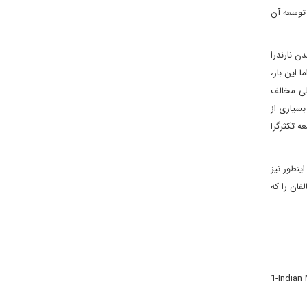
 توسعه آن
ن نارندرا
 این بار،
 پیش ائتلافی متشکل از 28 حزب از احزاب اصلی مخالف
ه کوتاه شده «ائتلاف فراگیر توسعه ملی هند1» بود. به نظر بسیاری از
ه تکثرگرا
 اینطور نیز
ندو جمع و مخالفان را که
1-Indian 