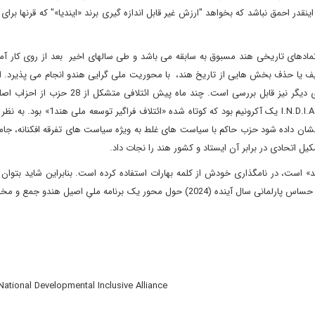
قدر احمق نباشد که بخواهد "ارزش غیر قابل اندازه گیری برند «ایندیا»" که قرنها برای
ادهای تاریخی هند مسبوق به سابقه می باشد و طی سالهای اخیر بعد از روی کار آمد
 تحریف یا حذف بخش هایی از تاریخ هند، با محوریت ملی گرایی هندو انجام می پذیرد. اما
تلاش ایدئولوگ های حزب حاکم برای حذف اسم «ایندیا» از منظری دیگر نیز قابل بررسی است. چند ماه
حزب حاکم تشکیل شد که اسم «ایندیا» بر آن گذاشته شد. در واقع I.N.D.I.A یک آکرونیم بود ک
نشان داده شود حزب حاکم با سیاست های غلط به ویژه سیاست های تفرقه افکنانه، جامع
شکیل اتحادی در برابر آن ایستاد و کشور هند را نجات داد.
 ترجمه آن «حزب مردم هند» است، در نامگذاری خودش از کلمه بهارات استفاده کرده است. بنابراین شاید بتوان
تفسیر کرد که حزب حاکم می خواهد مردم این کشور را در انتخابات حساس پارلمانی سال آینده (2024) حول محور یک برنامه ملیِ اصیل ه
National Developmental Inclusive Alliance