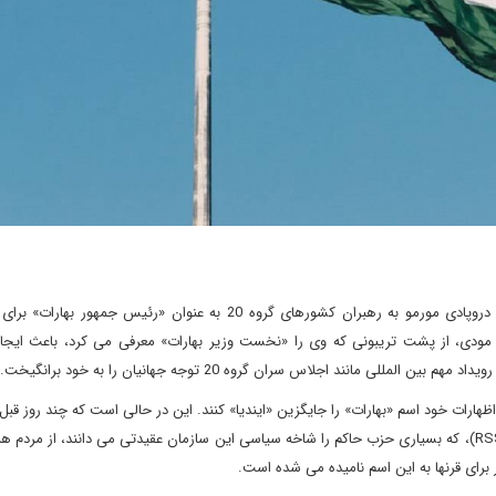
اخیرا ارسال دعوتنامه های رسمی از سوی خانم دروپادی مورمو به رهبران کشورهای گروه 20 به عنوان «رئیس ج
2 و یا سخنرانی آقای نارندرا مودی، از پشت تریبونی که وی را «نخست وزیر بهارات» معرفی می کرد، باعث ای
انند اجلاس سران گروه 20 توجه جهانیان را به خود برانگیخت.
اظهارات خود اسم «بهارات» را جایگزین «ایندیا» کنند. این در حالی است که چند روز قبل
گروه 20 در هند، موهان باگوات، رهبر سازمان ملی میهن پرستی (RSS)، که بسیاری حزب حاکم را شاخه سیاسی این سازمان عقیدتی می دانند، از 
ور برای قرنها به این اسم نامیده می شده است.