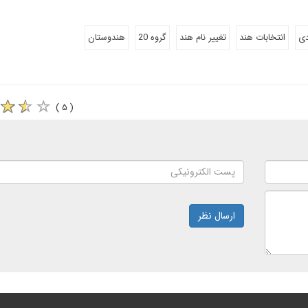
دی
انتخابات هند
تغییر نام هند
گروه 20
هندوستان
( ۵ )
ارسال نظر