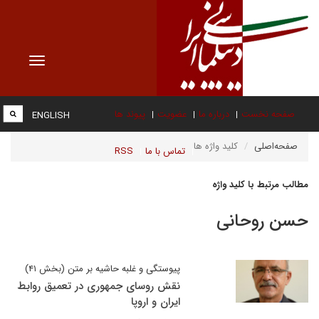
Toggle
vigation
صفحه نخست
درباره ما
عضویت
پیوند ها
ENGLISH
صفحه‌اصلی
کلید واژه ها
تماس با ما
RSS
مطالب مرتبط با کلید واژه
حسن روحانی
پیوستگی و غلبه حاشیه بر متن (بخش ۴۱)
نقش روسای جمهوری در تعمیق روابط
ایران و اروپا