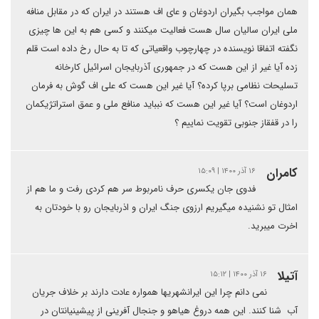
همان مواجب بگیران اردوغان و عای اف هستند در ایران که در مقابل منافه
ملی ایران سالیان سال هست فعالیت میکنند و کسی هم به این ها چیزی
نگفته اتفاقا نویسنده در چهارچوب واقعیاتی که تا به حال رخ داده است قلم
زده آیا غیر از این هست که در جمهوری آذربایجان اسرائیل کارخانه
تسلیحات نظامی برپا کرده؟ آیا غیر این هست که علی اف گوش به فرمان
اردوغان است؟ آیا غیر این هست که نبباید منافع ملی و عمق استراتژیکمان
را در قفقاز جنوبی تقویت نماییم ؟
کامران
۱۶ آذر ۱۴۰۰ | ۱۵:۰۹
فدوی جان یکسری حرف نامربوط سر هم کردی رفت و ما هم از
امثال تو نشنیده میگیریم ارزوی جنگ ایران و اذربایجان رو با خودتان به
اخرت میبرید.
آتیلا
۱۶ آذر ۱۴۰۰ | ۱۵:۱۲
نمی دانم چرا این ایرانشهریها همواره عادت دارند بر خلاف جریان
آب شنا کنند. این همه دروغ هیاهو و جنجال آفرینی از پیشینیانتان در