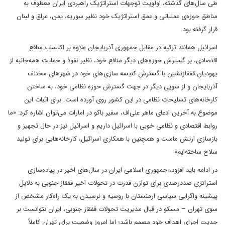
طی سال‌های گذشته، اولویت توجهات استراتژیک راهبردی ایران معطوف به
مناطق حوزه‌ی عملیاتی و عمق استراتژیک خود نظیر سوریه، یمن، عراق و لبنان
قرار گرفته بود.
اسرائیل همانند ترکیه در مقابل جمهوری آذربایجان علاوه بر اکتساب منافع
اقتصادی، بر گسترش حوزه‌های دیگر منافع خود، نظیر نفوذ و حمایت همه‌جانبه از
یهودیان قفقازنشین با گسترش کنیسه سازی‌های خود در شهرهای مختلف
آذربایجان و از سویی دیگر در جهت گسترش حوزه‌ نظامی خود، به ساختن
کارخانه‌های تسلیحات نظامی در این کشور روی آورده است. برای اثبات این
موضوع به آخرین ادعای ماهر علی‌اف، سفیر باکو در امارات می‌توان اشاره کرد: «ما
روابط اقتصادی و نظامی خوبی با اسرائیل داریم و اسرائیل نیز در حال تجهیز و
بازسازی ارتش ماست و همچنین با همکاری اسرائیل، کارخانه‌هایی برای تولید
سلاح ساخته‌ایم»
در ادامه باید افزود، جمهوری اسلامی ایران در سال‌های اخیر در پیاده‌سازی
استراتژی صددرصدی برای توازن قدرت در تحولات اخیر قفقاز جنوبی به دلایل
پیشینه واگرایی سیاسی ارمنستان با روسیه و نرسیدن به یک ‌راه‌کار مشخص از
سوی تهران – مسکو در قبال مدیریت تحولات قفقاز جنوبی، ایران نتوانست بر
جدیت اجرای اهداف خود مصمم باشد؛ اما امروز وضعیت برای تهران کاملاً