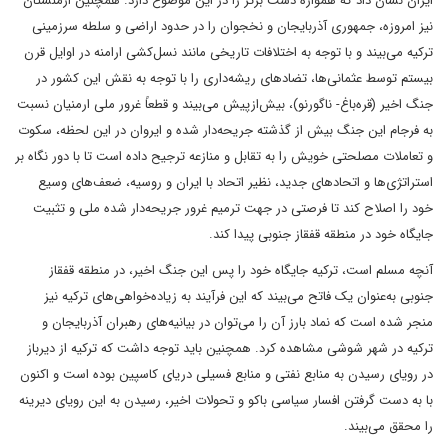
ایران نشان داد که همواره دست برتر را در این موضوع دارد. همچنین ارمنستان
نیز امروزه، جمهوری آذربایجان و نخجوان را در حدود اراضی و سلطه سرزمینی
ترکیه می‌بیند و با توجه به اختلافات تاریخی مانند نسل‌کشی ارامنه در اوایل قرن
بیستم توسط عثمانی‌ها، تضادهای ریشه‌داری را با توجه به نقش این کشور در
جنگ اخیر (قره‌باغ- ناگورنو)، بیش‌ازپیش می‌بیند و قطعاً غرور ملی ارمنیان نسبت
به فرجام این جنگ بیش از گذشته جریحه‌دار شده و ایروان در این لحظه، سکوت
و تعاملات مصلحتی خویش را به تقابل و منازعه ترجیح داده است تا با دور نگاه بر
استراتژی‌ها و اتحادهای جدید، نظیر اتحاد با ایران و روسیه، ضعف‌های وسیع
خود را اصلاح کند تا فرصتی در جهت ترمیم غرور جریحه‌دار شده ملی و تثبیت
جایگاه خود در منطقه قفقاز جنوبی پیدا کند.
آنچه مسلم است، ترکیه جایگاه خود را پس این جنگ اخیر، در منطقه قفقاز
جنوبی به‌عنوان یک فاتح می‌بیند که این فرآیند به زیاده‌خواهی‌های ترکیه نیز
منجر شده است که نماد بارز آن را می‌توان در بیانیه‌های رهبران آذربایجان و
ترکیه در شهر شوشی مشاهده کرد. همچنین باید توجه داشت که ترکیه از دیرباز
در رویای رسیدن به منابع نفتی و منابع فسیلی دریای کاسپین بوده است و اکنون
با به دست گرفتن افسار سیاسی باکو و تحولات اخیر، رسیدن به این رویای دیرینه
را محقق می‌بیند.