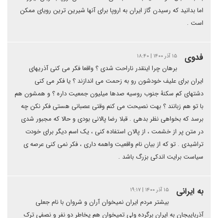
اما بدانید که رسیدن گاز ایران به اروپا برای آنها شیرین ترین رویای ممکن
است .‌
فدوی
۱۵ آذر ۱۴۰۰ | ۱۸:۴۰
برهان چرا اینقدر ناراحت شدی ؟ واقعا فکر می کنی آذریهای
ایران برای علیف خودشون رو به زحمت می اندازند ؟ یا فکر می کنی
دشتهای کم سکنۀ جنوب روسیه صدها میلیون جمعیت داره ؟ و همشون هم
با تو هم زبانند ؟ بهت نصیحت می کنم وقتی عصبانی هستی فکر نکن چه
برسد که بخواهی نظر بدهی . قبلا رضا پالانی بودی و حالا که مجبور شدی
در متن پر از خشمت ، از پالان استفاده کنی ، یک اسم دیگر برای خودت
تراشیدی . تو که از بیان نام واقعیت واهمه داری ، فکر نمی کنی عرصه ی
سیاست برایت اندکی بزرگ باشد .
به ایرانی
۱۵ آذر ۱۴۰۰ | ۱۹:۱۷
بیشتر مردم ایران نمیخوان آران و شروان با نام جعلی
آذرباییجان به ایران برگرده ولی تمیخوان هم یخاطر دو نفر و نصفی ترک