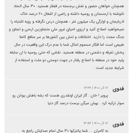
همچنان خواهان حضور و نقش برجسته در قفقاز هستید. ۳۰ سال اتحاد
نانوشته با ارمنستان و روسیه داشته و راضی از اشغال ۲۰ درصد خاک
اذربایجان و اوارگی یک میلیون نفر ، همچنان درس نگرفته و رویه اشتباه را
نمیخواهید اصلاح کنید و ارزوی احیای غرور ملی متجاوزین ارمنی و تجاوز و
جنگ مجدد را دارید. اختلافات و تنش بین کشورها بر سر منافع کاملا
طبیعی است اما افکار مسموم امثال شما با عدم درک این واقعیت در حال
پخش تفرقه و دشمنی در منطقه هستید. نقشی که حتی روسیه با ان سابقه
پلید خود در منطقه با اصلاح رفتار در جهت دوستی دو ملت و استفاده از
شرایط جدید است .
فدوی
۱۶ آذر ۱۴۰۰ | ۱۳:۴۴
پرویر ! خان : گاز ایران اونقدری هست که بشه باهش یونان رو
سوار ترکیه کرد . بهش میگن بیست درصد گاز دنیا
فدوی
۱۶ آذر ۱۴۰۰ | ۱۳:۵۴
به کامران ... شما پانترکها ۳۰ سال تمام صدایتان راجع به