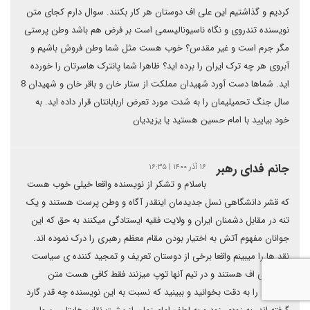
کردیم و گذاشتیم این علی اف دوستان هر کار بکنند. سوال دارم کجای متن
نویسنده تندروی و نگاه ناسیونالیسمی است بر فرض هم باشد وطن پرستی
مگر جرم است و غیر مقدس؟ خوب هست مثل شما وطن فروش باشیم و
آبروی هر چه ترک ایران را برده اید؟ ظاهرا شما پانترک هاسرتان را خورده
اید. شماها دست آورد شهیدان مملکت از ستار خان و باقر خان و شهیدان 8
سال جنگ تحمیلیمان را به شدت مورد تعرض اربابانتان قرار داده اید. به
خود بیایید با امام حسین هستید یا یزیدیان
جانم فدای رهبر
۱۶ آذر ۱۴۰۰ | ۱۶:۳۵
باسلام و تشکر از نویسنده واقعا خیلی خوب هست
که قشر دانشگاهی نسل جدیدمان اینقدر آگاه و وطن پرست هستند و یک
تنه در مقابل دشمنان ایران و ولایت فقیه ایستادگی میکنند به حق که این
جوانان مفهوم آتش به اختیار بودن مقام معظم رهبری را درک نموده اند.
نقد ها را میبینم واقعا برخی از دوستان تعریف و تمجید کننده ی سیاست
های علی اف هستند و در تیم آنها توپ میزنند فقط کافی هست متن
هایشان را به دقت بخوانید و ببینید که نسبت به این نویسنده چه قدر گارد