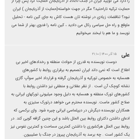
را دارد می گویید ایران در جنگ 2020 از آذربایجان حمایت کرد پس چرا از
حمایت ترکیه ناراحتید؟ مگر در جهت خواسته(حمایت از آذربایجان ) ایران
نبود؟ تناقضات زیادی در نوشته تان هست کاش به جای کین نامه - تحلیل
ماوقع و راه حل سیاسی رئال می دادید ، کین نامه را فدوی بهتر از شما می
نویسد و ما هم با لبخند میخوانیم
علی
۱۵ آذر ۱۴۰۰ | ۲۱:۱۰
دوست نویسنده به قدری از حوادث منطقه و رخدادهای اخیر بی
اطلاع است که نمی داند ایران تصمیم به برقراری روابط با کشورهای
همسایه به خصوص تورکیه و آذربایجان گرفته و قرارداد اخیر سوآپ گازی
نشانه کوچک آن است . از نظر عقلانی و منطقی نیز داشتن روابط با
کشورهای تورک منطقه و همسایه به دلیل وجود میلیونی تورکهای ایرانی به
صلاح کشور ماست. نویسنده محترم می خواهد درتورک ستیزی به
همکاران نویسنده دیگرش در دیپلماسی ایرانی چیره شود. وای برکسی که
ادعای داشتن دکترای روابط بین الملل باشد و این چنین گزافه گویی کند. در
روابط بین الملل هرکشوری با داشتن کمترین مساحت و کمترین نفوس نیز
یک کشور است . چه برسد به آذربایجان پیروز در جنگ با صلیبیون.