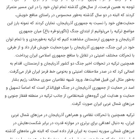
توجه به همین فرصت، از سال‌های گذشته تمام توان خود را در این مسیر متمرکز
کردند که البته در دو سال گذشته به‌طور محسوس در راستای منافع خویش،
حمایت‌های خود را نسبت به جمهوری آذربایجان، نمایان کردند که نمونه بارز این
مواضع ترکیه را می‌توانیم از ابتدای جنگ (ناگورنو-قره باغ) میان جمهوری
آذربایجان و جمهوری ارمنستان مشاهده کنیم که ترکیه به‌طورجدی و با تمام توان
خود در این جنگ، جمهوری آذربایجان را موردحمایت خویش قرار داد و از طرفی
با تحرکات مختلف امنیتی در تقابل با منافع جمهوری اسلامی ایران پرداخت.
همچنین ترکیه در تحولات اخیر جنگ دو کشور آذربایجان و ارمنستان، اقدام به
اعمالی کرد که در صدر ملاحظات امنیتی و به‌نوعی خط قرمز ایران قرار می‌گرفت.
به‌طور مثال این قبیل فعالیت‌ها، ورود شبهه نظامیان سوری مخالف رژیم بشار
اسد در حمایت از جمهوری آذربایجان در جنگ فوق‌الذکر است که اساساً تسهیل و
حمایت و هدایت این گروه‌های شبه‌نظامی از جانب ترکیه در منطقه‌ قفقاز جنوبی و
مرزهای شمال غربی ایران صورت گرفت.
ترکیه همچنین با تحرکات نظامی و همراهی آذربایجان در مرزهای شمال غربی
ایران، به دنبال اهدافی برای برتری در موازنه قدرت در برابر شکست‌هایش در
مرزهای شمالی سوریه نسبت به ایران قرار داده است که البته طی ماه‌های گذشته