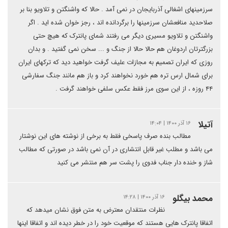
سرزمینهای اشغالی آذربایجان در نمی آمد . حالا که واشنگتن و تلاویو بنا بر
صلاحدید منافعشان سرزمینها را برگردانده اند ، رجز خوان شده اید . اگر
واشنگتن و تلاویو مسیری دیگر می رفتند شمای پانترک که هیچ حتی
بزرگترتان اردوغان هم حالا حالا از جنگ و ... سخن نمی گفتید . و بدان
روزی که ایران تصمیم به مجازات علیف گرفت خواهید دید که ترکهای ایران
برای شمال ارس تره هم خورد نخواهند کرد و باز هم مانند جنگ سفارشی
۴۴ روزه ، از این سوی مرز فقط عکس سلفی خواهند گرفت .
آتیلا
۱۶ آذر ۱۴۰۰ | ۱۴:۰۴
مطالب بنده صرف پاسخی فقط به برخی از نوشته های این نوشتار
می باشد و مطلب غیر قابل انتشاری در آن نمی باشد در صورتی که مطالب
شاز و خنده دار جناب فدوی را پشت سر هم منتشر می کنید
محمد بیگلو
۱۶ آذر ۱۴۰۰ | ۱۴:۲۸
نظرات منتقدان معترض به متن فوق نشان میدهد که
اتفاقا پانترک هایی هستند که موقعیت خود را در خطر دیده اند و اتفاقا اینها