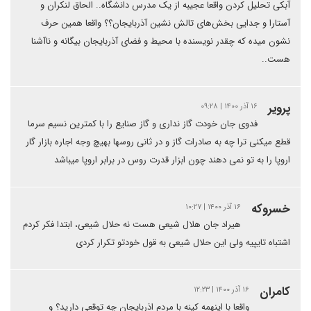
آبکی تحلیل کردن واقعا عجیبه از یک مدرس دانشگاه.. الحاق لنکران و
آستارا و جدایی بخش‌های تالش نشین آذربایجان؟؟ واقعا همین حرف
نشون میده که چقدر نویسنده با محیط و فضای آذربایجان بیگانه و ناآشنا
هست..
پرویر
۱۶ آذر ۱۴۰۰ | ۰۹:۲۸
فدوی جان خودت گاز نداری و گاز صنایع را با کمترین نسیم سرما
قطع میکنی ترا چه به صادرات گاز و در ثانی روسها بهیچ وجه اجاره بازار گار
اروپا را به تو نمی دهند چون ابزار قدرت روس در برابر اروپا میباشد
خسروکه
۱۶ آذر ۱۴۰۰ | ۱۰:۲۷
هیراد جان هلال شیعی هست نه حلال شیعی، ابتدا فکر کردم
اشتباه تایپیه ولی این حلال شیعی به قول خودتو تکرار کردی
کامران
۱۶ آذر ۱۴۰۰ | ۱۲:۲۳
واقعا با اینهمه کینه با مردم اذربایجان چه توقعی دارید؟ و