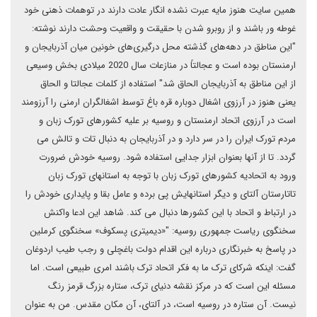
همین سایت هنوز مایه عبرت نشده انگار عادت دارند در توهمات ذهنی خود
غوطه ور باشند و از روبرو شدن با حقیقت و واقعیت وحشت دارند نوشته:
"این مناطق در دهه‌های گذشته محل درگیری‌های خونین میان آذربایجان و
ارمنستان بوده است و عجالتاً در منازعات سال 2020 میلادی بخش وسیعی
از این مناطق به آذربایجان الحاق شد" استفاده از کلمات عجالتا و الحاق
یعنی هنوز در آرزوی اشغال دوباره قره باغ توسط اشغالگران ارمنی را آرزومند
است در آرزوی اتحاد ارمنستان و روسیه بر علیه کشورهای تورک زبان و
مردم تورک ایران را در سر دارد و در آذربایجان به دنبال تات و تالش می
گردد. تا از آنها بعنوان ابزار جدایی استفاده شود. روسیه خودش ضرورت
ورود به اتحادیه کشورهای تورک زبان با توجه به استانهای تورک زبان
تاتارستان آلتای و دیگر استانهایش پی برده و عامل بقا و پایداری خودش را
در ارتباط و اتحاد با این کشورها دنبال می کند. شاهد این ادعا واکنش
سخنگوی ریاست جمهوری روسیه: "«دیمیتری پسکوف» سخنگوی کرملین
در پاسخ به خبرنگاری درباره این اقدام دولت باغچلی و رجب طیب اردوغان
گفت: اینکه شرکای ترک ما به فکر اتحاد ترک باشند امری طبیعی است. اما
مسئله این است که در مرکز نقشه دنیای ترک، ستاره بزرگ قرمز رنگ
نیست. آن ستاره در روسیه است، در آلتای، آن مکان مقدس. من به عنوان