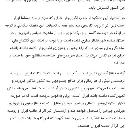
قدرت گرفتن گروه‌های نیابتی ایران نظیر تیپ حسینیون آذربایجان و...، در آینده
این کشور گسترش یابد.
در استمرار این عملکرد از جانب آذربایجان طرفی که سود می‌برد مسلماً ایران
است زیرا اگر از زاویه تاریخی هم بخواهیم بر تحولات این منطقه بنگریم، با توجه
بر اینکه در عهدنامه‌ گلستان و ترکمانچای نامی از ماهیت سیاسی آذربایجان در
اطلاق هفده شهر قفقاز مطرح نشده است و با توجه بر اینکه این گفتمان‌های
ساختگی و بی مبنای ملی‌گرایانه رهبران جمهوری آذربایجان ادامه داشته باشد،
ایران نیز در تقابل می‌تواند الحاق سرزمین‌های جداشده‌ قفقازی خود را طلب و
ادعا کند.
آینده قفقاز آبستن تغییر است و آنچه مسلم است اتحاد مثلث ایران – روسیه –
ارمنستان بیش از هر زمانی برای منافع چندوجهی سه کشور مذکور ضرورت و
اهمیت پیدا می‌کند. مهم‌ترین کشوری که در آینده مناسبات قفقاز می‌تواند نقش
تعیین‌کننده داشته باشد ایران است. ایران به‌خوبی دریافته است که در صورت
تکرار استراتژی‌های انفعالی پیشین خود در مقابل منطقه قفقاز جنوبی زیان‌های
غیرقابل جبرانی را متحمل خواهد شد و ارمنستان نیز اگر از جانب ایران و روسیه
حمایت نشود متقابلاً به هر سویی خواهد گروید که امریکا و همراهانش منتظر
این گرا از سمت ایروان هستند.