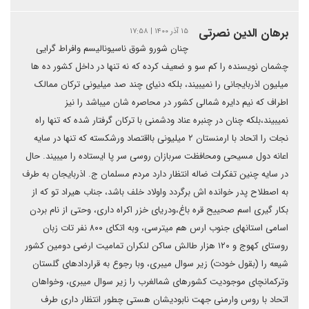
برهان الدین نصرتی
۱۵ آذر ۱۴۰۰ | ۱۷:۵۸
چنان شورو شوق ناسیونالیسم وافراط گرایی
چشمان نویسنده را کم سو و ضعیف کرده که نه تنها در داخل کشور ده ها
میلیون اذربایجانی را نمیبیند، بلکه دنیای چند صد میلیونی ترکان ممالک
اطراف که نیم دایره شمالی کشور در محاصره شان میباشد را نیز
نمیبیند،بلکه چنان در چنبره عناد ودشمنی با ترکان گرفتار شده که تنها راه
نجات را اتحاد با ارمنستان ۲ میلیونی بااقتصاد ورشکسته که تنها در سایه
اعانه دول مسیحی ومحافظت سربازان روسی سر پا ایستاده را میبیند. حال
در سایه چنین تفکرات ضاله انتظار دارد مردم مسلمان ج. اذربایجان به طرف
به اصطلاح پدر خوانده اش برگردد واولاد خلف باشد، جناب هیراد تو که از
بکار گیری اسم صحییح قره باغ،ودریای خزر اکراه داری، وحتی از نام بردن
اسامی استانهای جنوب ارس هم میترسی، وبه اتکای ۸۰۰ نفر تات زبان
روستای کهوج و ۱۲۰ هزار طالش ساکن لنکران تمامیت ارضی دومین کشور
شیعه را (بقول خودت) زیر سوال میبری، وبا رجوع به قراردادهای گلستان
وترکمانچای موجودیت کشورهای شمالغرب را زیر سوال میبری، وخواهان
اتحاد با روس وارمنی جهت نابودیشان هستی چطور انتظار داری طرف