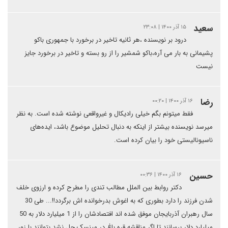
سعید
۱۵ آذر ۱۴۰۰ | ۲۳:۰۸
درود بر نویسنده ،هر ثانیه تاخیر در برخورد با جمهوری باکو
پشیمانی به بار می آره،باکو شمشیر را از رو بسته و تاخیر در برخورد جایز
نیست
رضا
۱۶ آذر ۱۴۰۰ | ۰۰:۲۰
فقط میتونم بگم خیلی رادیکال و غیرواقعی نوشته شده است. به نظر
میرسد نویسنده بیشتر از اینکه به دنبال تحلیل موضوع باشد، ایده‌های
ناسیونالیستی خود را بیان کرده است.
حسین
۱۶ آذر ۱۴۰۰ | ۰۰:۳۶
دکتر روابط بین الملل مطالب تندی را مطرح کرده و ارزوی خلف
شدن فرزند را دارد بطوری که به اغوش بدرخوانده اش برگردد!!... طی 30
سال رهبران آذربایجان موفق شده اند افتصادشان را از 1 میلیارد دلار به 50
میلیارد دلار برسانند تا اگر مناقشه قره باغ در مینسک حل نشد بتوانند با زور