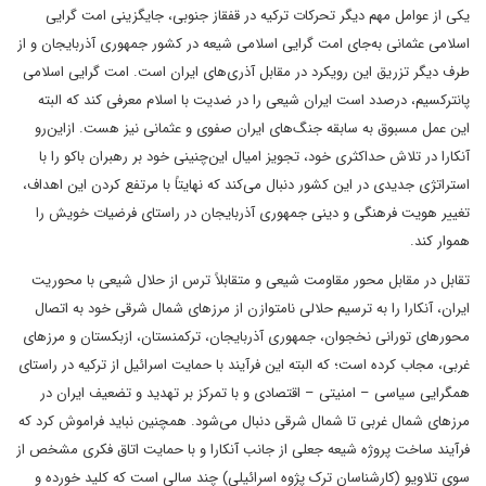
یکی از عوامل مهم دیگر تحرکات ترکیه در قفقاز جنوبی، جایگزینی امت گرایی
اسلامی عثمانی به‌جای امت گرایی اسلامی شیعه در کشور جمهوری آذربایجان و از
طرف دیگر تزریق این رویکرد در مقابل آذری‌های ایران است. امت گرایی اسلامی
پانترکسیم، درصدد است ایران شیعی را در ضدیت با اسلام معرفی کند که البته
این عمل مسبوق به سابقه‌ جنگ‌های ایران صفوی و عثمانی نیز هست. ازاین‌رو
آنکارا در تلاش حداکثری خود، تجویز امیال این‌چنینی خود بر رهبران باکو را با
استراتژی جدیدی در این کشور دنبال می‌کند که نهایتاً با مرتفع کردن این اهداف،
تغییر هویت فرهنگی و دینی جمهوری آذربایجان در راستای فرضیات خویش را
هموار کند.
تقابل در مقابل محور مقاومت شیعی و متقابلاً ترس از حلال شیعی با محوریت
ایران، آنکارا را به ترسیم حلالی نامتوازن از مرزهای شمال شرقی خود به اتصال
محورهای تورانی نخجوان، جمهوری آذربایجان، ترکمنستان، ازبکستان و مرزهای
غربی، مجاب کرده است؛ که البته این فرآیند با حمایت اسرائیل از ترکیه در راستای
همگرایی سیاسی – امنیتی – اقتصادی و با تمرکز بر تهدید و تضعیف ایران در
مرزهای شمال غربی تا شمال شرقی دنبال می‌شود. همچنین نباید فراموش کرد که
فرآیند ساخت پروژه شیعه جعلی از جانب آنکارا و با حمایت اتاق فکری مشخص از
سوی تلاویو (کارشناسان ترک پژوه اسرائیلی) چند سالی است که کلید خورده و