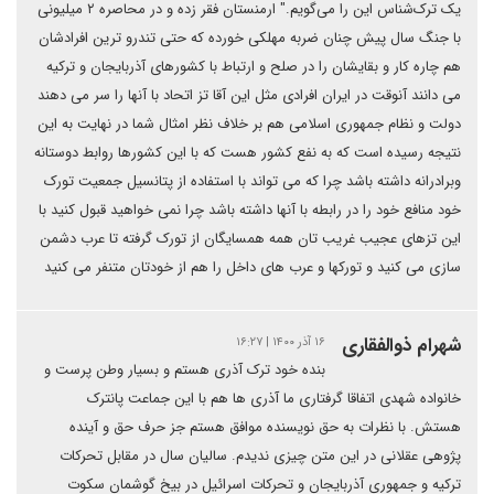
یک ترک‌شناس این را می‌گویم." ارمنستان فقر زده و در محاصره ۲ میلیونی
با جنگ سال پیش چنان ضربه مهلکی خورده که حتی تندرو ترین افرادشان
هم چاره کار و بقایشان را در صلح و ارتباط با کشورهای آذربایجان و ترکیه
می دانند آنوقت در ایران افرادی مثل این آقا تز اتحاد با آنها را سر می دهند
دولت و نظام جمهوری اسلامی هم بر خلاف نظر امثال شما در نهایت به این
نتیجه رسیده است که به نفع کشور هست که با این کشورها روابط دوستانه
وبرادرانه داشته باشد چرا که می تواند با استفاده از پتانسیل جمعیت تورک
خود منافع خود را در رابطه با آنها داشته باشد چرا نمی خواهید قبول کنید با
این تزهای عجیب غریب تان همه همسایگان از تورک گرفته تا عرب دشمن
سازی می کنید و تورکها و عرب های داخل را هم از خودتان متنفر می کنید
شهرام ذوالفقاری
۱۶ آذر ۱۴۰۰ | ۱۶:۲۷
بنده خود ترک آذری هستم و بسیار وطن پرست و
خانواده شهدی اتفاقا گرفتاری ما آذری ها هم با این جماعت پانترک
هستش. با نظرات به حق نویسنده موافق هستم جز حرف حق و آینده
پژوهی عقلانی در این متن چیزی ندیدم. سالیان سال در مقابل تحرکات
ترکیه و جمهوری آذربایجان و تحرکات اسرائیل در بیخ گوشمان سکوت