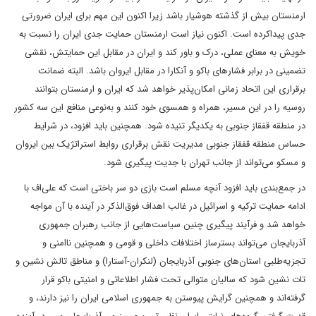
ارمنستان بیش از گذشته هوشیار باشد زیرا اکنون این مهم برای ایران ضرورتی
جدی پیداکرده است. اکنون نیاز است ارمنستان حمایت جدی ایران را نسبت به
خویش به معنای عملی، درک و باور کند و ایران در مقابل این حمایتش، نقشی
تضمینی‌ در برابر فشارهای باکو و آنکارا در مقابل ایروان باشد. البته ضمانت
برقراری این اتحاد زمانی امکان‌پذیر خواهد شد که ایران و ارمنستان بتوانند
روسیه را در این مسیر، همراه و همسوی خود کنند و به‌نوعی منافع این سه کشور
در منطقه قفقاز جنوبی به یکدیگر تنیده شود. همچنین باید افزود، در شرایط
حساس منطقه قفقاز جنوبی مدیریت نقش برقراری روابط استراتژیک بین ایروان
و مسکو می‌تواند از جانب تهران با جدیت پیگیری شود.
در جمع‌بندی باید افزود آنچه مسلم است بازی دو سر باختی است که علی‌اف با
ادامه‌ حمایت ترکیه و اسرائیل در غالب اهداف فوق‌الذکر در آینده با آن مواجه
خواهد شد و فرآیند پیگیری چنین سیاست‌هایی از جانب رهبران جمهوری
آذربایجان می‌تواند بسترساز اختلافات داخلی و قومی و همچنین ناامنی و
تجزیه‌طلبی استان‌های جنوبی آذربایجان (لنکران-آستارا) و مناطق تالش نشین و
تات نشین شود که سالیان متوالی تحت‌ فشار اطلاعاتی و امنیتی باکو قرار
گرفته‌اند و همچنین گرایش پیوستن به جمهوری اسلامی ایران را نیز دارند، و