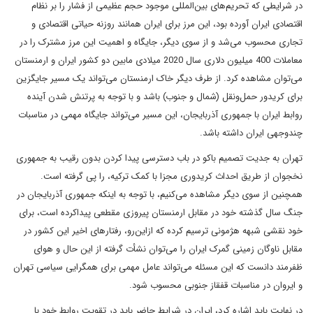
در شرایطی که تحریم‌های بین‌المللی موجود حجم عظیمی از فشار را بر نظام
اقتصادی ایران آورده بود، این مرز برای ایران همانند روزنه حیاتی اقتصادی و
تجاری محسوب می‌شد و از سوی دیگر، جایگاه و اهمیت این مرز مشترک را در
معاملات 400 میلیون دلاری سال 2020 میلادی مابین دو کشور ایران و ارمنستان
می‌توان مشاهده کرد. از طرف دیگر خاک ارمنستان می‌تواند یک مسیر جایگزین
برای کریدور حمل‌ونقل (شمال و جنوب) باشد و با توجه به پرتنش شدن آینده‌
روابط ایران با جمهوری آذربایجان، این مسیر می‌تواند جایگاه مهمی در مناسبات
چندوجهی ایران داشته باشد.
تهران به جدیت تصمیم باکو در باب دسترسی پیدا کردن بدون رقیب به جمهوری
نخجوان از طریق احداث کریدوری مجزا با کمک ترکیه، را پی گرفته است.
همچنین از سوی دیگر مشاهده می‌کنیم، با توجه به اینکه جمهوری آذربایجان در
جنگ سال گذشته خود در مقابل ارمنستان پیروزی مقطعی پیداکرده است، برای
خود نقشی شبهه هژمونی ترسیم کرده که ازاین‌رو، رفتارهای اخیر این کشور در
مقابل ناوگان زمینی گمرک ایران را می‌توان نشأت گرفته از این حال و هوای
ظفرمند دانست که این مسئله می‌تواند عامل مهمی برای همگرایی سیاسی تهران
و ایروان در مناسبات قفقاز جنوبی محسوب شود.
در نهایت باید اشاره کرد، ایران در شرایط حاضر باید در تقویت روابط خود با