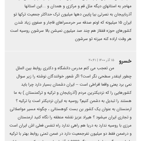
مهاجر به استانهای دیگه مثل قم و مرکزی و همدان و ...این استانها
آذرباییجان به نصرتی بیا پایبن دهها میلیون ترک حداکثر جمعیت ترکها تو
ایران ۱۵ میلیونه که اونم صدقه سر حرمسراهای قاجار و صفوی زیاد شدن
کشورهای حوزه قفقاز هم چند صد میلیون نمیشن بالا سرشون روسیه است
هر وقت اراده کنه میزنه تو سرشون
خسرو
۱۵ آذر ۱۴۰۰ | ۲۰:۴۱
من تعجب می کنم مدرس دانشگاه و دکتری روابط بین الملل
چطور اینقدر سطحی نگر است؟ اگر شعور خوانندگان نوشته را زیر سوال
نمی برد یعنی واقعا افراطی است -- ایران دشمنان بسیار دارد چرا باید
کشورهایی را که نزدیکترین مردم (آذربایجان و ترکیه و ترکمنستان ) به ما
هستند را تبدیل به دشمن کنیم؟ روسیه به ایران نزدیکتر است یا ترکیه ؟
ارمنستان به عنوان یک کشور بن بست کوهستانی ، چگونه مسیر مواصلاتی
و تجاری ایران میشود ؟ هیراد عزیز نقشه منطقه را نگاه کنید ارمنستان
مرزی با روسیه ندارد به دریا هم راهی ندارد راه تنفس فعلی اش ایران است
و درضمن فقط دو میلیون نفرجمعیت دارد در ضمن تمنی روابط بهتر با ترکیه