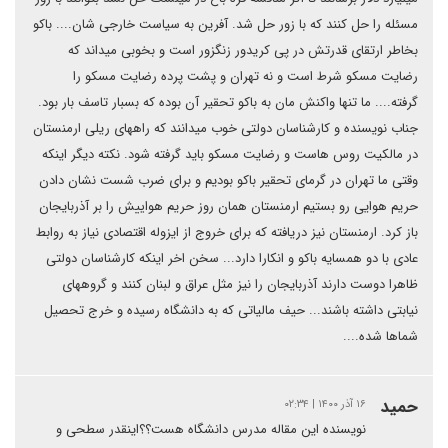
مسئله را حل کنند که با زور حل شد. آفرین به سیاست خارجی شان.... باکو
بخاطر ارتقای قدرتش در پی کریدور زنگزور است و بخوبی میداند که
رضایت مسکو شرط است و نه تهران و پشت پرده رضایت مسکو را
گرفته.... ما تنها واکنش مان به باکو تحقیر آن بوده که بسبار تاسف بار بود.
جناب نویسنده و کارشناسان دولتی خوب میدانند که راههای ریلی ارمنستان
در مالکیت روس هاست و رضایت مسکو باید گرفته شود. نکته دیگر اینکه
وقتی ما تهران در گرمای تحقیر باکو بودیم و برای ضرب شست نشان دادن
حریم هوایی رو بستیم ارمنستان همان روز حریم هواییش را بر آذربایجان
باز کرد. ارمنستان نیز دریافته که برای خروج از ایزوله اقتصادی نیاز به روابط
عادی با دو همسایه باکو و انکارا دارد... سخن اخر اینکه کارشناسان دولتی
ظاهرا دوست دارند آذربایجان را نیز مثل عراق و لبنان کنند و گروههای
نیابتی داشته باشند... حیف مالیاتی که به دانشگاه رسیده و خرج تحصیل
شماها شده....
حمید
۱۶ آذر ۱۴۰۰ | ۰۲:۳۴
نویسنده این مقاله مدرس دانشگاه هست؟؟اینقدر سطحی و