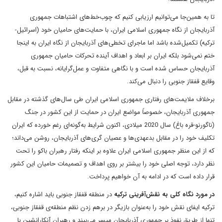
تا به همین‌جا می‌توانیم ارزیابی کنیم که چوب‌خط‌های اشتباهات جمهوری
آذربایجان از نگاه جمهوری اسلامی ایران، با حمایت‌های حامیان خود (اسرائیل-
ترکیه) تکمیل‌شده باشد اما ماجرای تخطی‌های آذربایجان از نگاه ایران به اینجا
ختم نمی‌شود بلکه ایران بر ابعاد و اهداف آینده‌ تحرکات حامیان جمهوری
آذربایجان حساس شده است و با نگاهی متفاوت و عمل‌گرایانه، نسبت به قبل،
وقایع قفقاز جنوبی را دنبال می‌کند.
برخلاف ملایمت‌های رفتاری جمهوری اسلامی ایران طی سال‌های گذشته در مقابل
جمهوری آذربایجان، خصوصاً مواضع ایران در حمایت از این کشور در جنگ
(ناگورنو-قره باغ) سال 2020 میلادی، اکنون شرایط به‌گونه‌ای رغم خورده که ایران
تکلیف خود را در مقابل بدعهدی‌ها و عصیان گری‌های آذربایجان، روشن می‌داند؛
که از این منظر جمهوری اسلامی ایران علاوه بر اینکه رفتار رهبران باکو را تحت
نظر دارد، توجه اصلی خود را بیشتر بر روی اهداف و تصمیمات حامیان این کشور
قرار داده است که در ادامه به آن خواهیم پرداخت.
در مورد نگاه کلی به نقش‌آفرینی ترکیه
در منطقه قفقاز جنوبی باید اشاره کنیم،
ترکیه ایفای نقش خود را به‌عنوان بازیگر در برهم زدن نظم منطقه‌ی قفقاز جنوبی،
تنها از طریق نفوذ بر جمهوری آذربایجان میسر می‌بیند و رهبران آنکارانشین با