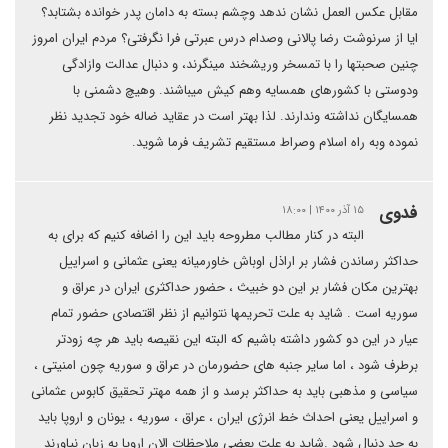
مقابل عکس العمل نشان ندهد وچشم بسته به دامان پدر خوانده بشتابد؟
ایا از سرنوشت رضا پالانی وصدام درس عبرتی فرا نگرفتی؟ مردم ایران امروز
چنین صحبتها را با تمسخر وریشخند مینگرند، و دنبال عدالت وازادگی
ودوستی با کشورهای همسایه وهم کیش میباشند. وهیچ دشمنی با
همسایگان نداشته وندارند. لذا بهتر است در عقاید ضاله خود تجدید نظر
نموده وبه راه اسلام وصراط مستقیم تشریف فرما شوید.
فدوی
۱۵ آذر ۱۴۰۰ | ۱۸:۰۰
البته در کنار مطالب مطروحه باید این را اضافه کنیم که برای به
حداکثر رساندن فشار بر اراذل اوباش خاورمیانه یعنی عثمانی و اسراییل
بهترین مکان فشار بر این دو خبیث ، حضور حداکثری ایران در عراق و
سوریه است . شاید به علت تحریمها نتوانیم از نظر اقتصادی حضور تمام
عیار در این دو کشور داشته باشیم که البته این نقیصه باید هر چه زودتر
برطرف شود ، اما سایر جنبه های حضورمان در عراق و سوریه چون امنیتی ،
سیاسی و مذهبی باید به حداکثر برسد و از همه مهتر تحقیق کابوس عثمانی
و اسراییل یعنی احداث خط انرژی ایران ، عراق ، سوریه ، یونان و اروپا باید
به جد دنبال شود .شاید به علت بعضی ملاحظات الان اروپا به زبان نیاورند