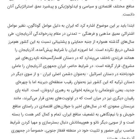
منافع مختلف اقتصادی و سیاسی و ایدئولوژیکی و پیشبرد عمق استراتژیکی آنان
دانست.
ابتدا باید بر این موضوع اشاره کرد که ایران به دلیل عوامل گوناگون، نظیر عوامل
اشتراکی عمیق مذهبی و فرهنگی – تمدنی در مقام پدرخواندگی آذربایجان، طی
سال‌های گذشته همواره از جنبه‌ حمایتی و پشتیبانی نسبت به این کشور هم‌مرز
شمالی دریغ نکرده است. اما امروزه ایران با شرایط پیش‌آمده، آذربایجان را
همانند فرزندی ناخلف می‌پندارد که در دستان افسارگسیخته‌ ناپدری‌های غیر
مشروع، قرار گرفته است. در شرایط حاضر، ایران جمهوری آذربایجان را عاملی
خودباخته در دستان اسرائیل - به‌عنوان دشمن اصلی ایران - و از سوی دیگر در
دستان ترکیه که این کشور نیز به‌عنوان رقیب منطقه‌ای دیرینه اما با چهره‌ای
جدید، یعنی نئوعثمانی با بن‌مایه‌ اِخوانی به رهبری اردوغان، است. البته پای
رقیبان دیگری نیز در میان است که در اولویت‌های بعدی قرار می‌گیرند، مانند
عربستان سعودی که در سال‌های اخیر با جولان‌های اقتصادی در راستای منافع
خویش و با نیم‌نگاهی به تضعیف منافع ایران، تمام و کمال کمر همت را بسته
است و از سویی دیگر ناتو و هم‌پیمانانش دنبال بسترسازی و مهیا کردن شرایط
مناسب برای حضور و تثبیت خود در منطقه‌ قفقاز جنوبی، خصوصاً در جمهوری
آذربایجان هستند.