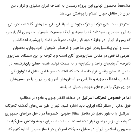
مشخصاً محصول نهایی این پروژه رسیدن به اهداف ایران ستیزی و قرار دادن
ایران در مقابل جهان اسلام را پوشش می‌دهد.
استراتژیست های ترکیه و ترک پژوهان اسرائیلی طی سال‌های گذشته به‌درستی
به این موضوع رسیده‌اند که با توجه بر اینکه جمعیت شیعیان جمهوری آذربایجان
که پس از ایران در جایگاه دوم قرار دارند، عمیقاً در تضاد با پیشبرد اهدافشان
است و این پتانسیل‌های قوی مذهبی و فرهنگی شیعیان آذربایجان، به‌عنوان
اهرمی تدافعی در مقابل سناریوهای آنان است و با توجه بر این مسئله، سناریوی
نافرجام آذربایجان واحد و یکپارچه را به سمت تولید شیعه‌ جعلی پان‌ترکیسم در
مقابل شیعیان واقعی قرار داده است؛ که البته همسو با این تقابل ایدئولوژیکی
مذهبی، اهداف تجزیه و ناآرامی در استان‌های آذری‌زبان ایران را در مسیرهای
موازی دیگر با طرح‌های خویش دنبال می‌کنند.
اما در خصوص تحرکات اسرائیل
در منطقه قفقاز جنوبی، علاوه بر مطالب
فوق‌الذکر، از منظر نگاه ایران، باید اشاره کنیم، تهران طی سال‌های گذشته تحرکات
اسرائیل را به‌طور دقیق در مناطق قفقاز جنوبی، خصوصاً در داخل مرزهای جمهوری
آذربایجان، زیر ذره‌بین قرار داده است؛ اما باید به میزان درجه‌ واکنش عمل‌گرایانه
جمهوری اسلامی ایران در مقابل تحرکات اسرائیل در قفقاز جنوبی اشاره کنیم که