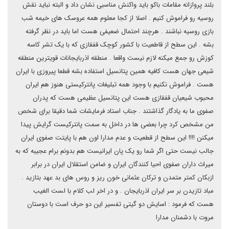
بلند پروازانه مقامات باکو باید واکنش مناسبی نشان داد و البته نباید نقش
روسیه رو فراموش کنیم . اصلا از کجا معلوم همه عروسک های خیمه شب
بازی روسیه نباشند . هرچند احتمال ضعیفی هست اما باید در نظر گرفته
بشه . این سطح از قاطعیت با کشور کوچک قفقازی که با یک تشر کاسه
کوزش رو جمع میکنه لازم نیست واقعا . منطقه اذربایجانات قویترین منطقه
شیعی جهان هست کافیه همین پتانسیل استفاده بشه قطعا پیروزی با ایران
هست . فراموش نکنیم با وجود همه تبلیغات پانترکیستی هنوز هم ایران
محبوب شیعیان قفقازی هست این پتانسیل عظیمی هست که پدران
صفوی ما به یادگار گذاشتند . جناب استاد فرمایشات شما دقیقا برای شخص
من مشخص کرد چرا بعضی ها در داخل به سمت پانترکیست گرایش پیدا
میکنن !!!! این سطح از قطعیت و عدم مدارا اون هم با پایتت صفوی ایران
جالب نیست حتی اگر شما رو یک پان ایرانیست هم بدونم برام عجیبه که به
میراث داران صفوی احیا کنندگان ایران و ضامن استقلال ایران در برابر
ازبکان کمتر متمدن و ترکان عثمانی خون ریز و روس های بد عهد بتازید .
مباد تازیدن بر سر ایران اذربایجان . و در اخر لب کلام با لست الغیب
هست که فرمود : اسایش دو گیتی تفسیر این دو حرف است با دوستان
مروت با دشمنان مدارا