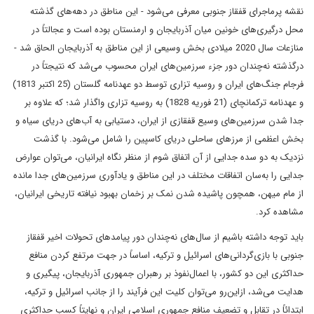
نقشه‌ پرماجرای قفقاز جنوبی معرفی می‌شود - این مناطق در دهه‌های گذشته
محل درگیری‌های خونین میان آذربایجان و ارمنستان بوده است و عجالتاً در
منازعات سال 2020 میلادی بخش وسیعی از این مناطق به آذربایجان الحاق شد -
درگذشته‌ نه‌چندان دور جزء سرزمین‌های ایران محسوب می‌شد که نتیجتاً در
فرجام جنگ‌های ایران و روسیه تزاری توسط دو عهدنامه گلستان (25 اکتبر 1813)
و عهدنامه ترکمانچای (21 فوریه 1828) به روسیه تزاری واگذار شد؛ که علاوه بر
جدا شدن سرزمین‌های وسیع قفقازی از ایران، دستیابی به آب‌های دریای سیاه و
بخش اعظمی از مرزهای ساحلی دریای کاسپین را شامل می‌شود. با گذشت
نزدیک به دو سده جدایی از آن اتفاق شوم از منظر نگاه ایرانیان، می‌توان عوارض
جدایی را به‌سان اتفاقات مختلف در این مناطق و یادآوری سرزمین‌های جدا مانده
از مام میهن، همچون پاشیده شدن نمک بر زخمان بهبود نیافته تاریخی ایرانیان،
مشاهده کرد.
باید توجه داشته باشیم از سال‌های نه‌چندان دور پیامدهای تحولات اخیر قفقاز
جنوبی با بازی‌گردانی‌های اسرائیل و ترکیه، اساساً در جهت مرتفع کردن منافع
حداکثری این دو کشور، با اعمال‌نفوذ بر رهبران جمهوری آذربایجان، پیگیری و
هدایت می‌شد، ازاین‌رو می‌توان کلیت این فرآیند را از جانب اسرائیل و ترکیه،
ابتدائاً در تقابل و تضعیف منافع جمهوری اسلامی ایران و نهایتاً کسب حداکثری