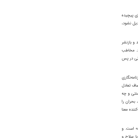
ای پیچیده
یل نشود،
 و بازنشر
د. مخاطب
اتی در پس
امه‌نگاری
صاف تعادل
سنتی و چه
 بحران را
ننده معنا
ه» است. و
با سلاح و