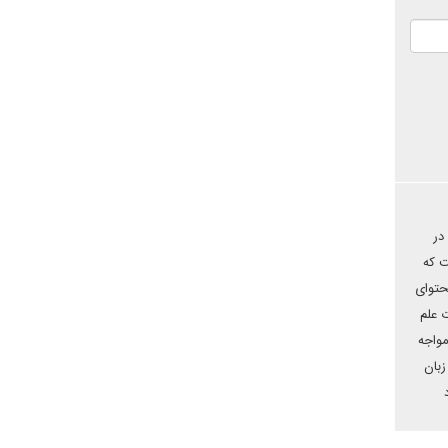
در
ت که
حتوای
 علم
مواجه
زبان