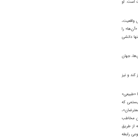
ت است. او
 واقعیت،
آن‌ها» را
ها دانشی
‌ها، جهان
کند و نیز
ا «طبیعی»
سیستمی که
عترضان»،
هن مخاطب
 از طریق
وعی رابطه