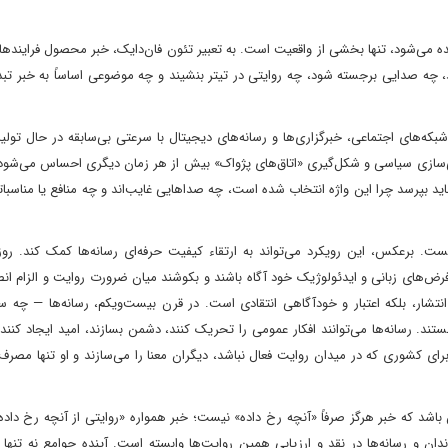
دیده می‌شود، تنها بخشی از واقعیت است. به تعبیر تئون فان‌دایک، خبر محصول فراینده
 چه صدایی برجسته شود، چه روایتی در تیتر بنشیند و چه موضوعی اساساً به خبر تبد
ه‌های اجتماعی، خبرگزاری‌ها و رسانه‌های دیجیتال با سرعتی بی‌سابقه در حال تولید
بی‌سازی سیاسی و شکل‌گیری «اتاق‌های پژواک» بیش از هر زمان دیگری احساس می‌شو
ند؛ باید بپرسد چرا این واژه انتخاب شده است، چه صداهایی غایب‌اند و چه منافع یا مناسب
یست. برعکس، این رویکرد می‌تواند به ارتقاء کیفیت حرفه‌ای رسانه‌ها کمک کند. روزن
رض‌های زبانی و ایدئولوژیک خود آگاه باشند و بکوشند میان ضرورت روایت و الزام ان
انتشار، بلکه اعتبار و خودآگاهی انتقادی است. در قرن بیست‌ویکم، رسانه‌ها — چه 
. رسانه‌ها می‌توانند افکار عمومی را تحریک کنند، دشمن بسازند، امید ایجاد کنند،
 کشوری که در میدان روایت فعال نباشد، دیگران معنا را می‌سازند و او تنها مصرف‌ک
 باشد که خبر هرگز صرفاً «آنچه رخ داده» نیست؛ خبر همواره «روایتی از آنچه رخ داد
ن و رسانه‌ها در نقد و ارزیابی همین روایت‌ها وابسته است. آینده جوامع نه تنها 