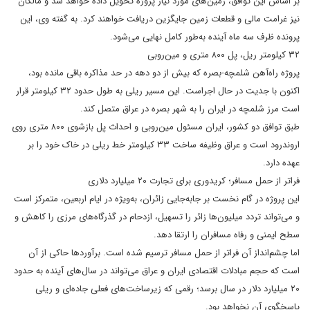
بر اساس این توافق، زمین‌های مورد نیاز پروژه تحویل داده خواهد شد و مالکان
نیز غرامت مالی و قطعات زمین جایگزین دریافت خواهند کرد. به گفته وی، این
پرونده ظرف سه ماه آینده به‌طور کامل نهایی می‌شود.
۳۲ کیلومتر ریل، پل ۸۰۰ متری و مین‌روبی
پروژه راه‌آهن شلمچه-بصره که بیش از دو دهه در حد مذاکره باقی مانده بود،
اکنون با جدیت در حال اجراست. این مسیر ریلی به طول حدود ۳۲ کیلومتر قرار
است مرز شلمچه در ایران را به شهر بصره در عراق متصل کند.
طبق توافق دو کشور، ایران مسئول مین‌روبی و احداث پل بازشوی ۸۰۰ متری روی
اروندرود است و عراق وظیفه ساخت ۳۳ کیلومتر خط ریلی در خاک خود را بر
عهده دارد.
فراتر از حمل مسافر؛ کریدوری برای تجارت ۲۰ میلیارد دلاری
این پروژه در گام نخست بر جابه‌جایی زائران، به‌ویژه در ایام اربعین، متمرکز است
و می‌تواند تردد میلیون‌ها زائر را تسهیل، ازدحام در گذرگاه‌های مرزی را کاهش و
سطح ایمنی و رفاه مسافران را ارتقا دهد.
اما چشم‌انداز آن فراتر از حمل مسافر ترسیم شده است. برآوردها حاکی از آن
است که حجم مبادلات اقتصادی ایران و عراق می‌تواند در سال‌های آینده به حدود
۲۰ میلیارد دلار در سال برسد؛ رقمی که زیرساخت‌های فعلی جاده‌ای و ریلی
پاسخگوی آن نخواهد بود.