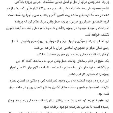
وزارت حمل‌ونقل عراق از حل و فصل نهایی مشکلات اجرایی پروژه راه‌آهن
شلمچه-بصره طی سه ماه آینده خبر داد. این مسیر ۳۲ کیلومتری که بیش از دو
دهه در حد مذاکره باقی مانده بود، اکنون گامی بلند به سوی اجرا برداشته است.
گروه اقتصادی خبرگزاری فارس؛ وزارت حمل‌ونقل عراق اعلام کرد که پرونده
تعارضات و موانع موجود در پروژه راه‌آهن شلمچه-بصره طی سه ماه آینده تعیین
تکلیف خواهد شد.
این اقدام، زمینه ازسرگیری اجرای یکی از مهم‌ترین پروژه‌های راهبردی اتصال
ریلی میان عراق و جمهوری اسلامی ایران را فراهم می‌کند.
توافق با مقامات محلی بصره برای جبران خسارت مالکان
یک منبع در دفتر رسانه‌ای وزارت حمل‌ونقل عراق به رسانه‌ها گفت که این
وزارتخانه به نهادهای ذی‌ربط دستور داده است اقدامات لازم برای تکمیل اجرای
پروژه را در دستور کار قرار دهند.
این پروژه در دوره گذشته به دلیل وجود تعارضات فنی و ملکی در استان بصره
متوقف شده بود و همین مسئله مانع تکمیل بخش اتصال ریلی در خاک عراق
شده بود.
این منبع تصریح کرد که وزارت حمل‌ونقل عراق با مقامات محلی بصره به توافق
رسیده است تا تمامی تعارضات موجود برطرف شود.