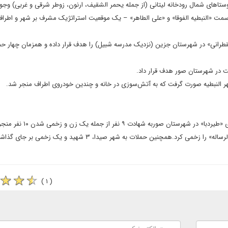
تاهای شمال رودخانه لیتانی (از جمله یحمر الشقیف، ارنون، زوطر شرقی و غربی) وجود
مت «النبطیه الفوقا» و «علی الطاهر» – یک موقعیت استراتژیک مشرف بر شهر و اطرا
القطرانی» در شهرستان جزین (نزدیک مدرسه شبیل) را هدف قرار داده و همزمان چهار حم
شت در شهرستان صور هدف قرار داد.
 شهر النبطیه صورت گرفت که به آتش‌سوزی در خانه و چندین خودروی اطراف منجر شد.
وزارت بهداشت لبنان پیش‌تر اعلام کرد که حملات اسرائیل به روستای «طیردبا» در شهرستان صور
د.همچنین حملات به شهر صیدا، ۳ شهید و یک زخمی بر جای گذاشت.
( ۱ )