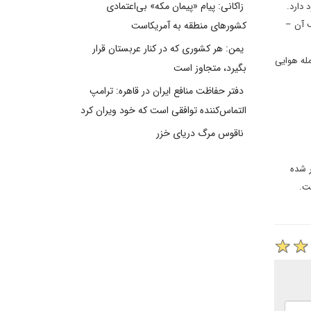
زاکانی: پیام «پیمان مکه» بی‌اعتمادی
 دارد.
ف آن –
کشورهای منطقه به آمریکاست
یمن: هر کشوری که در کنار عربستان قرار
له هوایی
بگیرد، متجاوز است
دفتر حفاظت منافع ایران در قاهره: ترامپ
التماس‌کننده توافقی است که خود ویران کرد
ناقوس مرگ دریای خزر
به شهادت ۹ نفر از جمله یک زن و زخمی شدن ۱۰ نفر منجر شده