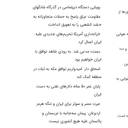
پویایی دستگاه دیپلماسی در گذرگاه شانگهای
ها از
مقاومت عراق پاسخ به حملات متجاوزانه به
حشد الشعبی را به تعویق انداخت
خزانه‌داری آمریکا تحریم‌های جدیدی علیه
‌های اطراف، به ویژه روستای مجدل زون و روستاهای مجاور آن متمرکز شده و بیش از ۱۲ حمله هوایی
ایران اعمال کرد
مجدل زون در حومه شهر صور در جنوب لبنان و از روستاهای مرزی است که دره‌های آن با خاک فلسطین هم مرز است. تقریباً ۵۰۰ متر از سطح دریا ارتفاع و ۱۰۰
بسنت مدعی شد: به زودی شاهد توافق با
ایران خواهیم بود
ین
اسحاق دار: امیدواریم توافق مکه به ثبات در
منطقه کمک کند
ایی به
پایان عمر ۵۰ ساله دلارهای نفتی به دست
ایران
عبرت مصر و سوئز برای ایران و تنگه هرمز
اردوغان: پیمان سه‌جانبه با عربستان و
ه است.
پاکستان علیه هیچ کشوری نیست