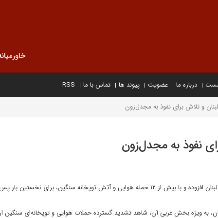
خاورمیانه
خست
درباره ما
عضویت
پیوند ها
تماس با ما
RSS
بنان و تلاش برای نفوذ به مجدل‌زون
ای نفوذ به مجدل‌زون
رژیم صهیونیستی طی دو روز اخیر بر شدت حملات خود علیه جنوب لبنان افزوده و با بیش از ۱۲ حمله هوایی و آتش توپخانه سنگین، برای نخستین بار 
لبنان، به ویژه بخش غربی آن، شاهد تشدید گسترده حملات هوایی و توپخانه‌ای سنگین 