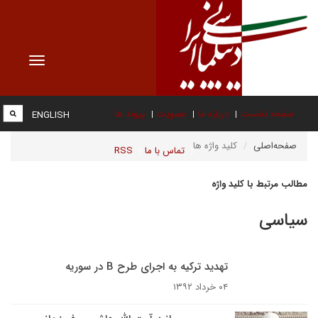
Toggle
vigation
صفحه نخست
درباره ما
عضویت
پیوند ها
ENGLISH
صفحه‌اصلی
کلید واژه ها
تماس با ما
RSS
مطالب مرتبط با کلید واژه
سیاسی
تهدید ترکیه به اجرای طرح B در سوریه
۰۴ خرداد ۱۳۹۲