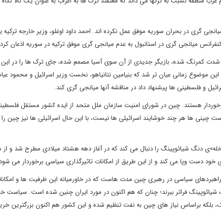
عرب منطقه نسبت به ترکها می داند که معتقند ترک ها به اعراب به عنوان یک کالا نگاه 
میانجی گری در بحران سوریه موفق عمل نکرده اند. احمد داود اوغلو، وزیر خارجه ترکیه ی
فرانس میانجی گری در استانبول به عدم میانجی گری موفق ترکیه در سوریه اذعان کرد.
ه شدت کمرنگ شده، بازیگر جدیدی از آن سوی آسیا مصمم شده، جای ترک ها را در این 
ین موضوع زمانی عیان تر شد که بنیامین نتانیاهو، نخست وزیر اسرائیل و محمود عب
یل و فلسطینی ها پیشنهاد داد در مناقشه آنها میانجی گری کند.
برخوردار هستند. چین در شورای امنیت سازمان ملل متحد از ایده کشور مستقل فلسطی
است چینی ها هر چند خوشایند اسرائیلی ها نیست، با این حال اسرائیلی ها نیز چین ر
ه»ی دنگ شیائوپینگ را دنبال می کند که در آغاز دهه هشتاد میلادی مطرح شد و از 
ی خود دست وپا می کند و از این طریق از امکانات تاثیرگذاری سیاسی برخوردار می شود
حان راهبردهای سیاسی در رهبری چین مدت هاست که در خاورمیانه این ظرفیت ها و امکانا
شیائوپینگ فراتر ببرند؛ چنان که هم اکنون در مورد ایران چنین شده است. سیاست خ
، بلکه براساس نیاز های چین به نفت تنظیم شده و این کشور هم اکنون بزرگترین خری