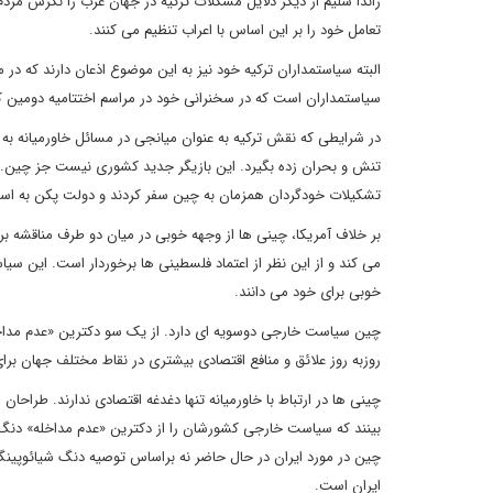
راندا سلیم از دیگر دلایل مشکلات ترکیه در جهان عرب را نگرش مردم 
تعامل خود را بر این اساس با اعراب تنظیم می کنند.
البته سیاستمداران ترکیه خود نیز به این موضوع اذعان دارند که در 
سیاستمداران است که در سخنرانی خود در مراسم اختتامیه دومین کن
در شرایطی که نقش ترکیه به عنوان میانجی در مسائل خاورمیانه ب
تنش و بحران زده بگیرد. این بازیگر جدید کشوری نیست جز چین. ا
تشکیلات خودگردان همزمان به چین سفر کردند و دولت پکن به اسرائ
بر خلاف آمریکا، چینی ها از وجهه خوبی در میان دو طرف مناقشه 
می کند و از این نظر از اعتماد فلسطینی ها برخوردار است. این سی
خوبی برای خود می دانند.
چین سیاست خارجی دوسویه ای دارد. از یک سو دکترین «عدم مداخل
روزبه روز علائق و منافع اقتصادی بیشتری در نقاط مختلف جهان برا
چینی ها در ارتباط با خاورمیانه تنها دغدغه اقتصادی ندارند. طرا
بینند که سیاست خارجی کشورشان را از دکترین «عدم مداخله» دنگ 
چین در مورد ایران در حال حاضر نه براساس توصیه دنگ شیائوپینگ
ایران است.