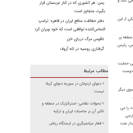
می کنند و
یمن: هر کشوری که در کنار عربستان قرار
بگیرد، متجاوز است
کی از این
دفتر حفاظت منافع ایران در قاهره: ترامپ
التماس‌کننده توافقی است که خود ویران کرد
منطقه پر
ناقوس مرگ دریای خزر
اس، رئیس
گرفتاری روسیه در تله آزوف
نی حمایت
مطالب مرتبط
ا دوست
دعوای اردوغان در سوریه دعوای کربلا
سوی دیگر
نیست
.
تحولات نظامی- استراتژیک در منطقه و
ت را می
تاثیر آن بر مناسبات ایران و ترکیه
ارجی
دار نفت
قطار میانجیگری در ایستگاه ریاض