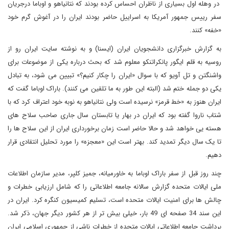
در وهله اول بسیاری از ناظران احساس کرده بودند که نتانیاهو و اوباما درجریان
سفر رییس جمهور آمریکا به اسراییل حاضر بودند ایران را در آغوش گرم خود
«خفه» کنند.
به گزارش خبرگزاری دانشجویان ایران (ایسنا) و به نوشته سایت ایران رو از
روسیه به قلم ایگور پانکراتنکو معلوم شد که بحث درباره یکی از موضوعات برای
واشنگتن و تل آویو که با سوال «ایران را چکار کنیم؟» تبیین می شود، به تبادل
یکی دو جمله ختم شد (البته این طور به ما تلقین می کنند). باراک اوباما گفت که
ایران هنوز به «خط قرمز» نرسیده است ولی نتانیاهو به نوبه خود اعتراف کرد که با
شتاب ناروا گفته بود که ایران در بهار یا تابستان سال جاری صاحب سلاح های
هسته یی خواهد شد و حالا حاضر است زمان برخورداری ایران از این سلاح ها را
تا یک سال دیگر تمدید کند. بهتر است این «معجزه» را مورد تحلیل انتقادی قرار
دهیم.
چند روز قبل از سفر باراک اوباما به خاورمیانه، جمیز کلپر، مدیر سازمان اطلاعات
ملی ایالات متحده گزارش سالانه جامعه اطلاعاتی را که شامل ارزیابی خطرات و
چالش ها برای امنیت ایالات متحده است، تسلیم کمیسیون کنگره کرد. ایران در
این سند 34 صفحه ای 49 بار، خیلی بیش تر از هر کشور دیگر جهان، ذکر شد.
برداشت جامعه اطلاعاتی ایالات متحده از خطرات ناشی از جمهوری اسلامی ایران