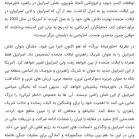
توافقات کمپ دیوید و فروپاشی اتحاد شوروی، نقش اسراییل در راهبرد خاورمیانه
یی ایالات متحده رو به تنزل گذاشت. بعد از آن که اسراییل و لابی اسراییلی در
ایالات متحده نهایت تلاش های خود را به عمل آوردند تا آمریکا در سال 2003 به
عراق تجاوز کند، تحلیلگران آمریکایی به تدریج به بیان این اندیشه پرداختند که
«وقتی چنین متحدی هست، احتیاجی به دشمنان دیگر نیست».
در نظریه «خاورمیانه بزرگ» که هم اکنون اجرا می شود، مشکل بتوان نقش
اسراییل را به عنوان شریک راهبردی ایالات متحده تشخیص داد. اسراییل فقط
همراه با ایالات متحده از بین خواهد رفت ولی اسراییل تغییر خواهد کرد. آمریکا
از این اسراییل جدید به عنوان نه شریک راهبردی و عروسک باز اساسی منطقه یی
بلکه به عنوان جزیره دموکراسی غربی، جامعه غربی، ارزش های غربی و «تکه قلب
آمریکا در خاورمیانه» پشتیبانی خواهد کرد. بدیهی است که نخبگان سیاسی
اسراییل از این نقش راضی نیستند. آن ها به خصوص «خطر ایرانی» را بزرگ
نمایی می کنند تا اهمیت خود را برای واشنگتن به اثبات رسانده و حالت شریک
راهردی را حفظ کنند. نتانیاهو و محافلی که او را مبین منافع خود کردند،
همدستی کاخ سفید در مقابله با ایران را ضمانت ادامه شراکت و تزریقات مالی در
دولت اسراییل و واگذاری «ضمانت های امنیت» به رژیم فعلی تل آویو می داند.
ولی در این جا هم بین بیانات جنگجویانه و آمادگی برای عملیات جنگی فاصله