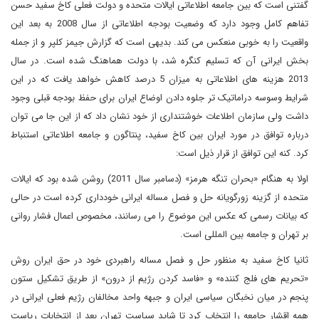
گفتنی است که بین جامعه اطلاعاتی ایالات متحده و دولت فعلی کاخ سفید حسن
تفاهم کامل وجود دارد که وضعیت بودجه اطلاعاتی از سال 2008 به بعد این
واقعیت را به خوبی منعکس می کند. بدیهی است که گزارش جیمز کلپر و از جمله
بخش ایرانی آن که تسلیم کنگره شد، با دولت هماهنگ شده است. در سال
2013 هزینه های اطلاعاتی به میزان 5 درصد کاهش خواهد یافت که در این
شرایط وسوسه دراماتیک تر جلوه دادن اوضاع ایران برای حفظ بودجه قبلی وجود
داشت ولی سازمان اطلاعات خوشتنداری از خود نشان داد که از این جا می توان
درباره توافق در مورد ایران بین کاخ سفید، پنتاگون و جامعه اطلاعاتی استنباط
کرد. کنه این توافق از قرار ذیل است:
اولا به هنگام «بحران تنگه هرمز» (دسامبر سال 2011) روشن شده بود که ایالات
متحده از گزینه زورگویانه حل و فصل مساله ایرانی خودداری کرده است در حالی
که بیانات رسمی که عکس این موضوع را می رسانند، مخصوص اعمال فشار روانی
بر تهران و جامعه بین المللی است.
ثانیا کاخ سفید به منظور حل و فصل مساله راهبردی خود در حق ایران روش
«تحریم های فلج کننده» و «فاسد کردن رژیم از درون» از طریق تشکیل ستون
پنجم در میان نخبگان سیاسی ایران و جبهه واحد مخالفان رژیم فعلی ایرانی در
همه اقشار جامعه را انتخاب کرد تا شاید سیاست تهران بعد از انتخابات ریاست