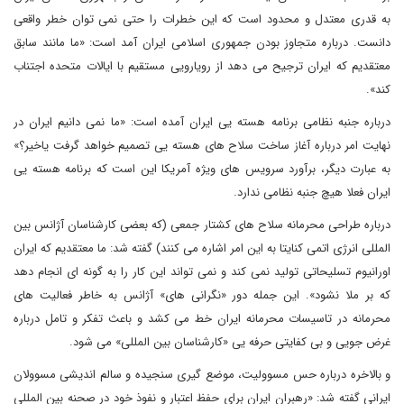
به قدری معتدل و محدود است که این خطرات را حتی نمی توان خطر واقعی
دانست. درباره متجاوز بودن جمهوری اسلامی ایران آمد است: «ما مانند سابق
معتقدیم که ایران ترجیح می دهد از رویارویی مستقیم با ایالات متحده اجتناب
کند».
درباره جنبه نظامی برنامه هسته یی ایران آمده است: «ما نمی دانیم ایران در
نهایت امر درباره آغاز ساخت سلاح های هسته یی تصمیم خواهد گرفت یاخیر؟»
به عبارت دیگر، برآورد سرویس های ویژه آمریکا این است که برنامه هسته یی
ایران فعلا هیچ جنبه نظامی ندارد.
درباره طراحی محرمانه سلاح های کشتار جمعی (که بعضی کارشناسان آژانس بین
المللی انرژی اتمی کنایتا به این امر اشاره می کنند) گفته شد: ما معتقدیم که ایران
اورانیوم تسلیحاتی تولید نمی کند و نمی تواند این کار را به گونه ای انجام دهد
که بر ملا نشود». این جمله دور «نگرانی های» آژانس به خاطر فعالیت های
محرمانه در تاسیسات محرمانه ایران خط می کشد و باعث تفکر و تامل درباره
غرض جویی و بی کفایتی حرفه یی «کارشناسان بین المللی» می شود.
و بالاخره درباره حس مسوولیت، موضع گیری سنجیده و سالم اندیشی مسوولان
ایرانی گفته شد: «رهبران ایران برای حفظ اعتبار و نفوذ خود در صحنه بین المللی