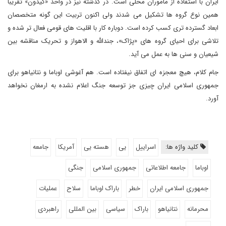
ایران با استفاده از ماموران محلی است. در گذشته نیز در واحد «کیدون» تقریبا
همین نوع گروه ها تشکیل می شدند ولی اکنون تربیت این گونه متخصصان
ابعاد گسترده تری کسب کرده است. دوباره کار با اقلیت های قومی فعال تر شده و
تلاشی برای احیای گروه های «پژاک»، جندالله و الاهواز و تحریک مناقشه بین
شیعیان و سنی ها به عمل می آید.
جام کلام، هیچ معجزه ای اتفاق نیفتاده است. هم آغوشی اوباما و نتانیاهو برای
جمهوری اسلامی ایران چیزی جز توسعه جنگ اعلام نشده به ارمغان نخواهد
آورد.
کلید واژه ها:
اسراییل
یی
هسته یی
آمریکا
جامعه
اوباما
جامعه اطلاعاتی
جمهوری اسلامی
جنگی
جمهوری اسلامی ایران
خطر
باراک اوباما
سلاح
عملیات
محرمانه
نتانیاهو
باراک
سیاسی
بین المللی
راهبردی