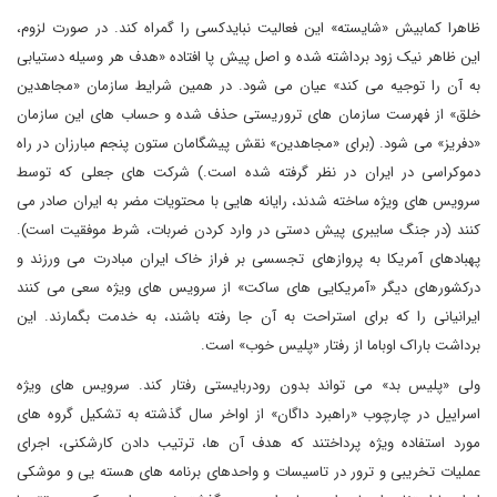
ظاهرا کمابیش «شایسته» این فعالیت نبایدکسی را گمراه کند. در صورت لزوم،
این ظاهر نیک زود برداشته شده و اصل پیش پا افتاده «هدف هر وسیله دستیابی
به آن را توجیه می کند» عیان می شود. در همین شرایط سازمان «مجاهدین
خلق» از فهرست سازمان های تروریستی حذف شده و حساب های این سازمان
«دفریز» می شود. (برای «مجاهدین» نقش پیشگامان ستون پنجم مبارزان در راه
دموکراسی در ایران در نظر گرفته شده است.) شرکت های جعلی که توسط
سرویس های ویژه ساخته شدند، رایانه هایی با محتویات مضر به ایران صادر می
کنند (در جنگ سایبری پیش دستی در وارد کردن ضربات، شرط موفقیت است).
پهبادهای آمریکا به پروازهای تجسسی بر فراز خاک ایران مبادرت می ورزند و
درکشورهای دیگر «آمریکایی های ساکت» از سرویس های ویژه سعی می کنند
ایرانیانی را که برای استراحت به آن جا رفته باشند، به خدمت بگمارند. این
برداشت باراک اوباما از رفتار «پلیس خوب» است.
ولی «پلیس بد» می تواند بدون رودربایستی رفتار کند. سرویس های ویژه
اسراییل در چارچوب «راهبرد داگان» از اواخر سال گذشته به تشکیل گروه های
مورد استفاده ویژه پرداختند که هدف آن ها، ترتیب دادن کارشکنی، اجرای
عملیات تخریبی و ترور در تاسیسات و واحدهای برنامه های هسته یی و موشکی