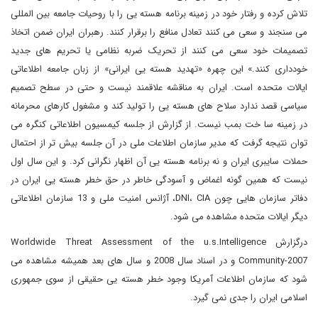
تلاش کرده و رفتار خود در زمینه برنامه هسته یی را با روحیات جامعه بین المللی
می سنجند و سعی می کنند تعادل منافع را برقرار کنند. رهبران ایران ضمن اتخاذ
تصمیمات خود سعی می کنند از تحریک ضربه نظامی یا تحریم های جدید
خودداری کنند.» این چهره «تهدید هسته یی ایرانی» از زبان جامعه اطلاعاتی
ایالات متحده است. ایران به مناقشه علاقمند نیست و حتی در سطح تصمیم
سیاسی قصد ندارد سلاح های هسته یی را تولید کند و مشغول کارهای محرمانه
در زمینه سا خت بمب نیست. از گزارش از جلسه کیمسیون اطلاعاتی کنگره می
توان نتیجه گرفت که مدیر سازمان اطلاعات ملی در آن جلسه بیش تر از احتمال
حملات سایبری ایران و نه برنامه هسته یی آن اظهار نگرانی کرد. و این سال اول
نیست که همین گونه اغماض و آسودگی خاطر در حق خطر هسته یی ایران در
دفاتر سازمان هایی چون DNI، CIA، آژانس امنیت ملی و 13 سازمان اطلاعاتی
دیگر ایالات متحده مشاهده می شود.
درگزارش Worldwide Threat Assessment of the u.s.Intelligence
Community-2007 و در اسناد سال 2008 و سال های بعد همیشه مشاهده می
شود که سازمان اطلاعات آمریکا وجود خطر هسته یی حقیقی از سوی جمهوری
اسلامی ایران را جدی نمی گیرد.