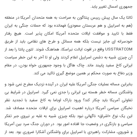
جمهوری امسال تغییر یابد.
ثالثا یک سال پیش رییس پنتاگون به صراحت به همه متحدان آمریکا در منطقه
(هم به اسراییل و هم عربستان سعودی) فهمانده بود که حملات جنگی به ایران
فقط با تایید و موافقت ایالات متحده آمریکا امکان پذیر است. هیچ رفتار
خودسرانه ای جایز نیست بلکه همه مسائل و طرح های نظامی باید از طریق
USSTRATCOM واقع در افوت ایالت نبراسکا، هماهنگ شوند. لئون پانتا را بعد از
آن چیزی شبیه به دشمن اسراییل اعلام کردند ولی او تا آخر به این خطر سیاست
ایرانی کاخ سفید پایبند ماند. چاک هاگل با وجود جمهوری خواه بودن، در مقام
وزیر دفاع به صورت محکم بر همین موضع گیری تاکید می کند.
بنابراین مساله عملیات جنگی آمریکا علیه ایران در آینده نزدیک مطرح نمی شود و
واشنگتن مساله خطر هسته یی ایرانی را جدی نمی گیرد. اسراییل در شرایط بی
تفاوتی آمریکا باید چکار کند؟ ورود باراک اوباما به کاخ سفید با تجدید نظر
نخبگان سیاسی آمریکا درباره اهمیت اسراییل برای ایالات متحده مصادف شد.
این یک نوع «اشراق» ناگهانی نبود بلکه چیزی شبیه به غلبه بر نیروی جبر تفکر
سیاسی و بازنگری در وضعیت جا افتاده امور بود. در دوران جنگ سرد بین آمریکا
و شوروی، مشارکت راهبردی با اسراییل برای واشنگتن آشکارا ضروری بود. بعد از