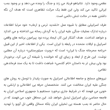
عظمی وجود دارد. نتانیاهو فریاد می زند و جنگ را وعده می دهد و بر وجود بمب
ایرانی تاکید می کند ولی این فقط یک حرکت تظاهری است که هدف آن نگه
داشتن همه در حالت تنش دائمی است.
طرف اسراییلی مطابق با شیوه عمل «تشدید ترس و ارعاب» خود مرتبا اطلاعات
درباره تدارک عملیات جنگی علیه ایران را به گردش رسانه یی انداخته و می اندازد
و خواهد انداخت. هدف آشکار این کار، ایجاد پرده دود پیرامون برنامه های واقعی
اسراییل و ایالات متحده در رابطه با ایران است. یکی از اطلاعات اخیر از این قبیل
«برنامه محرمانه جنگ با ایران» است که «روبرت سیلورستاین» درباره آن مطلبی
نوشت. این طرح از ابعاد و زیبای ای که خواننده را شیفته آن می کرد، برخوردار
بود ولی بیش تر به داستان «تام کلنسی» شباهت داشت تا به یک سند فرماندهی
نظامی.
نیروهای مسلح و جامعه اطلاعاتی اسراییل به صورت پایدار با توسل به روش های
جنگی علیه ایران مخالفت می کنند. متخصصان حرفه یی اطلاعاتی و ارتشی به
خوبی می فهمند که در شرایط جاری برخورد مستقیم با جمهوری اسلامی ایران به
فاجعه حماسی برای اسراییل تبدیل خواهد شد. این محافل خوب می فهمند که در
حال حاضر نه بمب هسته یی تخیلی ایران بلکه مسائل واقعی تل آویو را تهدید