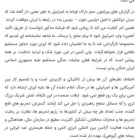
می کنند؟
در گزارش های پیرامون سفر باراک اوباما به اسراییل به طور معنی دار گفته شد که
سران دوکشور با اصل «پلیس خوب – پلیس بد» در رابطه با ایران موافقت کردند.
همین امر کفایت می کند تا روشن شود که فرشته مذکور نتوانست از طریق «گنبد
آهنین» وارد اسراییل شود تا پیام صلح را برساند. ما شاهد نمایشنامه ای شدیم که
مخصوصا کارگردانی شد تا به ما اطمینان داده شود که ایران مورد تجاوز مستقیم
نظامی قرار نخواهدگرفت. ولی کسی در این مورد شک و تردید نداشت. بر همه
روشن است که در شرایط فعلی عملیات جنگی مستقیم علیه جمهوری اسلامی
ایران امکان پذیر نیست.
اختلاف نظرهای آن ها بیش تر تاکتیکی و کاربردی است و با تقسیم کار بین
آمریکایی ها و اسراییلی ها در جنگ اعلام نشده آن ها علیه ایران ارتباط دارد که
حتی برای یک روز قطع نمی شود. ایالات متحده در این ائتلاف نقش شریک بزرگ
تری را که مسائل سطح راهبردی را حل می کند (مانند گسترش تحریم های فلج
کننده، جلب تعداد هر چه بیش تر کشورها به رژیم تحریم ها، نظارت بر رعایت
تحریم ها و مجازات مخالفان، تشکیل اکثریت مطیع در سازمان ملل، هماهنگی و
هدایت فعالیت آژانس بین المللی انرژی اتمی و حفظ هیستری ضد ایرانی در
رسانه های گروهی)، عهده دار شده است.