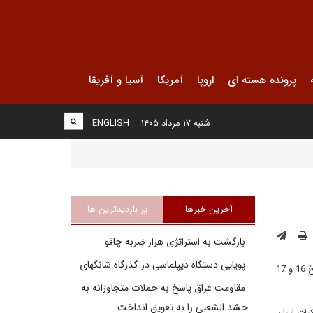
پرونده هسته ای
اروپا
آمریکا
آسیا و آفریقا
شنبه ۱۷ مرداد ۱۴۰۵
ENGLISH
آخرین خبرها
پر بازدیدترین ها
بازگشت به استراتژی هزار ضربه چاقو
پویایی دستگاه دیپلماسی در گذرگاه شانگهای
دبیر شورای عالی امنیت ملی کشورمان پس از پایان مذاکرات آلماتی در قزاقستان در نشستی خبری گفت: دور بعدی مذاکرات میان ایران و 1+5 ، در تاریخ 16 و 17
مقاومت عراق پاسخ به حملات متجاوزانه به
حشد الشعبی را به تعویق انداخت
رات ایران