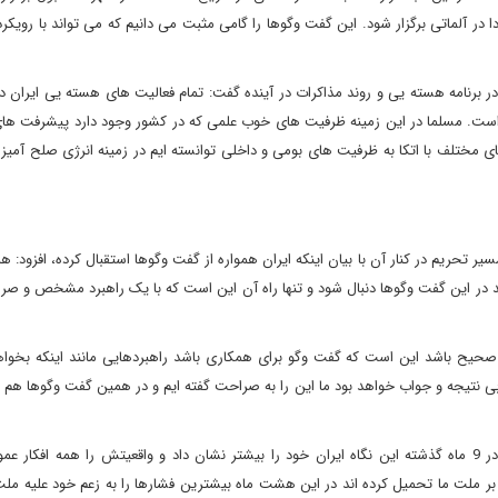
و 17 فروردین ماه جلسه سیاسی میان ایران با 1+5 مجددا در آلماتی برگزار شود. این گفت وگوها را گامی مثبت می دانیم که می تواند با 
ر برنامه هسته یی و روند مذاکرات در آینده گفت: تمام فعالیت های هسته یی ایران 
است. مسلما در این زمینه ظرفیت های خوب علمی که در کشور وجود دارد پیشرفت های
ای مختلف با اتکا به ظرفیت های بومی و داخلی توانسته ایم در زمینه انرژی صلح آمی
 تحریم در کنار آن با بیان اینکه ایران همواره از گفت وگوها استقبال کرده، افزود: هم
ند در این گفت وگوها دنبال شود و تنها راه آن این است که با یک راهبرد مشخص و ص
 صحیح باشد این است که گفت وگو برای همکاری باشد راهبردهایی مانند اینکه بخواهند
 نتیجه و جواب خواهد بود ما این را به صراحت گفته ایم و در همین گفت وگوها هم ت
وی خاطرنشان کرد: در فاصله نشست مسکو تا نشست آلماتی و در 9 ماه گذشته این نگاه ایران خود را بیشتر نشان داد و واقعیتش را همه ا
بر ملت ما تحمیل کرده اند در این هشت ماه بیشترین فشارها را به زعم خود علیه ملت