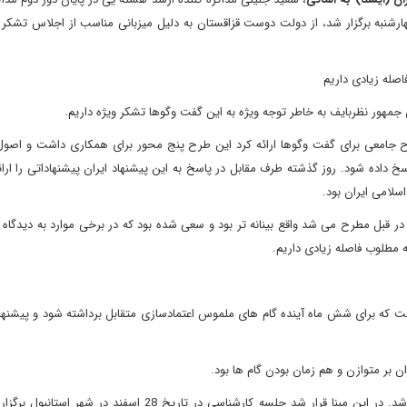
چهارشنبه برگزار شد، از دولت دوست قزاقستان به دلیل میزبانی مناسب از اجلاس تشکر 
صله زیادی داریم
جمهور نظربایف به خاطر توجه ویژه به این گفت وگوها تشکر ویژه داریم.
می ایران 9 ماه پیش در مسکو طرح جامعی برای گفت وگوها ارائه کرد این طرح پنج محور برای همکاری داشت و ا
خ داده شود. روز گذشته طرف مقابل در پاسخ به این پیشنهاد ایران پیشنهاداتی را ارائ
لامی ایران بود.
 قبل مطرح می شد واقع بینانه تر بود و سعی شده بود که در برخی موارد به دیدگاه 
 مطلوب فاصله زیادی داریم.
ملی کشورمان گفت: 1+5 پیشنهاد کرده است که برای شش ماه آینده گام های ملموس اعتمادسازی متقابل برداشته شود و پیش
بر متوازن و هم زمان بودن گام ها بود.
وی ادامه داد: این پیشنهادات نباید نافی حقوق جمهوری اسلامی باشد. در این مبنا قرار شد جلسه کارشناسی در تاریخ 28 ا