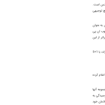
ژانس است.
چ توجیهی
 به عنوان
وب ان پی
تر از این
جلیلی تاکید کرد: حتما باید در چارچوب همکاری این گفت وگو ها شکل گیرد این بحثی است که ما هم در گفت وگوها با آژانس مطرح کردیم و هم درمذاکرات با 1+5
علام کرده
چوب گفت وگوها برای همکاری دنبال می کنیم برخی می خواهند با هزینه برخی کشورهای 1+5 و مجموعه آنها
رسیدگی به
اذعان خود