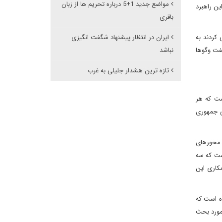
مواضع جدید 1+5 درباره تحریم ها از زبان
ین راهبرد
باقری
 کردند به
ایران در انتظار پیشنهاد شگفت انگیزی
گفت وگوها
نباشد
تازه ترین هشدار جلیلی به غرب
شد این است که هر
ی جمهوری
ز محورهای
ست که سه
یم برای همکاری این
 شده است که
 مورد بحث