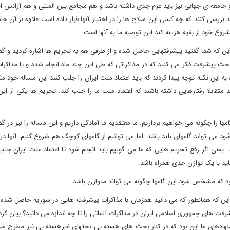
و جامعه ی جهانی نیز باید عزم جدی داشته باشد و هم مجامع بین المللی و هم آژانس ا
د بررسی کنند که چه کسی این سلاح ها را در اختیار آنها قرار داده است علاوه بر آن جا
وع خود از بقیه هزینه کند این توصیه ما به آنها است.
ین که شما گفتید پیشرفتهایی حاصل شده و از طرفی هم به تحریم ها اشاره کردید و گف
 بحث پیشرفت فکر می کنید که در مذاکراتی که طی این چند ماه انجام شده و یا مذاکرا
 به چه صورت است، بیان کرد: آنها به هر حال در این 8 ماه به این نکته توجه پیدا کردند که باید اعتماد ملت ایران را جلب کنند این مسال
متقابلا رفتارهایی داشته باشند که اعتماد ملت ما را جلب کند. تحریم ها یکی از ا
مها را چگونه می خواهیم برداریم. ما معتقدیم ما آمادگی داریم و این مساله را نیز در گ
شود می تواند گامهای بلند باشد. اما می توانیم از گامهای کوچک هم شروع کنیم. آنها د
ند. یعنی اگر رفع تحریم هایی که ما می گوییم باید انجام شود تا اعتماد ملت ایران جلب
اید با یک توازن جدی همراه باشد.
د که مشخص شود این گامها چگونه می تواند متوازن باشد.
 این که همانطور که می دانید همزمان با مذاکرات پیشرفت هایی در سوریه حاصل شده 
ت های جمهوری اسلامی ایران در مذاکرات آلماتی را تا چه اندازه می دانید؟ بیان کرد
شنهادهای ما این بود که در کنار بحث های هسته یی بحثهای غیرهسته یی نیز مطرح شو