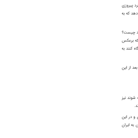
ن کرد: در کمتر از یک ماه گذشته در 22 بهمن ماه سالگرد پیروزی
دهد که به
ارد چیست؟
 که برعکس
ه کنند به
عد از این
شوند نیز
د.
 چه 20 درصد، اما موضوع همکاری و در این
زدیک شدن به ایران