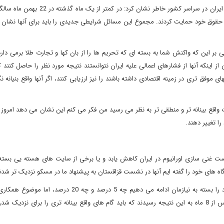
جلیلی با اشاره به برگزاری پرشکوه راهپیمایی 22 بهمن توسط ملت ایران در سراسر کشور خاطر نشا
از حقوق خود حمایت کردند. مجموع این مسائل شرایطی جدیدی را باید برای آنها نشان 
 بر این که واکنش شما به بسته ای که تحریم ها را از بان کها و تجارت طلا برمی د
ز اینکه آنها از فشارهای اعمالی علیه ایران نتوانستند نتیجه مورد نظر را حاصل کنند
وفق تری در زمینه اقتصادی داشته باشند را نیز ارزیابی کنند، اگر آنها واقع بنیانه نگا
دات واقع بینانه تر و منطقی تر به نظر می رسید من فکر می کنم این نشان می دهد امروز ب
را تغییر دهند.
ت غنی سازی اورانیوم در ایران کاهش یابد و یا برخی از سایت های هسته یی بسته 
 های خود را گفته ایم آنها در نشست قزاقستان به پیشنهاد ما در مسکو نزدیک تر شدن
وی در ادامه نشست خبری اش در آلماتی افزود: ما غنی سازی خود را بسته به نیازمان ادامه می دهیم چه 5 درصد و
زمینه که بررسی کنیم همکاری ها به چه صورت باشد، آنها امروز پس از 8 ماه به این نتیجه رسیدند که باید گام های واقع بینانه تری را برای ن