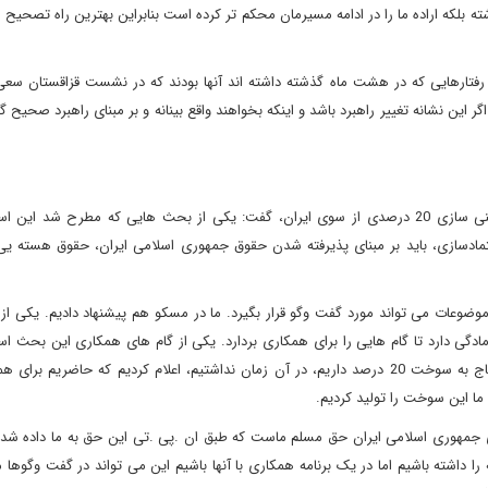
اشته بلکه اراده ما را در ادامه مسیرمان محکم تر کرده است بنابراین بهترین راه تصحیح ا
د رفتارهایی که در هشت ماه گذشته داشته اند آنها بودند که در نشست قزاقستان سعی
گر این نشانه تغییر راهبرد باشد و اینکه بخواهند واقع بینانه و بر مبنای راهبرد صحیح 
جلیلی در خصوص ادعای برخی رسانه های غربی مبنی بر توقف غنی سازی 20 درصدی از سوی ایران، گفت: یکی از بحث هایی که مطرح 
ادسازی، باید بر مبنای پذیرفته شدن حقوق جمهوری اسلامی ایران، حقوق هسته ی
موضوعات می تواند مورد گفت وگو قرار بگیرد. ما در مسکو هم پیشنهاد دادیم. یکی ا
ادگی دارد تا گام هایی را برای همکاری بردارد. یکی از گام های همکاری این بحث ا
سال پیش در ژنو 2 مطرح کردیم که برای راکتور اتمی تهران احتیاج به سوخت 20 درصد داریم، در آن زمان نداشتیم، اعلام کردیم که حاضر
ما این سوخت را تولید کردیم.
ت 20 درصد برای تامین نیازهای جمهوری اسلامی ایران حق مسلم ماست که طبق ان .پی .تی این حق به ما داده
مه را داشته باشیم اما در یک برنامه همکاری با آنها باشیم این می تواند در گفت وگوها