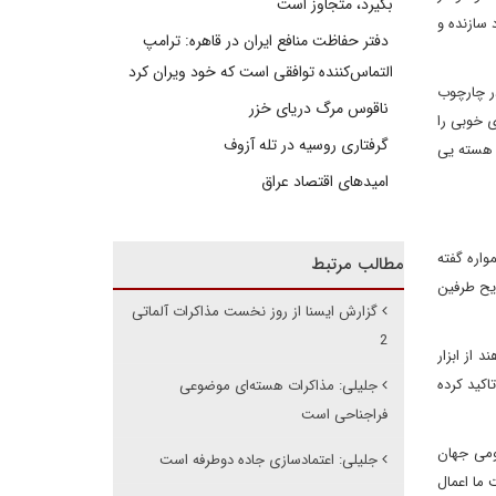
بگیرد، متجاوز است
رویکرد سازنده و
دفتر حفاظت منافع ایران در قاهره: ترامپ
التماس‌کننده توافقی است که خود ویران کرد
در چارچوب
ناقوس مرگ دریای خزر
 خوبی را
گرفتاری روسیه در تله آزوف
ز هسته یی
امیدهای اقتصاد عراق
واره گفته
مطالب مرتبط
ریح طرفین
گزارش ایسنا از روز نخست مذاکرات آلماتی
2
 از ابزار
اکید کرده
جلیلی:‌ مذاکرات هسته‌ای موضوعی
فراجناحی است
فکار عمومی جهان
جلیلی: اعتمادسازی جاده دوطرفه است
 ما اعمال