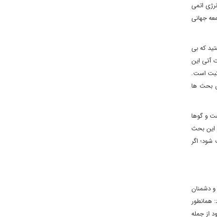
نرژی اتمی
معه جهانی
تید که بی
ت آتی این
ه خود مثبت است.
ین بحث ها
فت و گوها
ر این بحث
 شود؛ اگر
و دشمنان
: همانطور
د از جمله