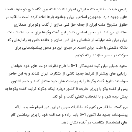
رئیس هیئت مذاکره کننده ایرانی اظهار داشت: البته بین نگاه های دو طرف فاصله
هایی وجود دارد. جمهوری اسلامی ایران چنانچه بارها اعلام کرده است با تاکید بر
حقوق مشروع ملت ایران از جمله حق غنی سازی از گفت وگو برای همکاری
استقبال می کند. دو محور اساسی که در این گفت وگوها برای جلب اعتماد ملت
ایران بیان شد عبارتند از شناسایی حق غنی سازی و خاتمه دادن به رفتارهایی که
نشانه دشمنی با ملت ایران است. بر مبنای این دو محور پیشنهادهایی برای
حرکت در مسیر سازنده ارائه کردیم.
سعید جلیلی بیان کرد: نمایندگان 1+5 با طرح نظرات دولت های خود خواهان
ارزیابی های بیشتر از شرایط جدید ناشی از ابتکارات ایران شدند و به این خاطر
خواستند نتایج گفت وگوها را به پایتخت های خود منتقل کنند و خانم اشتون
پس از گفت وگو با وزرای خارجه 6 کشور درباره اینکه چگونه فرایند گفت وگوها به
پیش برده شود و با اینجانب تلفنی گفت و گو کند.
وی گفت: ما فکر می کنیم که مذاکرات خوبی در این دور انجام شد و با ارائه
پیشنهادات جدید ما، اکنون 1+5 باید اراده و صداقت خود را برای برداشتن گام
های اعتمادساز متناسب در آینده نشان دهد.