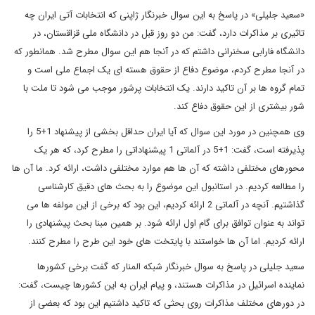
«سعید جلیلی» در پاسخ به این سوال خبرنگار ژاپنی که انتخابات آتی ایران چه
تاثیری بر مذاکرات دارد، گفت: من دو روز قبل در دانشگاه ملی قزاقستان، در
دانشگاه فارابی سخنرانی داشتم که در آنجا هم این سوال مطرح شد. همانطور که
در آنجا مطرح کردم، موضوع دفاع از حقوق هسته ای یک اجماع ملی است و
تمام گروه ها بر آن تاکید دارند. یک انتخابات پرشور موجب می شود تا ملت با
شور بیشتری از این حقوق دفاع کند.
وی همچنین در مورد این سوال که آیا ایران حداقل بخشی از پیشنهاد 1+5 را
پذیرفته است، گفت: 1+5 در آلماتی 1 پیشنهاداتی را مطرح کرد، که هر یک
محورهای مختلفی داشته که آن ها هم موارد مختلفی داشت، ارائه کرد. ما آن ها
را مطالعه کردیم. در استانبول این موضوع را به بحث های دقیق کارشناسی
گذاشتیم. آنچه در آلماتی 2 ارائه کردیم، این بود که برخی از این مولفه ها می
تواند به عنوان توافق برای گام اول ارائه شود. بر همین مبنا بحث پیشنهادی را
ارائه کردیم. اما آن ها خواستند با پایتخت های خود این طرح را مطرح کنند.
سعید جلیلی در پاسخ به سوال خبرنگار شبکه المنار که گفت برخی کشورها
نماینده اسرائیل در مذاکرات هستند، و پیام ایران به این کشورها چیست، گفت:
در دورهای مختلف مذاکرات روی بحثی که تاکید داشتیم این بود که بعضی از