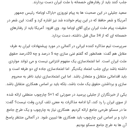
جلب کنند باید از رفتارهای خصمانه با ملت ایران دست بردارند.
سعید جلیلی در این صحبت ها به پیام نوروزی «باراک اوباما» رئیس جمهور
آمریکا و شعر حافظ که در این پیام خوانده شد نیز اشاره کرد و گفت: این شعر در
حقیقت پیام ملت ایران برای آقای اوباما بود. وی افزود: آمریکا باید از رفتارهای
خصمانه ای که از 34 سال قبل داشته، دست بردارد.
سرپرست تیم مذاکره کننده ایرانی در آلماتی در مورد پیشنهادات ایران به طرف
مقابل هم گفت: همانطور که گفتم غنی سازی چه 5 درصد و چه 20درصد حقوق
ملت ایران است. اما اعتمادسازی یک مفهوم انتزاعی نیست و می تواند مواردی
داشته باشد برای جلب اعتماد یکدیگر. اما اعتمادسازی جاده ای دو طرفه است و
باید اقداماتی متقابل و متعادل باشد. اما این اعتمادسازی نباید ناظر به محروم
سازی و برداشتن حقوق یک ملت باشد، بلکه باید بر اساس همکاری متقابل باشد.
یکی از خبرنگاران از جلیلی پرسید در صورتی که 1+5 چارچوب منطقی ارائه شده
از سوی ایران را رد کند، آیا ادامه مذاکرات به معنی تلف کردن وقت نیست؟ گفت:
ما در مسکو طرحی جامع ارائه کردیم. همکاری نیاز به چارچوب و یک طرح جامع
دارد و بر اساس این چارچوب باید همکاری ها تبیین شود. در آلماتی منتظر پاسخ
آن ها به طرح جامع مسکو بودیم.