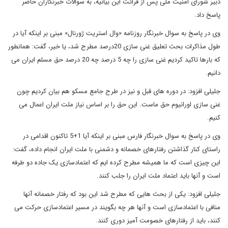
دبیر شورای امنیت ملی پس از قرائت این بیانیه، به سوالات خبرنگاران حاضر
پاسخ داد.
وی در پاسخ به سوال خبرنگار روزنامه «وال استریت ژورنال» مبنی بر اینکه آیا در
طول مذاکرات بحث تعلیق غنی سازی 20درصد مطرح شد، یا خیر، گفت: همانطور
که بارها تاکید کردیم غنی سازی را چه 5 درصد چه 20 درصد حق مسلم ایران می
دانیم.
جلیلی افزود: در دوره های قبل و نیز در طرح جامع مسکو هم بیان کردیم چون
غنی سازی اورانیوم حق ماست. این حق را بر اساس نیاز ملت ایران اعمال می
کنیم.
وی در پاسخ به سوال خبرنگار فارس مبنی بر اینکه آیا 1+5 تاکنون اقدامی در
راستای کنار گذاشتن رفتارهای خصمانه و دشمنی با ملت ایران انجام داده، گفت:
این چیزی است که ما همیشه مطرح کرده ایم که اعتمادسازی یک جاده دو طرفه
است و آنها باید اعتماد ملت ایران را جلب کنند.
جلیلی افزود: یکی از بحث هایی که مطرح شد این بود که رفتار خصمانه آنها
منافی با اعتمادسازی است و آنها هر چه بگویند در مسیر اعتمادسازی حرکت می
کنند، باید از رفتارهای خصومت آمیز دوری کنند.