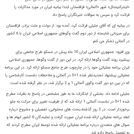
«اینترکنیننتال» شهر «آلماتی» قزاقستان ابتدا بیانیه ایران در مورد مذاکرات را
قرائت کرد و سپس به سوالات خبرنگاران پاسخ داد.
در بیانیه ای که آقای جلیلی قرائت کرد، آمده بود: از دولت و ملت برادر، قزاقستان
برای میزبانی شایسته از دور دوم گفت وگوهای جمهوری اسلامی ایران با 6 کشور
در آلماتی تشکر می کنم.
وی افزود: جمهوری اسلامی ایران 10 ماه پیش در مسکو طرح جامعی برای
پیشبرد روند گفت وگوها ارائه کرد. در این دور از گفت وگوها، جمهوری اسلامی
ایران برنامه عملیاتی خود را در چارچوب طرح جامع مسکو ارائه کرد. در این برنامه
عملیاتی پیشنهاد تجدیدنظر شده 1+5 در آلماتی و ملاحظات نشست کارشناسی را
که در بین دو دور گفت وگوی آلماتی 1 و 2 برگزار شد، در نظر گرفته شده است.
جلیلی ادامه داد: بخشی از ابتکارات ما به طور مشخص در پاسخ به نظرات مطرح
شده 1+5 در نشست آلماتی 1 ارائه شد که از ظرفیت تغییر برای حرکت به جلو
برخوردار است. در 2 روز گذشته،بحث های محتوایی، تفصیلی و مشروح درباره
ابعاد برنامه عملیاتی ارائه شده ایران صورت گرفت و نمایندگان 6 کشور ابهام ها و
سوال های متعددی درباره برنامه عملیاتی ارائه شده توسط ایران مطرح کردند که
به تفصیل پاسخ داده شد.