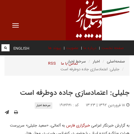
Toggle
vigation
صفحه نخست
درباره ما
عضویت
پیوند ها
ENGLISH
صفحه‌اصلی
اخبار
سرخط اخبار
تماس با ما
RSS
جلیلی: اعتمادسازی جاده دوطرفه است
جلیلی: اعتمادسازی جاده دوطرفه است
۱۸ فروردین ۱۳۹۲ | ۱۳:۲۳
کد : ۱۹۱۴۶۴۱
سرخط اخبار
به گزارش خبرنگار اعزامی
خبرگزاری فارس
به آلماتی، «سعید جلیلی» سرپرست
هیئت مذاکره کننده ایرانی با حضور در کنفرانس خبری در محل هتل