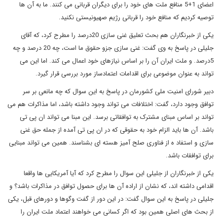
اعضای 1+5 منافع ملت های خود را برای دیگران قربانی می کنند. ما به آن ها
توصیه کردیم که منافع خود را قربانی رژیم صهیونیستی نکنید.
یکی از خبرنگاران هم بحث تعلیق غنی سازی 20درصد را مطرح کرد، که آقای
جلیلی در پاسخ به وی گفت: غنی سازی جزو حقوق ما است، چه 20 درصد و چه
5درصد. و ملت ایران آن را بر اساس نیازهای خود اعمال می کند. اما این می
تواند به عنوان موضوعی برای اقدامات اعتمادساز مورد بررسی قرار گیرد.
دبیر شورای امنیت ملی کشورمان در پاسخ به این سوال که چه مانعی بر سر
توافق وجود دارد، گفت: اختلافات می تواند وجود داشته باشد، اما مذاکرات هم می
تواند بر اساس مبنای مشترک به توافقاتی برسد. این مبنا می تواند ان پی تی
باشد. آن ها باید الزام خود به حقوقی که در ان پی تی آمده از جمله حق غنی
سازی و استفاد ه از فناوری صلح آمیز هسته ای بشناسند. همین می تواند مبنایی
برای توافقات باشد.
یکی از خبرنگاران از جلیلی این سوال را مطرح کرد که آیا آمریکایی ها واقعا
اقدامی داشته اند، که نشان از اراده آن ها برای حصول توافق در مذاکرات باشد؟ و
جلیلی در پاسخ به این سوال گفت: در این دور از گفت وگوها و دورهای قبل، یکی
از بحث های اصلی همین بود که اگر کسانی می خواهند اعتماد ملت ایران را