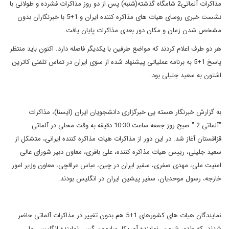
مذاکرات آلماتی2 شامگاه گذشته(شنبه) پس از دو روز مذاکرات فشرده و طولانی با
نشست خبری روسای هیات های مذاکره کننده ایران و 1+5 با خبرنگاران بدون
مشخص شدن زمان و مکان دور بعدی مذاکرات پایان یافت.
هر دو طرف اعلام کردند که مواضع طرفین با یکدیگر فاصله دارد. اکنون باید منتظر
پاسخ 1+5 به برنامه عملیاتی پیشنهاد شده از سوی ایران در تماس تلفنی کاترین
اشتون به سعید جلیلی بود.
به گزارش خبرنگار هسته یی خبرگزاری دانشجویان ایران (ایسنا)، مذاکرات
"آلماتی 2 " صبح روز جمعه ساعت 10:30 دقیقه به وقت محلی در آلماتی
قزاقستان آغاز شد. در این دور از مذاکرات هیات مذاکره کننده ایرانی، متشکل از
سعید جلیلی، رییس هیات مذاکره کننده، علی باقری، معاون دبیر شورای عالی
امنیت ملی، مهدی صفری، سفیر ایران در چین، عباس عراقچی، معاون وزیر امور
خارجه، رسول موحدیان، سفیر پیشین ایران در انگلیس بودند.
نمایندگان هیات های کشورهای 1+5 هم بدون تغییر در مذاکرات آلماتی حاضر
شدند، که وندی شرمن، نماینده آمریکا، سایمون گس، نماینده انگلیس، ما