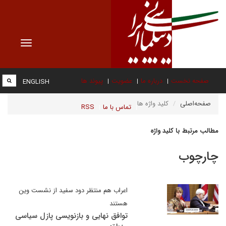
Toggle
vigation
صفحه نخست
درباره ما
عضویت
پیوند ها
ENGLISH
صفحه‌اصلی
کلید واژه ها
تماس با ما
RSS
مطالب مرتبط با کلید واژه
چارچوب
اعراب هم منتظر دود سفید از نشست وین
هستند
توافق نهایی و بازنویسی پازل سیاسی