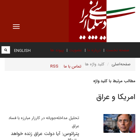
Toggle
vigation
صفحه نخست
درباره ما
عضویت
پیوند ها
ENGLISH
صفحه‌اصلی
کلید واژه ها
تماس با ما
RSS
مطالب مرتبط با کلید واژه
امریکا و عراق
تحلیل مداخله‌جویانه در کارزار مبارزه با فساد
عراق
پترائوس: آیا دولت عراق زنده خواهد