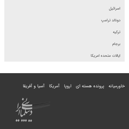
اسرائیل
دونالد ترامپ
ترکیه
برجام
ایالات متحده امریکا
خاورمیانه
پرونده هسته ای
اروپا
آمریکا
آسیا و آفریقا