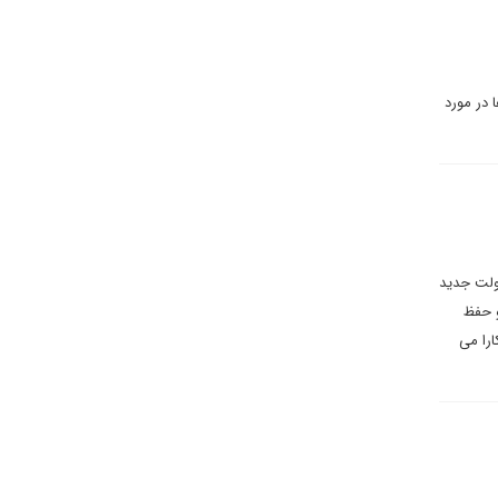
 در مورد
ولت جدید
و حفظ
را می