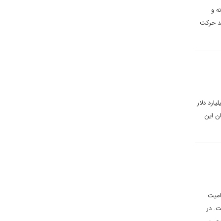
انه و
شد حرکت
ری بزرگ امارات به شمار می رود، در ماه مارس یک توافقنامه تجاری ۵ ساله به ارزش ۴۰ میلیارد دلار
ناسان این
امیت
ت. در