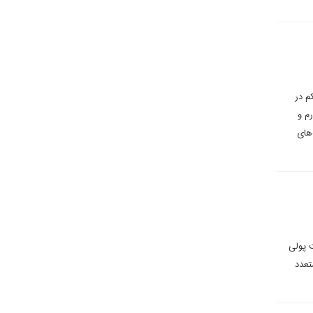
م در
م و
های
 پولی
تعدد