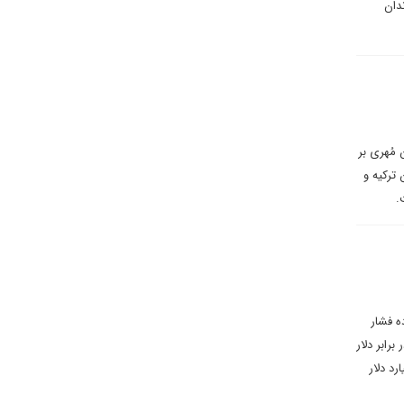
دان
 مُهری بر
ترکیه و
ه فشار
رابر دلار
 نزدیک به ۱۰ درصد از تولید ناخالص داخلی این کشور و بیش از ۸۴ میلیارد دلار