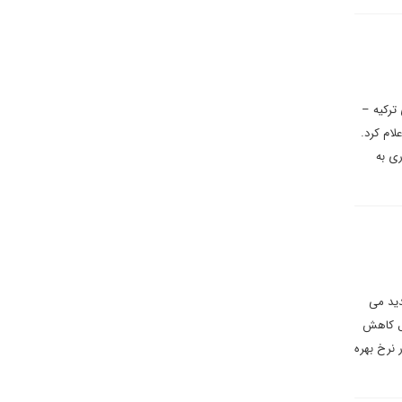
ترکیه –
ام کرد.
ی به
دید می
ول کاهش
 نرخ بهره