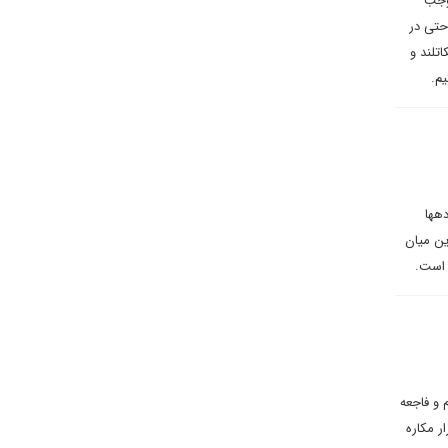
موجب
حتی در
تلند و
یم.
دهها
ین میان
ی است.
 و فاجعه
ر مکاره