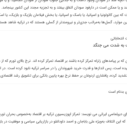
با آنچه مثلا در سودان وجود داشت و به جدایی جنوب سودان از سودان انجامید؛ و یا 
د و یا ممکن است در دارفود سودان اتفاق بیفتد و به تجزیه مجدد این کشور بینجامد. 
 بین کاتولونیا و اسپانیا، یا باسک و اسپانیا، یا بخش فیلامان بلژیک و بلژیک، یا اسکا
ین موارد، گسل‌ها به‌مراتب جدی‌تر و نیرومندتر از گسلی هستند که در ترکیه شاهد هست
 انتخاباتی
رت به شدت می جنگد
ه بر پیامدهای زلزله تمرکز کرده باشند بر اقتصاد تمرکز کرده اند. نرخ بالای تورم که از 
 است، پس اندازها و قدرت خرید شهروندان را در سراسر ترکیه نابود کرده است. در ا
تشدید کرده، پافشاری اردوغان بر حفظ نرخ بهره پایین بانکی برای تشویق رشد اقتصاد
 بدنام است
رای دیپلماسی ایرانی می نویسد: تمرکز اپوزیسیون ترکیه بر اقتصاد به‌خصوص بحران تورم
ه این ائتلاف به‌ویژه علی باباجان و احمد داوداغلو در بازاریابی سیاسی و موفقیت در بازا