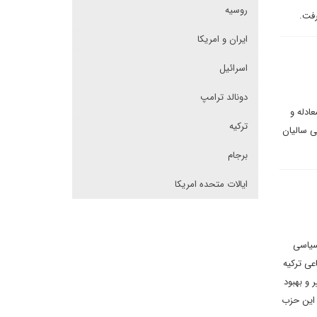
روسیه
رفت.
ایران و امریکا
اسرائیل
دونالد ترامپ
ادله و
ترکیه
ی سالیان
برجام
ایالات متحده امریکا
سعه ترکیه AKP نمونه برجسته سیاسی
عی ترکیه
 و بهبود
 این حزب