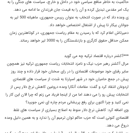
حاکمیت به خاطر منافع سیاسی خود در داخل و خارج، سیاست های جنگی را به
یک امر مقدس تبدیل کرده و آن را به قیمت جان فرزندان ما ادامه می دهد.
ی وعده داد که در صورت انتخاب به عنوان رییس جمهوری، ماهیانه 500 لیر به
جوانان بیکار تا پیش از اشتغال اختصاص خواهد داد.
دمیرتاش اعلام کرد که با رسیدن به مقام ریاست جمهوری، در کوتاهترین زمان
ممکن حداقل حقوق کارگری و بازنشستگان را به 3000 لیر خواهد رساند.
***آکشنر درباره اقتصاد ترکیه چه می گوید
مرال آکشنر رهبر حزب نیک و نامزد انتخابات ریاست جمهوری ترکیه نیز همچون
سایر رقبای خود موضوعات اقتصادی را در رای سخنان خود قرار داده و چند روز
پیش در جمع حامیان خود در شهر اسپارتا به شدت از سیاست های اقتصادی
اردوغان انتقاد کرد و گفت: مقامات آنکارا وعده دروغین کاهش نرخ دلار پس از
انتخابات پیش رو را می دهند اما من از اینجا فریاد می زنم که چرا الان این کار را
نمی کنید و چرا اکنون برای رفع پریشانی مردم چاره ای نمی جویید؟
وی اضافه کرد: کاهش نرخ دلار منوط به اصلاح بسیاری از سیاست های غلط
اقتصادی کنونی است که حزب حاکم توان ترمیم آن را ندارد و به همین دلیل وعده
دروغ می دهد.