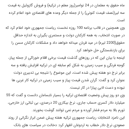
ماه حقوق به معلمان در 24 نوامبر(روز معلم در ترکیه) و فروش گازوئیل به قیمت
سه لیر(نصف قیمت کنونی) را از جمله دیگر وعده های اقتصادی خود اعلام کرده
است.
وی همچنین در قالب برنامه 100 روزه نخست ریاست جمهوری خود اعلام کرد که
در صورت انتخاب، به همه کارکنان دولت و مستمری بگیران به اندازه حداقل
حقوق(2200 لیره) در عید قربان عیدانه خواهد داد و مشکلات کارکنان مسن را
برای بازنشستگی حل خواهد کرد.
اینجه با بیان این که در روزهای گذشت قیمت برخی اقلام خوراکی از جمله پیاز،
گوجه فرنگی و سیب زمینی به شکل کم سابقه ای در ترکیه افزایش یافته و سه
برابر نرخ دو هفته پیش شده است، این موضوع را نتیجه بی تدبیری دولت
عنوان کرد و گفت: گران شدن قیمت پیاز و سیب زمینی در ترکیه کار غربی ها
نبوده و دست لابی پیاز! در کار نیست.
وی دو روز پیش وضعیت اقتصادی ترکیه را بسیار نابسامان دانست و گفت که 55
میلیارد دلار کسری حساب جاری، نرخ بیکاری 20 درصدی، بی ثباتی ارز خارجی،
تورم بالا به مردم فشار آورده و مردم نمی توانند گوشت بخورند.
این نامزد انتخابات ریاست جمهوری ترکیه هفته پیش ضمن ابراز نگرانی از روند
صعودی نرخ دلار خطاب به اردوغان اظهار کرد: دخالت در سیاست های بانک