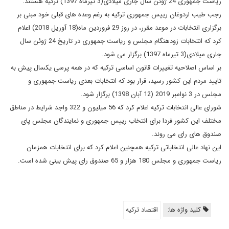
ریاست جمهوری 24 ژوئن سال جاری میلادی(3 تیرماه 1397) ترکیه هستند.
رجب طیب اردوغان رییس جمهوری ترکیه به رغم وعده های قبلی خود مبنی بر
برگزاری انتخابات در موعد مقرر، در روز 29 فروردین ماه(18 آوریل 2018) اعلام
کرد که انتخابات زودهنگام مجلس و ریاست جمهوری در تاریخ 24 ژوئن سال
جاری میلادی(3 تیرماه 1397) برگزار می شود.
بر اساس اصلاحیه تغییرات قانون اساسی ترکیه که در همه پرسی یکسال پیش به
تایید مردم این کشور رسید، قرار بود که انتخابات بعدی ریاست جمهوری و
مجلس در 3 نوامبر 2019 (12 آبان 1398) برگزار شود.
شورای عالی انتخابات ترکیه اعلام کرد که 56 میلیون و 322 واجد شرایط در مناطق
مختلف این کشور فردا برای انتخاب رییس جمهوری و نمایندگان مجلس پای
صندوق های رای می روند.
این نهاد عالی انتخاباتی ترکیه همچنین اعلام کرد که برای انتخابات همزمان
ریاست جمهوری و مجلس 180 هزار و 65 صندوق رای پیش بینی شده است.
کلید واژه ها:
اقتصاد ترکیه