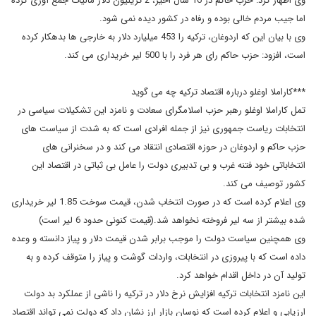
وی اظهار کرد: حزب حاکم در 16 سال اخیر، 2 تریلیون دلار مالیات جمع آوری کرده
اما جیب مردم خالی بوده و رفاه در کشور دیده نمی شود.
وی با بیان این که اردوغان، ترکیه را 453 میلیارد دلار به خارجی ها بدهکار کرده
است، افزود: حزب حاکم رای هر فرد را با 500 لیر خریداری می کند.
***کاراملا اوغلو درباره اقتصاد ترکیه چه می گوید
تمل کاراملا اوغلو رهبر حزب اسلامگرای سعادت و نامزد این تشکیلات سیاسی در
انتخابات ریاست جمهوری نیز از جمله افرادی است که به شدت از سیاست های
حزب حاکم و اردوغان در حوزه اقتصادی انتقاد می کند و در سخنرانی های
انتخاباتی خود فتنه غرب و بی تدبیری دولت را عامل بی ثباتی در اقتصاد این
کشور توصیف می کند.
وی اعلام کرده است که در صورت انتخاب شدن، قیمت سوخت 1.85 لیر خریداری
شده بیشتر از سه لیر فروخته نخواهد شد.(قیمت کنونی حدود 6 لیر است)
وی همچنین سیاست دولت را موجب برابر شدن قیمت دلار و پیاز دانسته و وعده
داده است که با پیروزی در انتخابات، واردات گوشت و پیاز را متوقف کرده و به
تولید آن در داخل اقدام خواهد کرد.
این نامزد انتخابات ترکیه افزایش نرخ دلار در ترکیه را ناشی از عملکرد بد دولت
ارزیابی و اعلام کرده است که نوسان بازار ارز نشان داد که دولت نمی تواند اقتصاد