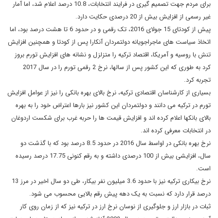
برای مردم جهت تصمیم گیری در فرایند انتخابات، 10.8 درصد اعلام شد، اما آمار
غیر رسمی از افزایش بیش از 20 درصدی حکایت دارد.
پیش از کودتای 15 جولای 2016، تک رقمی و در حدود 6 تا هشت درصد بود، اما
اتخاذ سیاست های ماجراجویانه دولتمردان آنکارا پس از کودتا و همچنین افزایش
تنش با روسیه و آمریکا، اقتصاد ترکیه را متزلزل و نشانه های افزایش تورم بروز
کرد به طوری که این کشور پس از سالها، نرخ 2 رقمی تورم را در سال 2017
تجربه کرد.
بسیاری از کارشناسان اقتصادی ترکیه، نرخ بالای بهره بانکی را نیز از عوامل افزایش
تورم در ترکیه می دانند و دولتمردان این کشور نیز بارها اعتراض خود را به بهره
بالای بانکها اعلام کرده اند و افزایش قیمت ها را حربه غرب برای شکست اردوغان
در انتخابات معرفی کرده اند.
نرخ بهره بانکی در اواسط سال 2016 در حدود 8.5 درصد بود که با گذشت دو
سال، افزایشی بیش از 100 درصدی داشته و به رقم کنونی 17.75 درصد رسیده
است.
نرخ بیکاری ترکیه نیز با حدود 3.6 میلیون نفر بیکار، طی دو سال اخیر در مرز 13
درصد قرار دارد که نسبت به یک دهه پیش رقم بالایی محسوب می شود.
ثبات در بازار ارز و جلوگیری از نوسان نرخ ارز در ترکیه نیز که از زمان روی کار