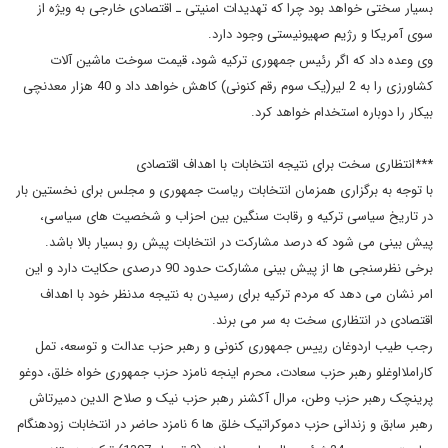
بسیار سختی خواهد بود چرا که تهدیدات امنیتی ـ اقتصادی خارجی به ویژه از
سوی آمریکا و رژیم صهیونیستی وجود دارد.
وی وعده داد که اگر رئیس جمهوری ترکیه شود، قیمت سوخت ماشین آلات
کشاورزی را به 2 لیر(یک سوم رقم کنونی) کاهش خواهد داد و 40 هزار معدنچی
بیکار را دوباره استخدام خواهد کرد.
***انتظاری سخت برای نتیجه انتخابات با اهداف اقتصادی
با توجه به برگزاری همزمان انتخابات ریاست جمهوری و مجلس برای نخستین بار
در تاریخ سیاسی ترکیه و رقابت سنگین بین احزاب و شخصیت های سیاسی،
پیش بینی می شود که درصد مشارکت در انتخابات پیش رو بسیار بالا باشد.
برخی نظرسنجی ها از پیش بینی مشارکت حدود 90 درصدی حکایت دارد و این
امر نشان می دهد که مردم ترکیه برای رسیدن به نتیجه مدنظر خود با اهداف
اقتصادی در انتظاری سخت به سر می برند.
رجب طیب اردوغان رییس جمهوری کنونی و رهبر حزب عدالت و توسعه، تمل
کاراملااوغلو رهبر حزب سعادت، محرم اینجه نامزد حزب جمهوری خواه خلق، دوغو
پرینچک رهبر حزب وطن، مرال آکشنر رهبر حزب نیک و صلاح الدین دمیرتاش
رهبر سابق و زندانی حزب دموکراتیک خلق ها 6 نامزد حاضر در انتخابات زودهنگام