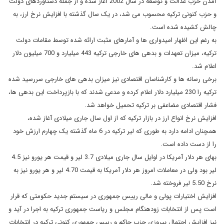
آمدن حزب عدالت و توسعه در سال 2002 آغاز شده و از جمله دستاوردهای دولت
و حزب کنونی ترکیه محسوب می شد، در یک سال گذشته با افزایش نرخ ارز، به
چالش کشیده شده است.
به رغم این اظهار امیدواری ها و آمارهای مثبت ارائه شده توسط مقامات دولت
ترکیه، میزان تعهدات و بدهی های خارجی ترکیه 443 میلیارد و 700 میلیون دلار
اعلام شد.
برخی رسانه ها و کارشناسان اقتصادی نیز میزان بدهی های خارجی سررسید شده
ترکیه را 230 میلیارد دلار اعلام کرده و مدعی شدند که با بازپرداخت این بدهی ها،
فشار اقتصادی مضاعفی بر ترکیه تحمیل خواهد شد.
افزایش نرخ انواع ارز در بازار ترکیه که از اول سال جاری میلادی آغاز شده،
همچنان ادامه دارد به طوری که لیر ترکیه در 6 ماه گذشته یک چهارم ارزش خود
را از دست داده است.
بهای هر دلار آمریکا در اوایل سال جاری میلادی 3.7 لیر و قیمت هر یورو نیز 4.5
لیر بود ولی در معاملات امروز هر دلار آمریکا به قیمت 4.70 لیر و هر یورو نیز به
نرخ 5.50 لیر فروخته شد.
افزایش اختیارات پولی و مالی رییس جمهوری در سیستم جدید حکومتی که قرار
است پس از انتخابات زودهنگام مجلس و ریاست جمهوری ترکیه به اجرا در آید و
نیز افزایش احتمال پیروزی حزب حاکم و رییس جمهوری کنونی ترکیه در انتخابات