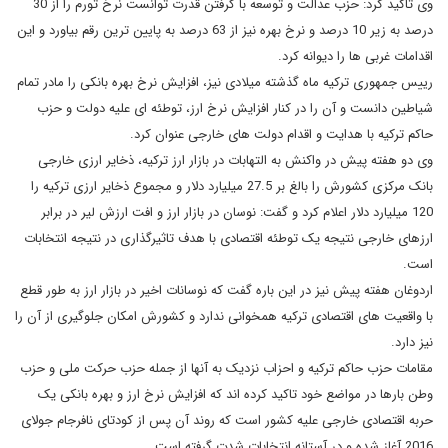
وی تاکید کرد: حزب عدالت و توسعه با گرفتن قدرت توانست نرخ تورم را از 30
درصد به زیر 10 درصد و نرخ بهره نیز از 63 درصد به پایین ترین رقم بیاورد و این
اقدامات غربی ها را دیوانه کرد.
رییس جمهوری ترکیه ماه گذشته میلادی نیز، افزایش نرخ بهره بانکی را مادر تمام
شیاطین دانست و آن را در کنار افزایش نرخ ارز، توطئه ای علیه دولت و حزب
حاکم ترکیه با هدایت و اقدام دولت های خارجی عنوان کرد.
وی دو هفته پیش در واکنش به التهابات در بازار ارز ترکیه، ذخایر ارزی خارجی
بانک مرکزی کشورش را بالغ بر 27.5 میلیارد دلار و مجموع ذخایر ارزی ترکیه را
120 میلیارد دلار اعلام کرد و گفت: نوسان در بازار ارز و افت ارزش لیر در برابر
ارزهای خارجی نتیجه یک توطئه اقتصادی با هدف تاثیرگذاری در نتیجه انتخابات
است.
اردوغان هفته پیش نیز در این باره گفت که نوسانات اخیر در بازار ارز به طور قطع
با واقعیت های اقتصادی ترکیه همخوانی ندارد و کشورش امکان جلوگیری از آن را
نیز دارد.
مقامات حزب حاکم ترکیه و احزاب نزدیک به آنها از جمله حزب حرکت ملی و حزب
وطن بارها در مواضع خود تاکید کرده اند که افزایش نرخ ارز و بهره بانکی یک
حربه اقتصادی خارجی علیه کشور است که روند آن پس از کودتای نافرجام جولای
2016 آغاز شده و در آستانه انتخابات شدت گرفته است.