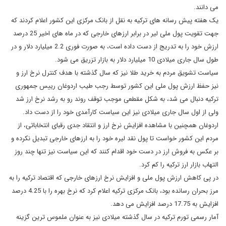
می دانند.
یک هفته پیش رسانه های ترکیه به نقل از بانک مرکزی این کشور اعلام کردند که
جهت تقویت پول ملی لیر در برابر ارزهای خارجی که در ماه های اخیر 25 درصد
ارزش خود را به تدریج از دست داده است، به صورت فوری 2.2 میلیارد دلار و در
طول سال جاری میلادی 10 میلیارد دلار به بازار تزریق می شود.
سیاست تشویق مردم به خرید طلا نیز که سال گذشته با هدف کنترل نرخ ارز و
نیز حفظ ارزش پول ملی این کشور توسط رجب طیب اردوغان رییس جمهوری
ترکیه دنبال می شد، به شکل مقطعی موجب توقف روند رو به رشد نرخ ارز شد
ولی از اول سال جاری میلادی نیز این سیاست کارآمدی خود را از دست داد.
اردوغان همچنین با مشاهده افزایش نرخ ارز و انتقاد جدی رقبای انتخاباتی، از
مردم این کشور خواست تا پول نقد لیره خود را به ارزهای خارجی تبدیل نکرده و
بر عکس به فروش ارز در دست خود اقدام کنند که این سیاست نیز تنها چند روز
التهاب بازار ارز ترکیه را کم کرد.
در پی کاهش ارزش پول ملی و افزایش نرخ ارزهای خارجی که اقتصاد ترکیه را به
مرز بحران رسانده بود، بانک مرکزی ترکیه اعلام کرد که نرخ بهره را با 4.25 درصد
افزایش به 17.75 درصد افزایش می دهد.
آمار رسمی تورم ترکیه در سال گذشته میلادی نیز به عنوان ملموس ترین گزینه