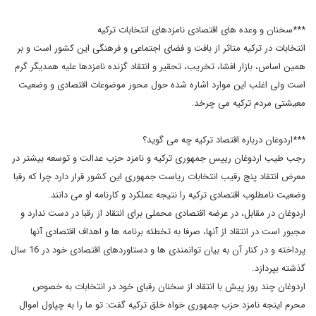
***سخنان و وعده های اقتصادی نامزدهای انتخابات ترکیه
انتخابات در ترکیه متاثر از بافت و فضای اجتماعی و فرهنگی این کشور است و بر
همین اساس، بازار افشا، تخریب، تحقیر و انتقاد گزنده نامزدها علیه همدیگر گرم
است ولی اغلب این موارد اشاره شده حول محور موضوعات اقتصادی و وضعیت
معیشتی مردم ترکیه می چرخد.
***اردوغان درباره اقتصاد ترکیه چه می گوید؟
رجب طیب اردوغان رییس جمهوری ترکیه و نامزد حزب عدالت و توسعه بیشتر در
معرض انتقاد پنج رقیب انتخابات ریاست جمهوری این کشور قرار دارد چرا که رقبا
وضعیت نامطلوب اقتصادی ترکیه را نتیجه عملکرد و کارنامه او می دانند.
اردوغان در مقابل، در عرضه اقتصادی محملی برای انتقاد از رقبا در دست ندارد و
مجبور است در انتقاد از آنها، صرفا به تخطئه برنامه ها و اهداف اقتصادی آنها
پرداخته و در کنار آن به بیان توانمندی ها و دستاوردهای اقتصادی خود در 16 سال
گذشته بپردازد.
اردوغان چند روز پیش با انتقاد از سخنان رقبای خود در انتخابات به خصوص
محرم اینجه نامزد حزب جمهوری خواه خلق ترکیه گفت: تو ما را به چپاول اموال