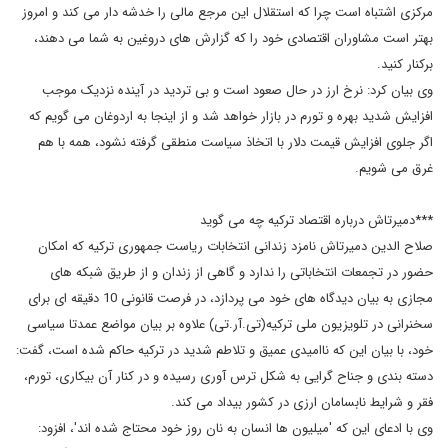
مرکزی اشتباه است چرا که استقلال این مرجع مالی را خدشه دار می کند و امروز
بهتر است مشاوران اقتصادی خود را که گزارش های دروغین به شما می دهند،
برکنار کنید.
وی بیان کرد: نرخ ارز در حال صعود است و بی تردید در آینده نزدیک موجب
افزایش شدید بهره و تورم در بازار خواهد شد و از اینجا به اردوغان می گویم که
اگر جلوی افزایش قیمت دلار با اتخاذ سیاست منطقی گرفته نشود، همه با هم
غرق می شویم.
***دمیرتاش درباره اقتصاد ترکیه چه می گوید
صلاح الدین دمیرتاش نامزد زندانی انتخابات ریاست جمهوری ترکیه که امکان
حضور در تجمعات انتخاباتی را ندارد و گاهی از زندان و از طریق شبکه های
مجازی به بیان دیدگاه های خود می پردازد، در فرصت قانونی 10 دقیقه ای برای
سخنرانی در تلویزیون ملی ترکیه(تی.آر.تی) علاوه بر بیان مواضع عمدتا سیاسی
خود، با بیان این که ناامیدی عمیق و تلاطم شدید در ترکیه حاکم شده است، گفت:
دسته بندی و جناح گرایی به شکل ترس آوری رسیده و در کنار آن بیکاری، تورم،
فقر و شرایط نابسامان ارزی در کشور بیداد می کند.
وی با ادعای این که 'میلیون ها انسان به نان روز خود محتاج شده اند'، افزود: