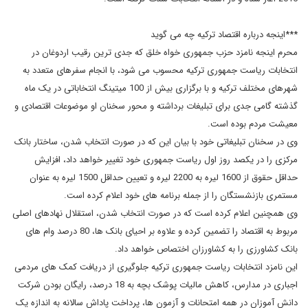
***اینجه درباره اقتصاد ترکیه چه می گوید
محرم اینجه نامزد حزب جمهوری خواه خلق که جدی ترین رقیب اردوغان در
انتخابات ریاست جمهوری ترکیه محسوب می شود، با انجام سفرهای متعدد به
شهرهای مختلف ترکیه و با برگزاری بیش از 100 میتینگ انتخاباتی در یک ماه
گذشته گامی جدی برای تبلیغات برداشته و محور سخنان او موضوعات اقتصادی و
معیشت مردم بوده است.
وی در سخنان تبلیغاتی خود با بیان این که در صورت انتخاب شدن، ساختار بانک
مرکزی را در یکصد روز اول ریاست جمهوری خود تغییر خواهد داد، افزایش
حداقل حقوق از 1600 لیره به 2200 لیره و تعیین حداقل 1500 لیره به عنوان
مستمری بازنشستگان را از جمله برنامه های خود اعلام کرده است.
وی همچنین اعلام کرده است که در صورت انتخاب شدن، استقلال نهادهای اصلی
مربوط به اقتصاد را تضمین کرده و علاوه بر احیای بانک ها، 80 درصد وام های
بانک کشاورزی را به کشاورزان اختصاص خواهد داد.
این نامزد انتخابات ریاست جمهوری ترکیه جلوگیری از دریافت کمک های مردمی
اجباری در مدارس، کاهش مالیات پوشک بچه به 18 درصد، رایگان بودن شرکت
دانش آموزان در همه امتحانات و آزمون ها، پرداخت پاداش سالانه به اندازه یک