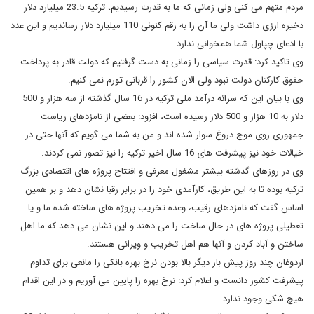
مردم متهم می کنی ولی زمانی که ما به قدرت رسیدیم، ترکیه 23.5 میلیارد دلار
ذخیره ارزی داشت ولی ما آن را به رقم کنونی 110 میلیارد دلار رساندیم و این عدد
با ادعای چپاول شما همخوانی ندارد.
وی تاکید کرد: قدرت سیاسی را زمانی به دست گرفتیم که دولت قادر به پرداخت
حقوق کارکنان دولت نبود ولی الان کشور را قربانی تورم نمی کنیم.
وی با بیان این که سرانه درآمد ملی ترکیه در 16 سال گذشته از سه هزار و 500
دلار به 10 هزار و 500 دلار رسیده است، افزود: بعضی از نامزدهای ریاست
جمهوری روی موج دروغ سوار شده اند و من به شما می گویم که آنها حتی در
خیالات خود نیز پیشرفت های 16 سال اخیر ترکیه را نیز تصور نمی کردند.
وی در روزهای گذشته بیشتر مشغول معرفی و افتتاح پروژه های اقتصادی بزرگ
ترکیه بوده تا به این طریق، کارآمدی خود را در برابر رقبا نشان دهد و بر همین
اساس گفت که نامزدهای رقیب، وعده تخریب پروژه های ساخته شده ما و یا
تعطیلی پروژه های در حال ساخت را می دهند و این نشان می دهد که ما اهل
ساختن و آباد کردن و آنها هم اهل تخریب و ویرانی هستند.
اردوغان چند روز پیش بار دیگر بالا بودن نرخ بهره بانکی را مانعی برای تداوم
پیشرفت کشور دانست و اعلام کرد: نرخ بهره را پایین می آوریم و در این اقدام
هیچ شکی وجود ندارد.