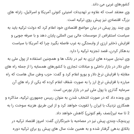
کشورهای غربی می داند.
وی معتقد است که علاوه بر تهدیدات امنیتی کنونی آمریکا و اسرائیل، زلزله های
بزرگ اقتصادی نیز پیش روی ترکیه است.
وی چند روز پیش در بیان مواضع اقتصادی خود اعلام کرد که دولت ترکیه باید به
سیاست استقراض از موسسات مالی بین المللی پایان دهد و با صرفه جویی و
افزایش ذخایر ارزی از وابستگی به غرب فاصله بگیرد چرا که آمریکا با سیاست
بدهکار کردن، قصد تجزیه ترکیه را دارد.
وی تبدیل سپرده های ارزی به لیر در بانک ها و همچنین استفاده از پول ملی به
جای دلار در بازار داخلی و مبادلات تجاری با کشورهای همسایه را از جمله راه های
مقابله با افزایش نرخ دلار و یورو اعلام کرد و گفت: حزب وطن سال هاست که راه
مبارزه با افزایش نرخ ارز را به صورت شفاف اعلام کرده که یکی از راه های آن
سرمایه گذاری با پول ملی لیر در بازار بورس است.
وی وعده داد که در صورت انتخاب شدن به عنوان رییس جمهوری ترکیه، مذاکره و
همکاری نزدیک با ایران را تقویت خواهد کرد و از این طریق هزینه سوخت را به
2 تا سه لیر(نصف رقم کنونی) کاهش خواهد داد.
پرینچک چندی پیش نیز در مصاحبه با خبرنگاران گفت: امروز اقتصاد ترکیه در
باتلاق بدهی گرفتار شده و به همین علت سال های پیش رو برای ترکیه دوره