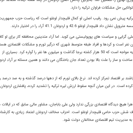
توانایی حل مشکلات فراوان ترکیه را دارد.
یه پیش نمی رود. رقیب اصلی او کمال قلیچدار اوغلو است که ریاست حزب جمهوریت 
وغلو 42.6 و اردوغان 41.1 آراء را در اختیار دارند.
ی گرایی و سیاست های پوپولیستی می کوبد. اما آراء متدینین محافظه کار برای او ک
پیروزی باید حمایت رای اولی‌ها که جمعیت آنها 6.7 میلیون نفر است و کردها و افراد طبقه متوسط شهری که درگیر تورم و مشکلات اقتصادی 
دست بیاورد. اردوغان همچنین با پیامدهای سیاسی زلزله ششم فوریه مواجه است که 50 هزار کشته برجا گذاشت و میلیون ها نفر را آواره کرد. بسیاری از
خت و ساز را علت بالا بودن تعداد جان باختگان می دانند و همین مسئله بر آراء اردوغ
باشند بر اقتصاد تمرکز کرده اند. نرخ بالای تورم که از دهها درصد گذشته و به صد درصد 
کرده است. در این میان آنچه سقوط ارزش لیره ترکیه را تشدید کرده، پافشاری اردوغان
را هیچ دیدگاه اقتصادی بزرگی ندارد ولی علی باباجان، مشاور مالی سابق که در ایالات 
اف شش حزب حامی قلیچدار اوغلو است. احزاب مخالف اردوغان اعتماد زیادی به کارشنا
 به مدیریت تیم اقتصادی مخالفان دولت شود.