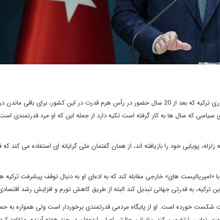
دیپلماسی ایرانی: به نظر می رسد رجب طیب اردوغان، رئیس جمهوری ترکیه که بعد از 20 سال حضور در رأس هرم قدرت در این کشور، برای باقی 
ی سیاسی که سال ها به کار گرفته است تکیه دارد از جمله این که او مرد قدرتمندی است 
زله، پویایی خود را بازیافته اند، از همان گفتمان ملی گرایانه ای استفاده می کند که قب
خاباتی خود در آنکارا در 14 ماه مه قول داد با «امپریالیست های» خارجی مقابله کند که به ادعای او به دنبال توقف پیشرفت ترکی
 ترکیه، به قدرتی جهانی تبدیل کند البته از طریق کاهش تورم و افزایش رشد اقتصاد
ت شکست خورده است. او از پایگاه مردمی قدرتمندی برخوردار است ولی همواره به ح
وزی نهایی را تضمین کند. بنابراین چالش اصلی اردوغان در چند هفته آینده، متقاعد کرد