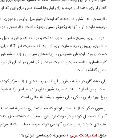
کافی از رای دهندگان مردد و رای اولی‌ها است مبنی برای این که او 
نظرسنجی ها نشان می دهند که اوضاع طبق میل رئیس جمهوری ترک
برعهده دارد و آراء آنها به یکدیگر بسیار نزدیک است. نظرسنجی موسسه متروپل نشان داد قلیچدار ا
اردوغان برای بسیج حامیان حزب عدالت و توسعه همچنان بر طبل مل
و او برای 
کارشناسان، مناسب نبودن عملیات نجات و کوتاهی در اجرای قوانین سا
منفی گذاشته است.
رای دهندگان در ترکیه بیش از آن که بر پیامدهای زلزله تمرکز کرده 
است، پس اندازها و قدرت خرید شهروندان را در سراسر ترکیه نابود 
نرخ بهره پایین بانکی برای تشویق رشد اقتصادی است.
از سوی دیگر، کمال قلیچدار اوغلو که سیاستمداری باتجربه است، ظاه
آمریکا تحصیل کرده و در دولت اردوغان مسئولیت داشته، جزء ائتل
اقتصادی خود دارند و حضور آنها می تواند موجب جلب اعتماد مردم
منبع:
ایندیپندنت عربی
/ تحریریه دیپلماسی ایرانی/11