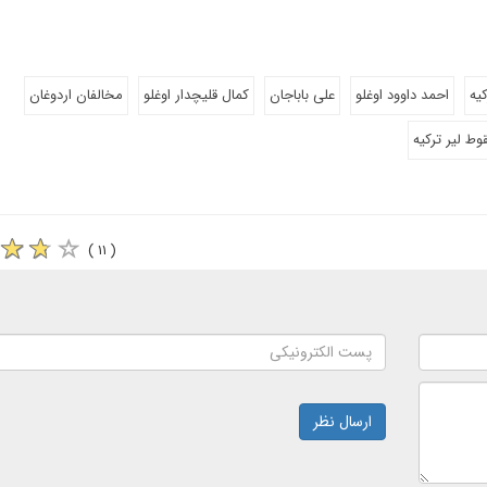
کیه
احمد داوود اوغلو
علی باباجان
کمال قلیچدار اوغلو
مخالفان اردوغان
ط لیر ترکیه
( ۱۱ )
ارسال نظر