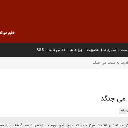
خاورمیانه
خست
درباره ما
عضویت
پیوند ها
تماس با ما
RSS
 قدرت به شدت می جنگد
 می جنگد
میانه
رده باشند بر اقتصاد تمرکز کرده اند. نرخ بالای تورم که از دهها درصد گذشته و به ص