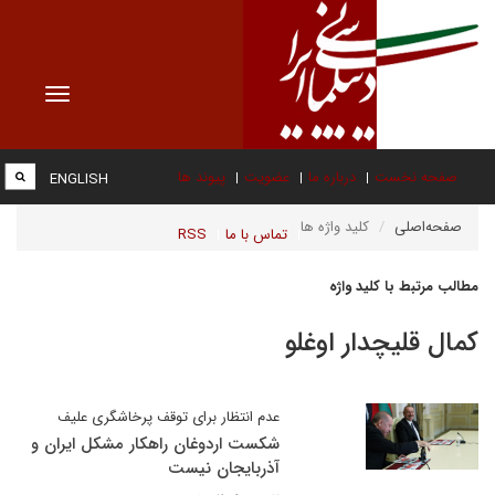
Toggle
vigation
صفحه نخست
درباره ما
عضویت
پیوند ها
ENGLISH
صفحه‌اصلی
کلید واژه ها
تماس با ما
RSS
مطالب مرتبط با کلید واژه
کمال قلیچدار اوغلو
عدم انتظار برای توقف پرخاشگری علیف
شکست اردوغان راهکار مشکل ایران و
آذربایجان نیست