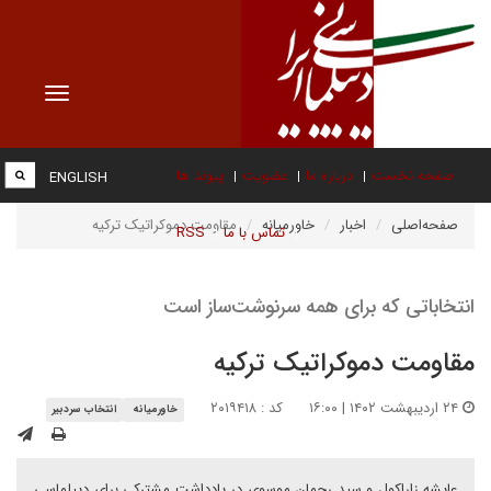
Toggle
vigation
صفحه نخست
درباره ما
عضویت
پیوند ها
ENGLISH
صفحه‌اصلی
اخبار
خاورمیانه
مقاومت دموکراتیک ترکیه
تماس با ما
RSS
انتخاباتی که برای همه سرنوشت‌ساز است
مقاومت دموکراتیک ترکیه
۲۴ اردیبهشت ۱۴۰۲ | ۱۶:۰۰
کد : ۲۰۱۹۴۱۸
خاورمیانه
انتخاب سردبیر
عایشه زاراکول و سید رحمان موسوی در یادداشت مشترکی برای دیپلماسی