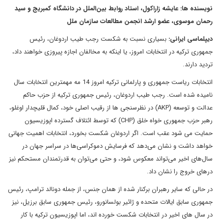
نویسنده ها: عایشه زاراکول، استاد روابط بین‌الملل در دانشگاه کمبریج و سید
رحمان موسوی، عضو ارشد انجمن مطالعات سازمان ملل
دیپلماسی ایرانی:
بسیاری نسبت به شکست رجب طیب اردوغان، رئیس
جمهوری ترکیه در انتخابات امروز، یا اینکه به مخالفان اجازه پیروزی خواهند داد،
تردید دارند.
انتخابات ریاست جمهوری و پارلمانی ترکیه امروز 14 مه مهمترین انتخابات سال
نامیده شده است. رجب طیب اردوغان، رئیس جمهوری ترکیه از حزب حاکم
عدالت و توسعه (AKP) در نظرسنجی ها از رقیب اصلی خود، کمال قلیچدار اوغلو،
رهبر حزب جمهوری خواه خلق (CHP) که توسط ائتلاف گسترده اپوزیسیون
حمایت می شود عقب است. اگر اردوغان شکست بخورد، انتخابات اهمیت جهانی
خواهد داشت و نشان می‌دهد که فرسایش دموکراسی‌ها در سراسر جهان در
سال‌های اخیر می‌تواند معکوس شود، و حتی می‌توان به قدرتمندان مستحکم نیز
درهای خروج را نشان داد.
در حالی که سایر رهبران برکنار شده از همان جنس، از جمله دونالد ترامپ، رئیس
جمهوری سابق ایالات متحده و ژائیر بولسانورو، رئیس جمهوری سابق برزیل، نیز
در سال های اخیر در انتخابات شکست خورده اند، اما اپوزیسیون ترکیه با کار