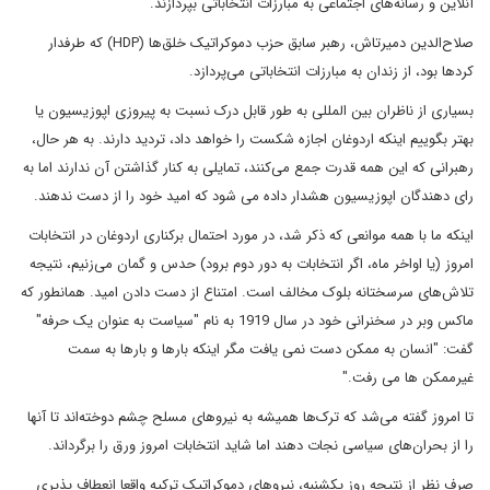
آنلاین و رسانه‌های اجتماعی به مبارزات انتخاباتی بپردازند.
صلاح‌الدین دمیرتاش، رهبر سابق حزب دموکراتیک خلق‌ها (HDP) که طرفدار
کردها بود، از زندان به مبارزات انتخاباتی می‌پردازد.
بسیاری از ناظران بین المللی به طور قابل درک نسبت به پیروزی اپوزیسیون یا
بهتر بگوییم اینکه اردوغان اجازه شکست را خواهد داد، تردید دارند. به هر حال،
رهبرانی که این همه قدرت جمع می‌کنند، تمایلی به کنار گذاشتن آن ندارند اما به
رای دهندگان اپوزیسیون هشدار داده می شود که امید خود را از دست ندهند.
اینکه ما با همه موانعی که ذکر شد، در مورد احتمال برکناری اردوغان در انتخابات
امروز (یا اواخر ماه، اگر انتخابات به دور دوم برود) حدس و گمان می‌زنیم، نتیجه
تلاش‌های سرسختانه بلوک مخالف است. امتناع از دست دادن امید. همانطور که
ماکس وبر در سخنرانی خود در سال 1919 به نام "سیاست به عنوان یک حرفه"
گفت: "انسان به ممکن دست نمی یافت مگر اینکه بارها و بارها به سمت
غیرممکن ها می رفت."
تا امروز گفته می‌شد که ترک‌ها همیشه به نیروهای مسلح چشم دوخته‌اند تا آنها
را از بحران‌های سیاسی نجات دهند اما شاید انتخابات امروز ورق را برگرداند.
صرف نظر از نتیجه روز یکشنبه، نیروهای دموکراتیک ترکیه واقعا انعطاف پذیری