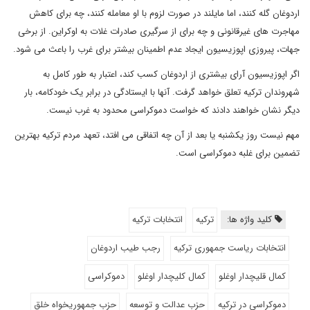
اردوغان گله کنند، اما مایلند در صورت لزوم با او معامله کنند، چه برای کاهش
مهاجرت های غیرقانونی و چه برای از سرگیری صادرات غلات به اوکراین. از برخی
جهات، پیروزی اپوزیسیون ایجاد عدم اطمینان بیشتر برای غرب را باعث می شود.
اگر اپوزیسیون آرای بیشتری از اردوغان کسب کند، اعتبار به طور کامل به
شهروندان ترکیه تعلق خواهد گرفت. آنها با ایستادگی در برابر یک خودکامه، بار
دیگر نشان خواهند دادند که خواست دموکراسی محدود به غرب نیست.
مهم نیست روز یکشنبه یا بعد از آن چه اتفاقی می افتد، تعهد مردم ترکیه بهترین
تضمین برای غلبه دموکراسی است.
کلید واژه ها:
ترکیه
انتخابات ترکیه
انتخابات ریاست جمهوری ترکیه
رجب طیب اردوغان
کمال قلیچدار اوغلو
کمال کلیچدار اوغلو
دموکراسی
دموکراسی در ترکیه
حزب عدالت و توسعه
حزب جمهوریخواه خلق