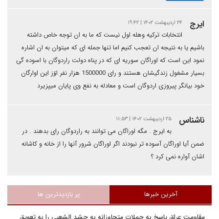
ايرج
۲۴ اردیبهشت ۱۴۰۲ | ۱۹:۴۲
انتخابات ترکیه وهله اول نیست که ما به ان توجه خاص داشته‌
باشیم یا به‌ نتیجه ان تعجب کنیم اما تنها جمله ای که میتوان به ان اشاره
نمود این است که اوراگان سوریه اى که در پناه دولت راردوگان با اسوده گى
بسیار مشغول زندگیشان هستند و راى 1500000 هزار نفر اۆز این اوارگان
خود بیانگر پیروزى اردوگان است و معادله به‌ نفع وی پایان میپزیرد
ناشناس
۲۵ اردیبهشت ۱۴۰۲ | ۱۱:۵۳
به ایرج . مگه اوراگان می توانند به راردوگان رای بدهند . در
ضمن آیا اوراگان آسوده تر نبودند اگر اوراگان شرور آنها را از خانه و کاشانه
اشان آواره نمی کرد ؟
آخرین خبرها
پر بازدیدترین ها
مقاومت عراق پاسخ به حملات متجاوزانه به حشد الشعبی را به تعویق