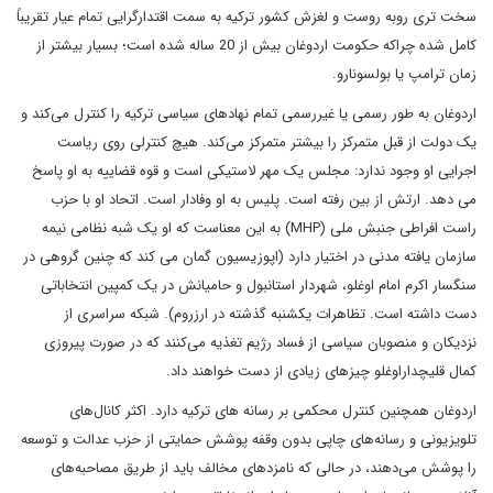
سخت تری روبه روست و لغزش کشور ترکیه به سمت اقتدارگرایی تمام عیار تقریباً
کامل شده چراکه حکومت اردوغان بیش از 20 ساله شده است؛ بسیار بیشتر از
زمان ترامپ یا بولسونارو.
اردوغان به طور رسمی یا غیررسمی تمام نهادهای سیاسی ترکیه را کنترل می‌کند و
یک دولت از قبل متمرکز را بیشتر متمرکز می‌کند. هیچ کنترلی روی ریاست
اجرایی او وجود ندارد: مجلس یک مهر لاستیکی است و قوه قضاییه به او پاسخ
می دهد. ارتش از بین رفته است. پلیس به او وفادار است. اتحاد او با حزب
راست افراطی جنبش ملی (MHP) به این معناست که او یک شبه نظامی نیمه
سازمان یافته مدنی در اختیار دارد (اپوزیسیون گمان می کند که چنین گروهی در
سنگسار اکرم امام اوغلو، شهردار استانبول و حامیانش در یک کمپین انتخاباتی
دست داشته است. تظاهرات یکشنبه گذشته در ارزروم). شبکه سراسری از
نزدیکان و منصوبان سیاسی از فساد رژیم تغذیه می‌کنند که در صورت پیروزی
کمال قلیچداراوغلو چیزهای زیادی از دست خواهند داد.
اردوغان همچنین کنترل محکمی بر رسانه های ترکیه دارد. اکثر کانال‌های
تلویزیونی و رسانه‌های چاپی بدون وقفه پوشش حمایتی از حزب عدالت و توسعه
را پوشش می‌دهند، در حالی که نامزدهای مخالف باید از طریق مصاحبه‌های