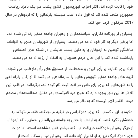
خود را ثابت کرده اند. اکثر احزاب اپوزیسیون کشور پشت سر یک نامزد ریاست
جمهوری متحد شده اند که قول داده است سیستم پارلمانی را که اردوغان در سال
2017 سرنگون کرد، احیا کند.
بسیاری از روزنامه نگاران، سیاستمداران و رهبران جامعه مدنی زندانی شده اند،
اما برخی دیگر به کار خود ادامه می دهند. بسیاری از شهروندان عادی به اتهامات
ساختگی توهین به اردوغان یا به دلیل پست هایشان در شبکه های اجتماعی
بازداشت شده اند، با این حال مردم همچنان به انتقاد از رژیم ادامه می دهند.
افراد برای نظارت بر رأی گیری و محافظت از صندوق های رأی داوطلب می شوند.
گروه های جامعه مدنی اتوبوس هایی را سازماندهی می کنند تا آوارگان زلزله اخیر
را به شهرهایی که برای رای دادن در آنجا ثبت نام کرده اند، برگردانند. در قلب این
تلاش‌ها این باور وجود دارد که هیچ مرد قدرتمندی در مقابل مخالفت‌های مصمم
مردم، آنقدر قوی نیست که به نظر می‌رسد.
علاوه بر این، کسانی که برای دموکراسی در ترکیه می‌جنگند، فقط می‌توانند به
خودشان تکیه کنند، نه به ارتش یا حتی به جامعه بین‌المللی. حمایتی که اردوغان
از دیگر رهبران خودکامه دریافت می کند بیشتر قابل مشاهده است، اما دولت
های دموکراتیک نیز به او اختیار آزاد داده اند. رهبران غربی ممکن است از