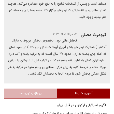
مسلط است و پیش از انتخابات نتایج را به نفع خود مصادره می‌کند. هرچند
که در سالم بودن انتخاباتی که اردوغان برگزار کند مخصوصا با این فاصله کم
هم تردید وجود دارد.
كيومرث مصلي
۰۴ خرداد ۱۴۰۲ | ۱۹:۳۲
تحلیل عالی بود ، بخصوص بخش مربوط به مارال
آکشنر ( همانیکه اردوغان باش آچیق آرواد خطابش می کند ) در مورد کمال
که اصلا جای بحث ندارم ، حدود ۳۰ سال است که به ترکیه رفت و آمد دارم
، طرفداران کمال یادشان رفته وضع فلاکت بار ترکیه قبل از اردوغان را ، بالای
غیرت مقاله را ترجمه کنید به زبان ترکی استانبولی و بفرستید در ترکیه به هر
شکل ممکن پخش شود تا مردم آنجا به بختشان لگد نزنند .
آخرین خبرها
پر بازدیدترین ها
الگوی اسرائیلی اوکراین در قبال ایران
خوانشی از منظر اقتصاد سیاسی و ژئوپلیتیک کریدورها