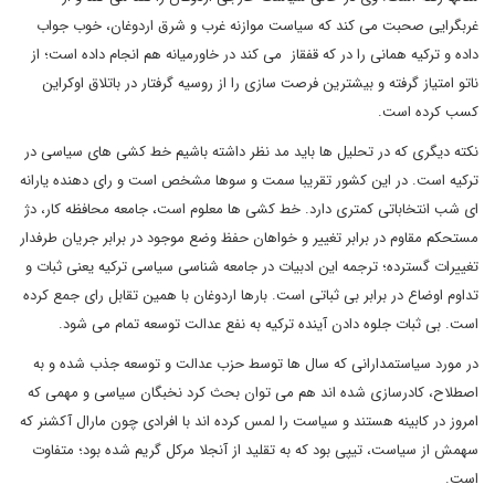
غربگرایی صحبت می کند که سیاست موازنه غرب و شرق اردوغان، خوب جواب
داده و ترکیه همانی را در که قفقاز می کند در خاورمیانه هم انجام داده است؛ از
ناتو امتیاز گرفته و بیشترین فرصت سازی را از روسیه گرفتار در باتلاق اوکراین
کسب کرده است.
نکته دیگری که در تحلیل ها باید مد نظر داشته باشیم خط کشی های سیاسی در
ترکیه است. در این کشور تقریبا سمت و سوها مشخص است و رای دهنده یارانه
ای شب انتخاباتی کمتری دارد. خط کشی ها معلوم است، جامعه محافظه کار، دژ
مستحکم مقاوم در برابر تغییر و خواهان حفظ وضع موجود در برابر جریان طرفدار
تغییرات گسترده؛ ترجمه این ادبیات در جامعه شناسی سیاسی ترکیه یعنی ثبات و
تداوم اوضاع در برابر بی ثباتی است. بارها اردوغان با همین تقابل رای جمع کرده
است. بی ثبات جلوه دادن آینده ترکیه به نفع عدالت توسعه تمام می شود.
در مورد سیاستمدارانی که سال ها توسط حزب عدالت و توسعه جذب شده و به
اصطلاح، کادرسازی شده اند هم می توان بحث کرد نخبگان سیاسی و مهمی که
امروز در کابینه هستند و سیاست را لمس کرده اند با افرادی چون مارال آکشنر که
سهمش از سیاست، تیپی بود که به تقلید از آنجلا مرکل گریم شده بود؛ متفاوت
است.