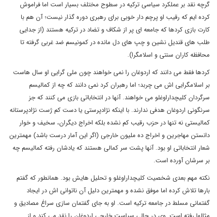
گرچه نقد بر عملکرد سیاسی ترکیه در سطوح مختلف بسیار است اما فراموش
کرده ایم که رقیب او پرچم دار خوبی برای رهبری دوره گذار نیست؛ آن هم با
کارت بازی کردها که جامعه ای پر از شکاف و تضاد در ترکیه هستند (از جدایی
طلب های قندیل نشین و چپ های دل مانده در کمونیسم ضد غربی گرفته تا
محافظه کاران سنتی و اسلامگرا).
کردها فقط می دانند که اردوغان را نمی خواهند چون ملی گرایی او سال هاست
بر اسلامگرایی اش می چربد؛ اما رهبران کرد نمی دانند که چه از کمالیسم
سرگردان کلیچداراوغلو می خواهند. آنها در انتخاباتی بازی می کنند که جز
سرنگونی اردوغان هدفی ندارند. با اینکه نژادپرستی یا دست کم ژست نژادپرستانه
کمالیستی نه تنها در حزب رقیب کم نشده بلکه اخراج دیگران، سخیف و خوار
دانستن مهاجرین و اخراج ده ملیون خارجی (اگر این آمار درست باشد) مهمترین
شعار انتخاباتی او بود. آنها پشت سر کمالی هستند که یادشان رفته کمالیسم چه
بر سرشان آورده است.
نکته مهم بعدی شخصیت کلیچداراوغلو و تحلیل هایش بود. همانطور که گفتم
بارها تلاش کرده اما موفق نشده و مهمترین دلیل آن ناتوانی اش در ایجاد
گفتمانی مسلط در جامعه ترکیه است. او به جای گفتمان سازی سراغ مصادیق و
مثالها رفته است. وی در حالی سیاست خارجی اردوغان را نقد می کند و از