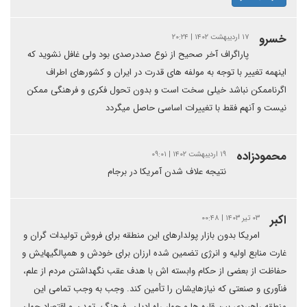
خسرو
۱۷ اردیبهشت ۱۴۰۲ | ۲۰:۲۴
پاراگراف آخر صحیح از نوع صددرصدی بود ولی غافل نشوید که
اینهمه تغییر با توجه به مولفه های قدرت در ایران و کشورهای اطراف
اگرناممکن نباشد خیلی سخت است و بدون تحول فکری و فرهنگی ممکن
نیست و آنهم فقط با تغییرات اساسی حاصل میگردد
محمودزاده
۱۹ اردیبهشت ۱۴۰۲ | ۰۹:۰۱
نتیجه علاف شدن آمریکا در برجام
اکبر
۰۳ تیر ۱۴۰۳ | ۰۰:۴۸
امریکا بدون بازار پولدارهای این منطقه برای فروش تولیدات گران و
غارت منابع اولیه و انرژی تضمین شده ارزان برای خودش و همپالگیهایش و
حفاظت از بعضی از حکام وابسته اش با هدف عقب نگهداشتن مردم از علم،
فنآوری و صنعتی که نیازهایشان را تأمین کند. وجب به وجب تمامی این
منطقه راهبردی بین قاره ها و چهار راه ادیان، فرهنگ، تمدن و اقتصاد جهان