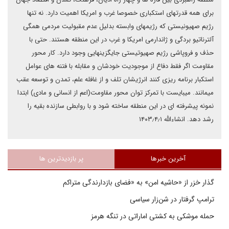
برای همه قدرتهای استکباری خصوصا غرب و امریکا اهمیت دارد. نه تنها
رژیم صهیونیستی که رژیمهای وابسته بدلیل عدم مقبولیت مردمی همگی
آلترناتیو بردگی و ژاندارمی امریکا و غرب در این منطقه هستند. حتی با
حذف و فروپاشی رژیم صهیوتیستی جایگزینهایی وجود دارد. کار محور
مقاومت اگر فقط دفاع از موجودیت خودشان و مقابله با فتنه های عوامل
استکبار برنامه ریزی کنند انرژیشان تلف و از غافله علم، تمدن و توسعه عقب
میمانند. میبایست با تمرکز توان محور مقاومت(اعم از انسانی و مادی) ابتدا
نمونه پیشرفته ای در این منطقه ساخته شود و با روابطی ‌‌سازنده بقیه را
رشد دهد. انشاءالله ۱۴۰۳٫۴٫۱
آخرین خبرها
پر بازدیدترین ها
گذار خزر از «حاشیه امن» به «فضای بازدارندگی متراکم
ترامپ گرفتار در شن‌زار سیاسی
حمله موشکی به کشتی اماراتی در تنگه هرمز