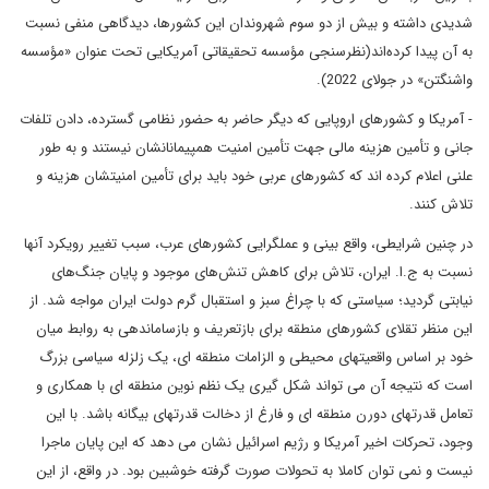
شدیدی داشته و بیش از دو سوم شهروندان این کشورها، دیدگاهی منفی نسبت
به آن پیدا کرده‌اند(نظرسنجی‌ مؤسسه تحقیقاتی آمریکایی تحت عنوان «مؤسسه
واشنگتن» در جولای 2022).
- آمریکا و کشورهای اروپایی که دیگر حاضر به حضور نظامی گسترده، دادن تلفات
جانی و تأمین هزینه مالی جهت تأمین امنیت همپیمانانشان نیستند و به طور
علنی اعلام کرده اند که کشورهای عربی خود باید برای تأمین امنیتشان هزینه و
تلاش کنند.
در چنین شرایطی، واقع بینی و عملگرایی کشورهای عرب، سبب تغییر رویکرد آنها
نسبت به ج.ا. ایران، تلاش برای کاهش تنش‌های موجود و پایان جنگ‌های
نیابتی گردید؛ سیاستی که با چراغ سبز و استقبال گرم دولت ایران مواجه شد. از
این منظر تقلای کشورهای منطقه برای بازتعریف و بازساماندهی به روابط میان
خود بر اساس واقعیتهای محیطی و الزامات منطقه ای، یک زلزله سیاسی بزرگ
است که نتیجه آن می تواند شکل گیری یک نظم نوین منطقه ای با همکاری و
تعامل قدرتهای دورن منطقه ای و فارغ از دخالت قدرتهای بیگانه باشد. با این
وجود، تحرکات اخیر آمریکا و رژیم اسرائیل نشان می دهد که این پایان ماجرا
نیست و نمی توان کاملا به تحولات صورت گرفته خوشبین بود. در واقع، از این