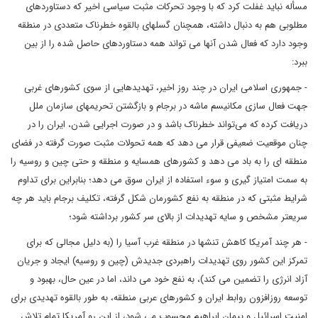
مسأله نباید غفلت کرد که با وجود تحرکات مثبت سیاسی اخیر که دستاوردهای
مطلوبی هم به دنبال داشته، همچنان گسلهای بالقوه خطرناک متعددی در منطقه
وجود دارد که فعال شدن آنها می تواند همه دستاوردهای حاصل شده را از بین
ببرد:
- جمهوری اسلامی ایران در چند روز اخیر، تهدیدهایی از سوی کشورهای غربی
جهت فعال سازی مکانیسم ماشه در برجام و بازگشتن تحریمهای سازمان ملل
دریافت کرده که می‌تواند خطرناک باشد و در صورت اجرایی شدن، ایران را در
چنان موقعیت ضعیفی قرار می دهد که همه تحولات مثبت صورت گرفته در فضای
منطقه ای را به باد می دهد و کشورهای همسایه و منطقه و حتی چین و روسیه را
به سمت امتیاز گیری و سوء استفاده از ایران سوق می دهد؛ بنابراین برای تداوم
شرایط مثبتی که در منطقه به نفع کشورمان شکل گرفته، تکلیف برجام باید هر چه
سریعتر مشخص و سایه تهدیدات از بالای سر کشور برداشته شود؛
- هر چند آمریکا کاهش تنشها در منطقه غرب آسیا را (به دلیل مجالی که برای
تمرکز این کشور روی تهدیدات راهبردی جدیدش (چین و روسیه) ایجاد و جریان
آزاد انرژی را تضمین می کند)، به نفع خود می داند، اما در عین حال، بهبود و
توسعه روزافزون روابط ایران و کشورهای عربی منطقه، به طور بالقوه تهدیدی برای
امنیت اسرائیل و پیمان ابراهیم محسوب می شود، از این رو آمریکا تمام تلاش