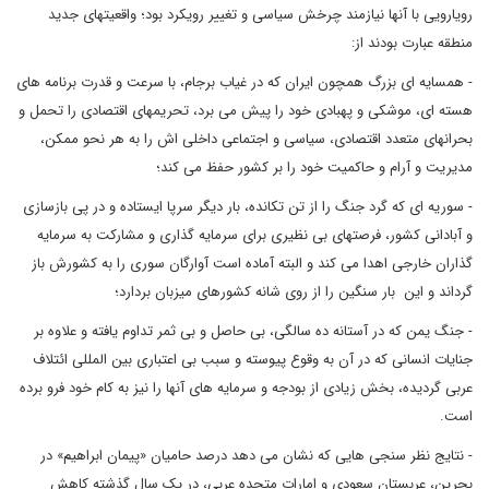
رویارویی با آنها نیازمند چرخش سیاسی و تغییر رویکرد بود؛ واقعیتهای جدید
منطقه عبارت بودند از:
- همسایه ای بزرگ همچون ایران که در غیاب برجام، با سرعت و قدرت برنامه های
هسته ای، موشکی و پهبادی خود را پیش می برد، تحریمهای اقتصادی را تحمل و
بحرانهای متعدد اقتصادی، سیاسی و اجتماعی داخلی اش را به هر نحو ممکن،
مدیریت و آرام و حاکمیت خود را بر کشور حفظ می کند؛
- سوریه ای که گرد جنگ را از تن تکانده، بار دیگر سرپا ایستاده و در پی بازسازی
و آبادانی کشور، فرصتهای بی نظیری برای سرمایه گذاری و مشارکت به سرمایه
گذاران خارجی اهدا می کند و البته آماده است آوارگان سوری را به کشورش باز
گرداند و این بار سنگین را از روی شانه کشورهای میزبان بردارد؛
- جنگ یمن که در آستانه ده سالگی، بی حاصل و بی ثمر تداوم یافته و علاوه بر
جنایات انسانی که در آن به وقوع پیوسته و سبب بی اعتباری بین المللی ائتلاف
عربی گردیده، بخش زیادی از بودجه و سرمایه های آنها را نیز به کام خود فرو برده
است.
- نتایج نظر سنجی هایی که نشان می دهد درصد حامیان «پیمان ابراهیم» در
بحرین، عربستان سعودی و امارات متحده عربی، در یک سال گذشته کاهش