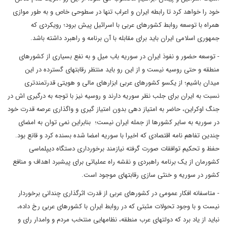
خود را خواهد کرد تا رابطه ایران و اعراب تنها در سطوحی خاص و به طور موازی
همراه با توسعه روابط کشورهای عربی با اسرائیل پیش برود؛ رویکردی که
جمهوری اسلامی ایران باید برای مقابله با آن برنامه و راهبرد داشته باشد.
- توسعه حضور و نفوذ ایران در سوریه باب میل و به نفع بسیاری از کشورهای
منطقه و حتی روسیه نیست و از این رو باید منتظر رقابتهای گسترده در این
میدان باشیم؛ از یکسو کشورهای عربی ابزارهای مالی و هویتی قدرتمندتری
نسبت به ایران برای جلب نظر سوریه دارند و روسیه نیز با توجه به درگیری اش در
جنگ اوکراین، حاضر به امتیاز دهی بدون امتیاز گیری و واگذاری عرصه قدرت خود
در سوریه به سایر کشورها از جمله ایران نیست؛ بنابراین نمی توان به امضای
چندین تفاهم نامه اقتصادی که اخیرا با سوریه امضا شده بسنده کرد و قانع بود.
حفظ و تحکیم توافقات صورت گرفته نیازمند برخورداری دستگاه دیپلماسی
کشورمان از یک برنامه راهبردی و نقشه راه عملیاتی برای پیشبرد اهداف و منافع
کشور در سوریه و خنثی سازی رقابتهای موجود است.
- متاسفانه افکار عمومی در کشورهای عربی از قدرت اثرگذاری چندانی برخوردار
نیست و با وجود تحولات مثبتی که در روابط ایران با کشورهای عربی رخ داده،
نباید از یاد برد که دولتهای عرب منطقه، نظامهایی منتخب مردم و وامدار رای و