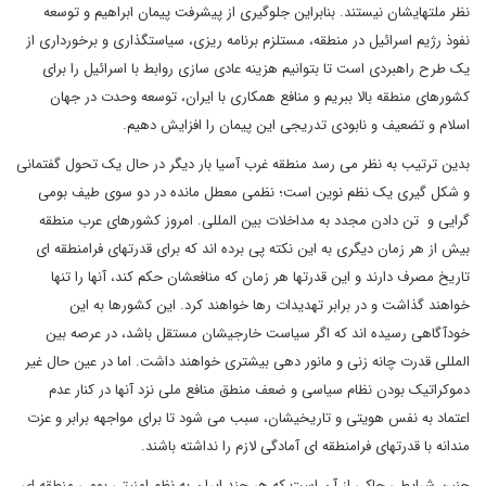
نظر ملتهایشان نیستند. بنابراین جلوگیری از پیشرفت پیمان ابراهیم و توسعه
نفوذ رژیم اسرائیل در منطقه، مستلزم برنامه ریزی، سیاستگذاری و برخورداری از
یک طرح راهبردی است تا بتوانیم هزینه عادی سازی روابط با اسرائیل را برای
کشورهای منطقه بالا ببریم و منافع همکاری با ایران، توسعه وحدت در جهان
اسلام و تضعیف و نابودی تدریجی این پیمان را افزایش دهیم.
بدین ترتیب به نظر می رسد منطقه غرب آسیا بار دیگر در حال یک تحول گفتمانی
و شکل گیری یک نظم نوین است؛ نظمی معطل مانده در دو سوی طیف بومی
گرایی و تن دادن مجدد به مداخلات بین المللی. امروز کشورهای عرب منطقه
بیش از هر زمان دیگری به این نکته پی برده اند که برای قدرتهای فرامنطقه ای
تاریخ مصرف دارند و این قدرتها هر زمان که منافعشان حکم کند، آنها را تنها
خواهند گذاشت و در برابر تهدیدات رها خواهند کرد. این کشورها به این
خودآگاهی رسیده اند که اگر سیاست خارجیشان مستقل باشد، در عرصه بین
المللی قدرت چانه زنی و مانور دهی بیشتری خواهند داشت. اما در عین حال غیر
دموکراتیک بودن نظام سیاسی و ضعف منطق منافع ملی نزد آنها در کنار عدم
اعتماد به نفس هویتی و تاریخیشان، سبب می شود تا برای مواجهه برابر و عزت
مندانه با قدرتهای فرامنطقه ای آمادگی لازم را نداشته باشند.
چنین شرایطی حاکی از آن است که هر چند ایران به نظم امنیتی بومی منطقه ای