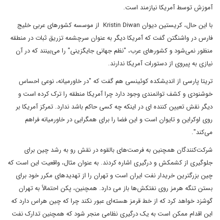
آموزش توسط آمریکا نیازمند است.
با این حال، کریستین دیوان Kristin Diwan از موسسه کشورهای عربی خلیج
فارس در واشنگتن گفت که آمریکا دیگر به عنوان سرچشمه تزریق ثبات در منطقه
منظور نمی‌شود و کشورهای عرب، "نظم جهانی جایگزینی" را می‌بینند که در آن
نیازی به پیروی از دستورات آمریکا ندارند.
تریتا پارسی از اندیشکده کوئینسی هم گفت که "در خاورمیانه، نوعی احساس
خوشنودی و کشف توانمندی وجود دارد چرا آمریکا منطقه را ترک کرده است و
دیگر نقش تعیین کننده ای در اینکه چه کسی حاکم باشد ندارد. تمرکز آمریکا بر
روی اوکراین و تایوان است و این فضا را برای همگرایی در خاورمیانه فراهم
می‌کند".
شرکت‌کنندگان همچنین به فرصت‌های بالقوه در نقش رو به رشد چین برای
جلوگیری از کشمکش و درگیری اشاره کردند. به عنوان مثال، واقعیت این است که
چین بزرگترین خریدار نفت ایران است و تهران را از تهدیدهای مکرر خود برای
بستن تنگه هرمز روی نفتکش‌ها باز می دارد. همچنین، پکن احتمالاً به تهران
گوشزد خواهد کرد که از خط قرمز هسته‌ای عبور نکند چرا که چین هراس دارد که
این اقدام ممکن است به یک درگیری نظامی منجر شود که همچنین تدارک نفت