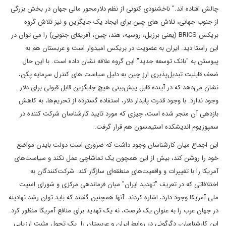
چالش افتاده اند." ناخشنودی کنونی از نظم دلارمحور مالی جهان در بخش بزرگی
از جنوب جهانی، تلاش های چین برای ایجاد یک جایگزین و نیز تلاش گروه
بریکس BRICS (یعنی برزیل، روسیه، هند، چین، آفریقای جنوبی) را می توان در
این راستا دید. ایران به عضویت در بریکس امیدوار است و عربستان هم به
پیوستن به "بانک توسعه جدید" این گروه علاقه نشان داده است. با این حال
ضعف قابلیت تبدیل‌پذیری ارز چین به دلیل سیاست های کنترل سرمایه‌ پکن،
نشان می‌دهد که در آینده قابل پیش‌بینی هیچ جایگزین قابل قبولی برای دلار
وجود ندارد. با وجود قدرت پایدار دلار، استفاده گسترده از تحریم‌ها، به کاهش
بازدهی آن منجر شده است، چیزی که مورد تایید کارشناسان شرکت کننده در
سمپوزیوم اندیشکده استیمسون هم قرار گرفت.
این اجماع میان کارشناسان وجود داشت که ضروری است دولت بایدن مواضع
خود را روشن کند، بیش از این همچون یک تماشاچی عمل نکند و سیاست‌های
آمریکا را با تغییرات و واقعیت‌های منطقه‌ای سازگار کند. شرکت‌کنندگان به
اختلافاتی که در تعریف "تهدید ایران" میان فرماندهی مرکزی و شورای امنیت
ملی آمریکا وجود دارد، اشاره کردند. آنها همچنین گفتند که باید توان رشد نهادینه
در جهان عرب را به عنوان یک فرصت، نه یک تهدید برای منافع آمریکا منظور کرد.
این کارشناسان، دگرگونی در روابط ایران و عربستان را یک تحول مثبت ارزیابی