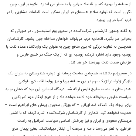
از منطقه را تهدید کند و اقتصاد جهانی را به خطر می اندازد. علاوه بر این، چین
نگران است که تولید سلاح‌ هسته‌ای در ایران ممکن است اقدامات مشابهی را در
غرب آسیا در پی بیاورد.
به گفته چندین کارشناس شرکت‌کننده در سمپوزیوم استیمسون، در صورتی که
بحرانی سر بگیرد، اتحادیه عرب می‌تواند خواهان مداخله چین بشود. کارشناسان
همچنین به تفاوت بزرگی که بین منافع چین به عنوان یک واردکننده عمده نفت با
روسیه وجود دارد اشاره کردند؛ روسیه ای که از یک جنگ در خلیج فارس و
افزایش قیمت نفت بهره‌مند خواهد شد.
در سمپوزیم یادشده، همچنین مباحث پرمایه ای درباره هندوستان به عنوان یک
بازیگر ژئواستراتژیک مهم در این منطقه پویا و نیز روابط اقتصادی طولانی
هندوستان با منطقه خلیج فارس ارائه شد. دیدگاه اجماعی این بود که دهلی نو به
سیاست خارجی بیطرفانه خود ادامه خواهد داد و از هیچ ابتکار مهم آمریکایی
برای ایجاد یک ائتلاف ضد ایرانی – که ویژگی محوری پیمان های ابراهیم است –
حمایت نخواهد کرد. شماری از کارشناسان شرکت‌کننده اشاره کردند که با آشتی
عربستان سعودی و ایران و نیز چرخش اساسی سیاست اسرائیل به راست
افراطی، به نظر می‌رسد دامنه و سرعت آن ابتکار دیپلماتیک، یعنی پیمان های