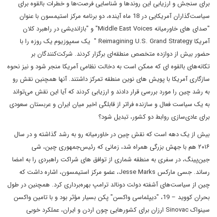
برای سنجش و ارزیابی این روندها و شناسایی فرصت‌ها و خطرات بالقوه برای
سیاست‌گذاران آمریکایی در 18 ماه آینده، دو برنامه مرکز استیمسون با عنوان
"صدای های خاورمیانه Middle East Voices" و "بازاندیشی در راهبرد کلان
آمریکا Reimagining U.S. Grand Strategy " یک سمپوزیوم یک روزه را با
حضور بیش از دوازده متخصص منطقه‌ای برگزار کردند. شرکت‌کنندگان بر
تکانه‌های بالقوه ای که ممکن است به دخالت نظامی آمریکا منجر شود و نیز نحوه
سازگاری آمریکا با پویش ‌های نوین منطقه تمرکز داشتند. آنها همچنین نقش رو
به رشد چین را مورد بررسی قرار دادند و ارزیابی کردند که آیا این نقش می‌تواند
به یک سیاست فعال و سازنده فراتر از قابلگی اخیر میان ایران و عربستان سعودی
برای عادی‌سازی روابط دو کشور، تبدیل شود؟
بیش از یک دهه است که نقش چین در خاورمیانه رو به رشد گذاشته و در سال
۲۰۱۶ هم با جهش بزرگی همراه شد، زمانی که رئیس‌جمهوری چین، شی
جین‌پینگ، در سفری به منطقه شماری از توافق های شراکت راهبردی را به امضا
رساند. جسی مارکس Jesse Marks، عضو مرکز استیمسون، اشاره داشت که
چین از سیاست‌های آشفته دولت دونالد ترامپ بهره‌برداری کرد. همچنین در طول
بحران کووید – 19، "دیپلماسی واکسن" پکن بسیار مؤثر بود و با تامین واکسن
سینواک‌ Sinovac ارزان برای کشورهایی چون اردن و ایران، عملکرد خوبی