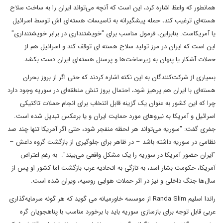
همانطور که واعظ اشاره کرد، این است که آنچه می‌تواند ایران را به ساخت سلاح
هسته‌ای ترغیب کند، حمله پیشگیرانه به تاسیسات هسته‌ای اش توسط اسرائیل
یا آمریکاست. بنابراین، فرمول مناسب برای "خویشتنداری در برابر خویشتنداری"
این است که ایران در مرز تولید سلاح هسته ای توقف کند و اسرائیل هم از
حملات آشکار یا پنهان به زیرساخت‌ها و پرسنل هسته‌ای ایران دست بکشد.
بسیاری از شرکت‌کنندگان به این نکته اشاره کردند که حتی اگر از بروز بحران
هسته‌ای با ایران هم پرهیز شود، احتمال بروز تنش منطقه‌ای در سوریه وجود دارد
چرا که این کشور به عنوان یک گزینه قابل انتخاب برای انجام حملات تاکتیکی
اسرائیل و آمریکا به نیروهای مورد حمایت ایران و یا برعکس تبدیل شده است.
جفری گفت: "سوریه می‌تواند هر لحظه منفجر شود، حتی اگر آمریکا تنها چند صد
نظامی در سوریه داشته باشد – در ظاهر برای جلوگیری از بازگشت گروه داعش –
"ایران حضور آمریکا در سوریه را یک مشکل واقعی می‌بیند". به رغم اعتراض
آمریکا، حکومت بشار اسد، به تازگی به اتحادیه عرب بازگشت اما کشور او پس از
سال‌ها جنگ داخلی و نیز در اثر حملات هوایی روسیه، ویران شده است.
راندا اسلیم Randa Slim از موسسه خاورمیانه می گوید که هر گونه سرمایه‌گذاری
عربی قابل توجه برای بازسازی سوریه باید با برخورد مناسب با پناهجویان گره