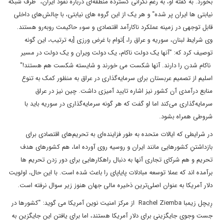
بخورد. به گفته او، به رغم نگرانی گسترده منطقه‌ای درباره نفوذ ایران، "ظرف شبکه
نیابتی ها ایران پر شده" و هر یک از این گروه های نیابتی، با چالش‌های داخلی
قابل توجهی در زمینه عملکرد ناکارآمد اقتصادی و سوء حاکیمت روبه‌رو هستند.
وی شرایط لبنان، سوریه و عراق را، ]توام با غرض ورزی [به ترتیب، این گونه
توصیف کرد که: "آنها یک دولت ناکام، یک دولت ویران و یک دولت در مسیر
ناکام شدن را دارند. آنها شکست می خورند و شایسته شکست هم هستند!"
اسلیم از تصمیم عربستان برای سرمایه‌گذاری در عراق به منظور کمک به تنوع
منابع درآمدی آن کشور نیز اشاره تایید آمیزی داشت. چین نیز در عراق
سرمایه‌گذاری می‌کند اما او گفت که هر گونه سرمایه‌گذاری در سوریه باید با
شروطی همراه بشود.
در شرایطی که ایالات متحده به طور فزاینده‌ای به تحریم‌های اقتصادی برای
بازداشتنِ کشورهایی مانند ایران و روسیه روی آورده‌ اما، هم کشورهای هدف
تحریم و هم شرکای تجاری آنها به دنبال راهکارهایی برای دور زدن تحریم ها
برآمده اند که عملا توسعه مبادلات پایاپای را باعث شده ‌است. با این حال، اولویت
دلار آمریکا به عنوان اصلی‌ترین ذخیره مالی جهان هنوز زیر سوال نرفته است.
رِیچل زیمبا Rachel Ziemba از مرکز امنیت نوین آمریکا می گوید: "کشورها در
جست وجوی جایگزینی برای دلار آمریکا هستند، اما برای یافتن این جایگزین به