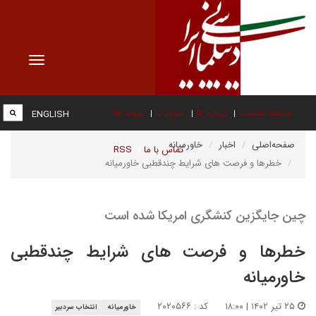
Toggle
vigation
صفحه نخست
درباره ما
عضویت
پیوند ها
ENGLISH
صفحه‌اصلی
اخبار
خاورمیانه
تماس با ما
RSS
خطرها و فرصت های شرایط چندقطبی خاورمیانه
چین جایگزین کنشگری امریکا شده است
خطرها و فرصت های شرایط چندقطبی
خاورمیانه
۲۵ تیر ۱۴۰۲ | ۱۸:۰۰
کد : ۲۰۲۰۵۶۶
خاورمیانه
انتخاب سردبیر