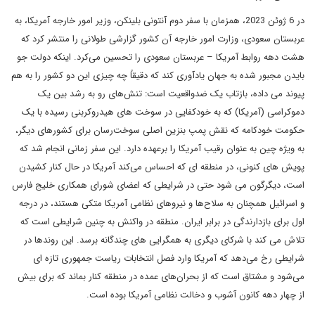
در 6 ژوئن 2023، همزمان با سفر دوم آنتونی بلینکن، وزیر امور خارجه آمریکا، به
عربستان سعودی، وزارت امور خارجه آن کشور گزارشی طولانی را منتشر کرد که
هشت دهه روابط آمریکا – عربستان سعودی را تحسین می‌کرد. اینکه دولت جو
بایدن مجبور شده به جهان یادآوری کند که دقیقاً چه چیزی این دو کشور را به هم
پیوند می داده، بازتاب یک ضدواقعیت است: تنش‌های رو به رشد بین یک
دموکراسی (آمریکا) که به خودکفایی در سوخت های هیدروکربنی رسیده با یک
حکومت خودکامه که نقش پمپ بنزین اصلی سوخت‌رسان برای کشورهای دیگر،
به ویژه چین به عنوان رقیب آمریکا را برعهده دارد. این سفر زمانی انجام شد که
پویش ‌های کنونی، در منطقه ای که احساس می‌کند آمریکا در حال کنار کشیدن
است، دیگرگون می شود حتی در شرایطی که اعضای شورای همکاری خلیج فارس
و اسرائیل همچنان به سلاح‌ها و نیروهای نظامی آمریکا متکی هستند، در درجه
اول برای بازدارندگی در برابر ایران. منطقه در واکنش به چنین شرایطی است که
تلاش می کند با شرکای دیگری به همگرایی های چندگانه برسد. این روندها در
شرایطی رخ می‌دهد که آمریکا وارد فصل انتخابات ریاست جمهوری تازه ای
می‌شود و مشتاق است که از بحران‌های عمده در منطقه کنار بماند که برای بیش
از چهار دهه کانون آشوب و دخالت نظامی آمریکا بوده است.