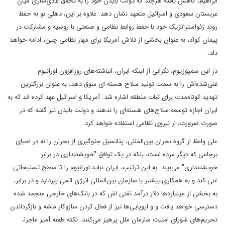
ابراهیم، کاهش یافته هرچند که دولت بایدن خود را به تحقق عادی‌سازی میان
عربستان سعودی و اسرائیل متعهد نشان دهد. علاوه بر این، دهلی نو به حفظ
روند ژئواستراتژیک خود با حفظ روابط نظامی و صنعتی با روسیه و مشارکت در
پیمان کوآد، به عنوان بخشی از تلاش آمریکا برای مهار نظامی چین، ادامه خواهد
داد.
در این سمپوزیوم، نگرانی از اینکه ایران، انباشته‌های روزافزون اورانیوم
غنی‌شده‌اش را به سمت تولید سلاح هسته ای سوق دهد، به عنوان بزرگترین
تهدید کوتاه‌مدت برای ثبات منطقه اشاره شد. آمریکا و اسرائیل عهد کرده اند که به
ایران اجازه توسعه سلاح‌های هسته‌ای را ندهند و دولت بایدن نیز گفته که در
صورت ضرورت، از نیروی نظامی استفاده خواهد کرد.
علی واعظ از گروه بحران بین‌المللی، پتانسیل جلوگیری از بحران را نه در احیای
برجامی که دیگر مرده‌ است، بلکه در یک توافق "خویشتنداری در برابر
خویشتنداری" می‌بیند. به این ترتیب، ایران نباید اورانیوم را تا سطح تسلیحاتی
غنی‌ کند و به همکاری بیشتر با سازمان بین‌المللی انرژی اتمی بپردازد و در برابر،
به بخشی از میلیاردها دلار درآمد نفتی اش که در بانک‌های خارجی منجمد شده
دسترسی خواهد یافت و و اروپایی‌ها نیز از فعال کردن سازوکار ماشه و بازگرداندن
تحریم‌های شورای امنیت سازمان ملل پرهیز می‌کنند. نکته طعنه آمیز ماجرا،