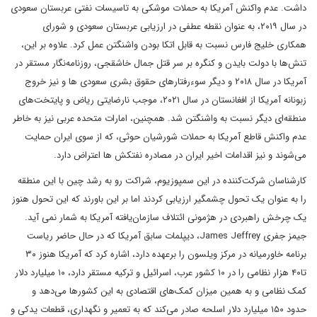
داشت. عدم واکنش آمریکا به حملات موشکی به تاسیسات نفتی عربستان سعودی
در سال ۲۰۱۹، به عنوان نقطه عطفی در ارزیابی عربستان سعودی و شورای
همکاری خلیج فارس نسبت به قابل اتکا بودن واشنگتن عمل کرد. علاوه بر این،
تنش‌ها با دولت بایدن و کنگره بر سر قتل جمال خاشقجی، روزنامه‌نگار مستقر در
آمریکا در سال ۲۰۱۸ و دیگر سوءرفتار‌های حقوق بشری سعودی ها و نیز خروج
زبونانه آمریکا از افغانستان در سال ۲۰۲۱، موجب نارضایتی ریاض و پایتخت‌های
منطقه‌ای دیگر نسبت به واشنگتن شد. همچنین، امارات متحده عربی نیز به خاطر
عدم واکنش قاطع آمریکا به حملات شورشیان حوثی، که از سوی ایران حمایت
می‌شوند و نیز اقدامات اخیر ایران در مصادره نفتکش ها اعتراض دارد.
کارشناسان شرکت‌کننده در این سمپوزیوم، شراکت رو به رشد چین با این منطقه
را به عنوان یک تحول چشمگیر ارزیابی کردند اما بر این باورند که این تحول هنوز
یک چرخش راهبردی در هژمونی ائتلاف سازمان‌یافته آمریکا به شمار نمی آید.
جیمز جفری James Jeffrey، دیپلمات سابق آمریکا که در حال حاضر ریاست
برنامه خاورمیانه در مرکز ویلسون را برعهده دارد، اشاره کرد که آمریکا هنوز ۳۰
تا۴۰ هزار نظامی را در ۱۰ کشور عرب، اسرائیل و ترکیه مستقر دارد، ۱۰ میلیارد دلار
کمک نظامی و به همین میزان کمک‌های اقتصادی به این کشورها می‌دهد و
حدود ۱۵۰ میلیارد دلار اسلحه صادر می‌کند که به تعمیر و نگهداری، قطعات یدکی و