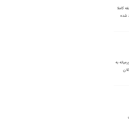
ه کاملا
د شده
میانه به
لان