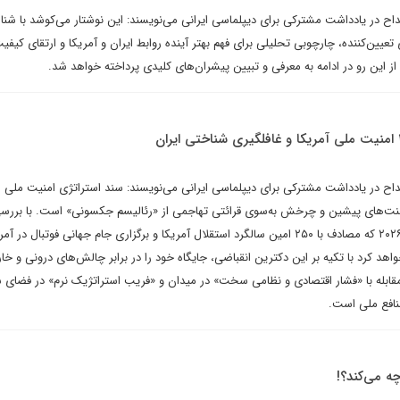
اح در یادداشت مشترکی برای دیپلماسی ایرانی می‌نویسند: این نوشتار می‌کوشد با شنا
عیین‌کننده، چارچوبی تحلیلی برای فهم بهتر آینده روابط ایران و آمریکا و ارتقای کیفی
از این رو در ادامه به معرفی و تبیین پیشران‌های کلیدی پرداخته خواهد شد.
اح در یادداشت مشترکی برای دیپلماسی ایرانی می‌نویسند: سند استراتژی امنیت ملی ا
ت‌های پیشین و چرخش به‌سوی قرائتی تهاجمی از «رئالیسم جکسونی» است. با بررس
سند پیش‌بینی می‌شود در سال ۲۰۲۶ که مصادف با ۲۵۰ امین سالگرد استقلال آمریکا و برگزاری جام جهانی فوتبال در
 کرد با تکیه ‌بر این دکترین انقباضی، جایگاه خود را در برابر چالش‌های درونی و خا
 مقابله با «فشار اقتصادی و نظامی سخت» در میدان و «فریب استراتژیک نرم» در فضای 
نافع ملی است.
چه می‌کند؟!