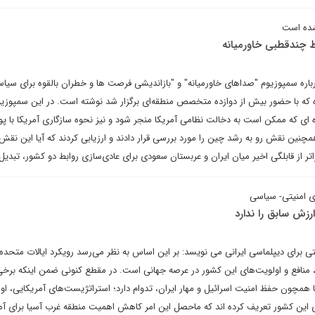
شده است
چندقطبی خاورمیانه
رباره سمپوزیوم "صداهای خاورمیانه" و "بازاندیشی فرصت ها و خطران بالقوه برای سیا
کایی" در ۱۸ ماه آینده که با حضور بیش از دوازده متخصص منطقه‌ای برگزار شد نوشته است. در این سمپوزی
وه ای که ممکن است به دخالت نظامی آمریکا منجر شود و نیز نحوه سازگاری آمریکا با پ
همچنین نقش رو به رشد چین را مورد بررسی قرار دادند و ارزیابی کردند که آیا این نقش 
ر از قابلگی اخیر میان ایران و عربستان سعودی برای عادی‌سازی روابط دو کشور، تبدیل
ای امنیتی- سیاسی
رزش سابق را ندارد
برای دیپلماسی ایرانی می نویسد: بر این اساس به نظر می‌رسد رویکرد ایالات متحده آ
، منافع و اولویت‌های این کشور در عرصه جهانی است. در مقطع کنونی ضمن اینکه برخ
همچون حفظ امنیت اسرائیل و مهار ایران، تدوام دارد؛ استراتژیست‌های آمریکایی، اول
ی این کشور تعریف کرده اند که ماحصل این امر کاهش اهمیت منطقه غرب آسیا برای آمر