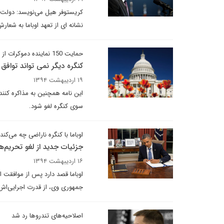
کریستوفر هیل می‌نویسد: دولت او
نشانه ای از تعهد اوباما به شعارش در کمپین سال 2008 است: مذاکره با دشمنان آمر
حمایت 150 نماینده دموکرات از توافق جامع
کنگره دیگر نمی تواند توافق 
۱۹ اردیبهشت ۱۳۹۴
این نامه همچنین به مذاکره کنند
سوی کنگره لغو شود.
اوباما با کنگره ناراضی چه می‌کند
جزئیات جدید از لغو تحریم‌ها
۱۶ اردیبهشت ۱۳۹۴
اوباما قصد دارد پس از موافقت ا
جمهوری وی، از قدرت اجرایی‌اش ب
اصلاحیه‌های تندروها رد شد