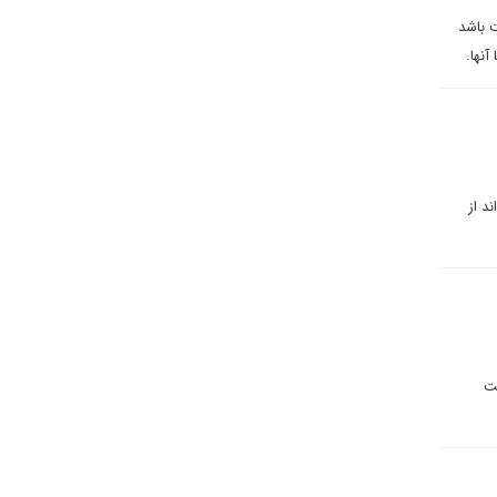
ت باشد
د از
ست