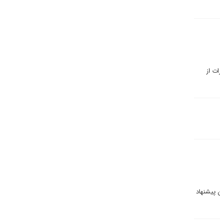
دین (دموکرات از
 پیشنهاد