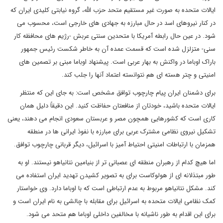
ایالات متحده به صورت غیر مستقیم متحد حزب الله، گروه نیابتی کلیدی ایران که
در کنار نیروهای اسد در حال مبارزه به جهادی های خارجی است، محسوب می
شود. در عین حال رابطه آمریکا با متحدین سنتی عربش -رژیم های محافظه کار
سنی- متزلزل شده است که قسمت عمده آن به خاطر شکست رئیس جمهور
باراک اوباما در واکنش به بهار عربی است. پیشنهاد اوباما مبنی بر تصمین های
امنیتی و چتر هسته ای هم نتوانسته اعتماد آنها را جلب کند.
برای دشمنان ایران پیام چارچوب توافق مشخص است: به جای این که منتظر
ایالات متحده باشید، خودتان از منافعتان حفاظت کنید. این دقیقاً دلیل همان
کاری است که کشورهایی همچون مصر و عربستان سعودی انجام می دهند، یعنی
تشکیل نیروی نظامی مشترک عربی برای مبارزه با نفوذ ایرانی ها در منطقه
همزمان با ارتباطات امنیتی احتیاط آمیز با اسرائیل، دیگر قربانی چارچوب توافق.
اما هیچ کدام از رهبران منطقه ای عصبانی تر از بنیامین نتانیاهو نیستند. او به
طور مبتذلانه ای از هولوکاست برای به تصویر کشیدن تهدید ایران استفاده می
کند. مشکل نتانیاهو مربوط به عدم ارتباطی است که با اوباما دارد. وی خواستار
کمک نظامی ایالات متحده به اسرائیل برای مقابله با چالشی به نام ایران است و
برای این اقدام به طور ناشیانه با مخالفین داخلی اوباما هم متحد می شود.