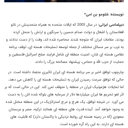
نویسنده: شلومو بن امی*
دیپلماسی ایرانی:
در سال 2003 که ایالات متحده به همراه متحدینش در ناتو
افغانستان را اشغال و دولت صدام حسین را سرنگون و ارتش را منحل کرده
بودند، مقامات ایران که متوجه شدند محاصره شده اند، وقت را از دست ندادند و
به غرب بر سر مسائل مختلف از جمله توسعه تسلیحات هسته ای، توقف برنامه
نظامی هسته ای شان، امنیت منطقه ای شامل فرایند صلح اسرائیل-فلسطین و
حمایت از حزب الله و حماس، پیشنهاد مصالحه بزرگ را دادند.
چارچوب توافق اخیر بر سر برنامه هسته ای ایران تاثیری متضاد داشته است. در
حالی که توافق سرعت رسیدن ایران به تسلیحات هسته ای را کاهش می دهد،
اما تمایلات هژمونیک ایران در منطقه را متوقف نمی کند. این در حالی است که بر
اثر لغو تحریم ها ایران میلیاردها دلار از سرمایه های بلوکه شده اش را به دست
می آورد. در نتیجه توافق، یک هرج و مرج استراتژیک در این منطقه مختل شده
به وجود خواهد آمد. آینده قدرت های منطقه ای همانند ترکیه، مصر و عربستان
سعودی (که در زمینه هسته ای روابط نزدیکی با پاکستان دارد) که قابلیت های
هسته ای دارند، به این راه گره خورده است.