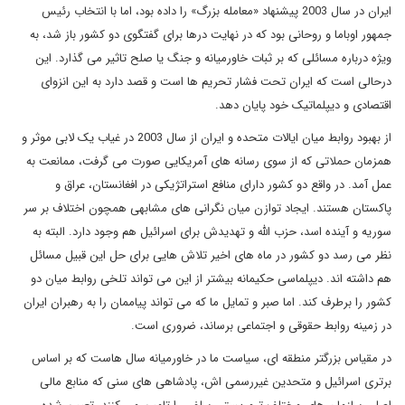
ایران در سال 2003 پیشنهاد «معامله بزرگ» را داده بود، اما با انتخاب رئیس
جمهور اوباما و روحانی بود که در نهایت درها برای گفتگوی دو کشور باز شد، به
ویژه درباره مسائلی که بر ثبات خاورمیانه و جنگ یا صلح تاثیر می گذارد. این
درحالی است که ایران تحت فشار تحریم ها است و قصد دارد به این انزوای
اقتصادی و دیپلماتیک خود پایان دهد.
از بهبود روابط میان ایالات متحده و ایران از سال 2003 در غیاب یک لابی موثر و
همزمان حملاتی که از سوی رسانه های آمریکایی صورت می گرفت، ممانعت به
عمل آمد. در واقع دو کشور دارای منافع استراتژیکی در افغانستان، عراق و
پاکستان هستند. ایجاد توازن میان نگرانی های مشابهی همچون اختلاف بر سر
سوریه و آینده اسد، حزب الله و تهدیدش برای اسرائیل هم وجود دارد. البته به
نظر می رسد دو کشور در ماه های اخیر تلاش هایی برای حل این قبیل مسائل
هم داشته اند. دیپلماسی حکیمانه بیشتر از این می تواند تلخی روابط میان دو
کشور را برطرف کند. اما صبر و تمایل ما که می تواند پیاممان را به رهبران ایران
در زمینه روابط حقوقی و اجتماعی برساند، ضروری است.
در مقیاس بزرگتر منطقه ای، سیاست ما در خاورمیانه سال هاست که بر اساس
برتری اسرائیل و متحدین غیررسمی اش، پادشاهی های سنی که منابع مالی