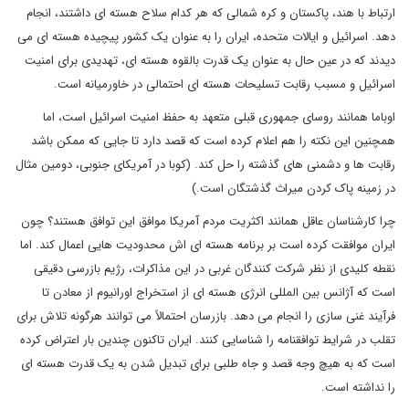
ارتباط با هند، پاکستان و کره شمالی که هر کدام سلاح هسته ای داشتند، انجام
دهد. اسرائیل و ایالات متحده، ایران را به عنوان یک کشور پیچیده هسته ای می
دیدند که در عین حال به عنوان یک قدرت بالقوه هسته ای، تهدیدی برای امنیت
اسرائیل و مسبب رقابت تسلیحات هسته ای احتمالی در خاورمیانه است.
اوباما همانند روسای جمهوری قبلی متعهد به حفظ امنیت اسرائیل است، اما
همچنین این نکته را هم اعلام کرده است که قصد دارد تا جایی که ممکن باشد
رقابت ها و دشمنی های گذشته را حل کند. (کوبا در آمریکای جنوبی، دومین مثال
در زمینه پاک کردن میراث گذشتگان است.)
چرا کارشناسان عاقل همانند اکثریت مردم آمریکا موافق این توافق هستند؟ چون
ایران موافقت کرده است بر برنامه هسته ای اش محدودیت هایی اعمال کند. اما
نقطه کلیدی از نظر شرکت کنندگان غربی در این مذاکرات، رژیم بازرسی دقیقی
است که آژانس بین المللی انرژی هسته ای از استخراج اورانیوم از معادن تا
فرآیند غنی سازی را انجام می دهد. بازرسان احتمالاً می توانند هرگونه تلاش برای
تقلب در شرایط توافقنامه را شناسایی کنند. ایران تاکنون چندین بار اعتراض کرده
است که به هیچ وجه قصد و جاه طلبی برای تبدیل شدن به یک قدرت هسته ای
را نداشته است.