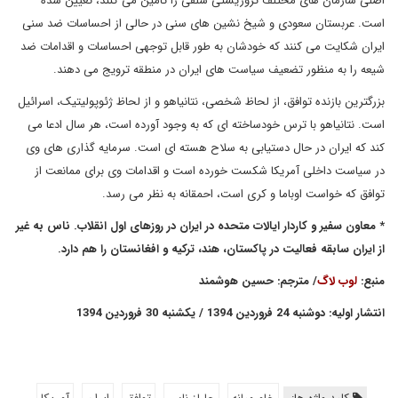
اصلی سازمان های مختلف تروریستی سلفی را تامین می کنند، تعیین شده
است. عربستان سعودی و شیخ نشین های سنی در حالی از احساسات ضد سنی
ایران شکایت می کنند که خودشان به طور قابل توجهی احساسات و اقدامات ضد
شیعه را به منظور تضعیف سیاست های ایران در منطقه ترویج می دهند.
بزرگترین بازنده توافق، از لحاظ شخصی، نتانیاهو و از لحاظ ژئوپولیتیک، اسرائیل
است. نتانیاهو با ترس خودساخته ای که به وجود آورده است، هر سال ادعا می
کند که ایران در حال دستیابی به سلاح هسته ای است. سرمایه گذاری های وی
در سیاست داخلی آمریکا شکست خورده است و اقدامات وی برای ممانعت از
توافق که خواست اوباما و کری است، احمقانه به نظر می رسد.
* معاون سفیر و کاردار ایالات متحده در ایران در روزهای اول انقلاب. ناس به غیر
از ایران سابقه فعالیت در پاکستان، هند، ترکیه و افغانستان را هم دارد.
منبع:
لوب لاگ
/ مترجم: حسین هوشمند
انتشار اولیه: دوشنبه 24 فروردین 1394 / یکشنبه 30 فروردین 1394