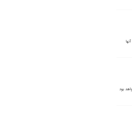
نها
رد. تعجب‌آور خواهد بود