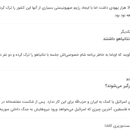
در سال 1948 سوریه نزدیک به 30 هزار یهودی داشت اما با ایجاد رژیم صهیونیستی بسیاری از آنها این کشور را ترک کر
ه نود بود.
کدیگر
تانیاهو داشتند
یند که اوباما به خاطر برنامه شام خصوصی‌اش جلسه با نتانیاهو را ترک کرده و دو نفر د
یو
رگیر می‌شوند؟
ی اسرائیل یا کمک به ایران و حزب‌الله برای این کار ندارد. پس از شکست مفتضحانه در ل
اضه فلسطین، آخرین چیزی که اسرائیل می‌خواهد ورود نیروهایش به جنگ داخلی سوریه
خست‌وزیری کانادا