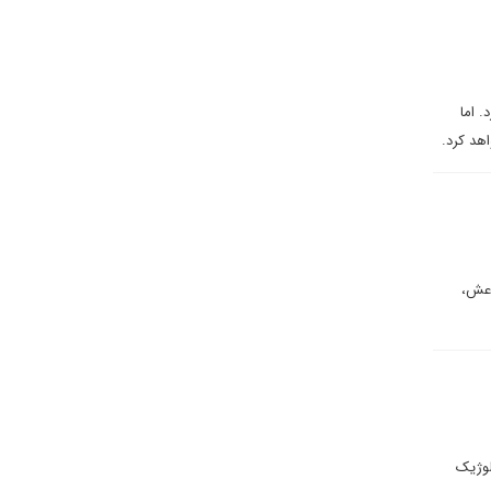
. اما
هد کرد.
اعش،
لوژیک