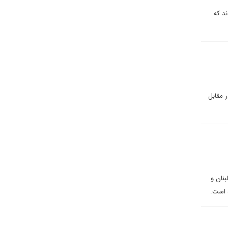
دند که
ر مقابل
بنان و
 است.