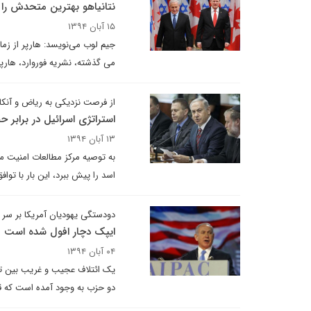
نتانیاهو بهترین متحدش را 
۱۵ آبان ۱۳۹۴
می گذشته، نشریه فوروارد، هارپر
از فرصت نزدیکی به ریاض و آنکا
استراتژی اسرائیل در برابر
۱۳ آبان ۱۳۹۴
به توصیه مرکز مطالعات امنیت مل
اسد را پیش ببرد، این بار با توا
دودستگی یهودیان آمریکا بر سر ت
ایپک دچار افول شده است
۰۴ آبان ۱۳۹۴
یک ائتلاف عجیب و غریب بین تند
دو حزب به وجود آمده است که قصد