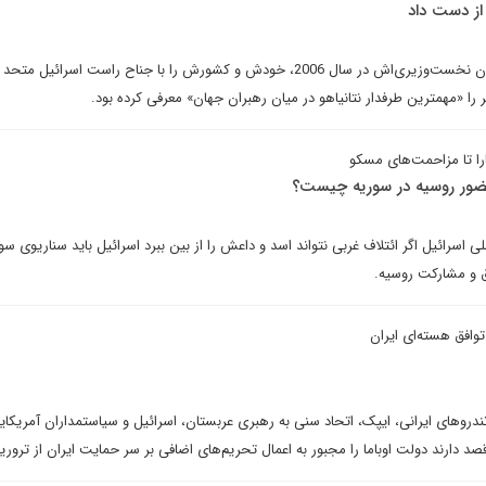
از دست داد
جیم لوب می‌نویسد: هارپر از زمان نخست‌وزیری‌اش در سال 2006، خودش و کشورش را با جناح راست اسرائیل
 را «مهمترین طرفدار نتانیاهو در میان رهبران جهان» معرفی کرده بود.
را تا مزاحمت‌های مسکو
 حضور روسیه در سوریه چیست؟
ی اسرائیل اگر ائتلاف غربی نتواند اسد و داعش را از بین ببرد اسرائیل باید سناریوی س
فق و مشارکت روسیه.
وافق هسته‌ای ایران
روهای ایرانی، ایپک، اتحاد سنی به رهبری عربستان، اسرائیل و سیاستمداران آمریکایی
 دارند دولت اوباما را مجبور به اعمال تحریم‌های اضافی بر سر حمایت ایران از تروری