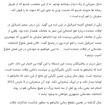
دنبال میزبانی از یک دیدار دوجانبه بودیم. ما از این متعجب شدیم که از طریق
رسانه ها متوجه شدیم که نخست وزیر به جای این که دعوت ما را قبول کند،
سفرش را لغو کرده است.»
یکی از اعضای کابینه اسرائیل در این باره می گوید، ران درمر، سفیر اسرائیل در
ایالات متحده درباره لغو احتمالی این سفر به مقامات هشدار داده بود. وقتی از
یکی از مقامات اسرائیلی پرسیده شد چرا نتانیاهو سفرش به کشوری که مهمترین
متحد اسرائیل است را لغو کرده وی در پاسخ گفت: «الان فصل شلوغ انتخابات
مقدماتی در ایالات متحده است ... ما نمی خواهیم به خودمان در این فصل شلوغ
آسیب بزنیم.»
دنیل درزنر در واشینگتن پست این مسئله را این گونه بی اعتبار می داند: «این
ادعا که نتانیاهو به شدت نگران تاثیرگذاری بر سیاست داخلی ایالات متحده است،
مزخرف است. چهار سال پیش، چنین نگرانی ای مانع از این نشد که نتانیاهو با
اوباما دیدار نکند و در ایپک سخنرانی نکند. اوه، آن سخنرانی در 5 مارس 2012
انجام شد یعنی یک روز قبل از سه شنبه بزرگ، و هیچ مشکلی هم در روند
انتخابات مقدماتی جمهوری خواهان به وجود نیامد.»
سال گذشته در همین مقطع زمانی نتانیاهو به منظور شکست مذاکرات ایالات