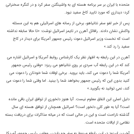
متحده با ایران بر سر برنامه هسته ای به واشینگتن سفر کرد و در کنگره سخنرانی
کرد؛ دیداری که مورد تایید کاخ سفید نبود.
پس از خبر لغو سفر نتانیاهو، برخی از رسانه های اسرائیلی هم به این مسئله
واکنش نشان دادند. رافائل آهرن در تایمز اسرائیل نوشت: «تا حالا سابقه نداشته
است که نخست وزیر اسرائیل دعوت رئیس جمهور آمریکا برای دیدار در کاخ
سفید را رد کند.»
آهرن در این رابطه به اظهار نظر یک کارشناس روابط آمریکا و اسرائیل اشاره می
کند که در این رابطه آب سردی بر روی نتانیاهو می ریزد: «وقتی رئیس جمهور
آمریکا شما را دعوت می کند، باید بروید. برخی اوقات شما خودتان را دعوت می
کنید بدون این که رئیس جمهور بخواهد شما را ببنید. اما وقتی شما را دعوت می
کند، نمی توانید نه بگویید.»
دلیل اصلی این اتفاق معلوم نیست. آیا هنوز دلخوری از توافق ایران باقی مانده
است؟ آیا به طور کلی دلخور است؟ اسرائیل همچنان از توافق هسته ای سال
گذشته ناراحت است و این در حالی است که در میانه مذاکرات برای دریافت بسته
نظامی از ایالات متحده است.
آخرین اپیزود در این رابطه مربوط به سفر جو بایدن، معاون رئیس جمهور آمریکا