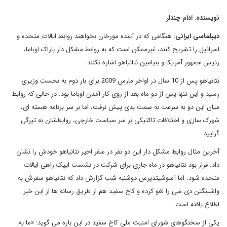
نویسنده
:
آدام چندلر
دیپلماسی ایرانی
: هنگامی که در آینده مورخان بخواهند روابط ایالات متحده و
اسرائیل را تشریح کنند، غیرممکن است که به روابط مشکل دار باراک اوباما،
رئیس جمهور آمریکا و بنیامین نتانیاهو اشاره نکنند.
نتانیاهو پس از 10 سال در اواخر مارس 2009 برای بار دوم به نخست وزیری
رسید و این تنها پس از دو ماه بعد از روی کار آمدن اوباما بود. در حالی که روابط
میان این دو به سرعت به سمت بدی پیش نرفت، اما بر سر برنامه هسته ای،
شهرک سازی و اختلافات تاکتیکی بر سر سیاست خارجی، روابطشان به تیرگی
گرایید.
آخرین مثال روابط مشکل دار این دو نفر در سفر اخیر نتانیاهو خودش را نشان
داد. قرار بود نتانیاهو در ماه جاری برای شرکت در نشست ایپک راهی ایالات
متحده شود. اما آسوشیتدپرس دوشنبه شب گزارش داد که نتانیاهو سفرش به
واشینگتن دی.سی را لغو کرده و کاخ سفید هم از طریق رسانه ها از این خبر
اطلاع یافته است.
یکی از سخنگوهای شورای امنیت ملی کاخ سفید در این باره می گوید: «ما به