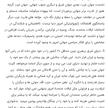
نخست جهان غرب، بعدی جهان شرق و دیگری جنوب جهانی. جهان غرب گرچه
هنوز از قدرت برتر جهانی برخوردار است، اما بیهوده میکوشد مناسبات مستقر و
قدیمی در نظامات جهانی را حفظ و برقرار نگه دارد. مؤلفه های قدرت غرب دیگر
پاسخگوی اقتضائات ژئوپولیتیکی امروز دنیا نیست. نااطمینانی و شکنندگی در
انتخابات ایالات متحده، جنگ روسیه در اوکراین، برآمدن جریان راست افراطی در
اروپا و تشدید کم سابقه تهدیدات امنیتی در حوزه هندو- پاسیفیک، دغدغه های
مضاعفی را برای افکار سیاسی جهانی امروز به وجود آورده است.
5- دنیای شرق برهبری چین حداقل ۲۰ کشور را در خود جای داده که در راس آنها
روسیه و ایران قرار دارند. این بلوک، بدلایلی هر روز بیشتر، از یک سو خود را
تحت فشار و تهدید دنیای غرب می بیند و از سوی دیگر اساسا میخواهد کلیت
جهان غرب را به چالش بکشد و آن را حتی الامکان سر جای خود بنشاند. زیر
شاخه های قدرتمند این بلوک مانند ایران و کره شمالی به همراه بازیگران نیابتی
بسیار قدرتمند و با انگیزه آن، نظیر حماس، حزب الله، حوثی ها و دیگران را
ابرقدرت پیر و فرتوتی مثل ایالات متحدۀ امروز بتنهایی نمی تواند مهار کند. به
همین خاطر ترامپ متحدان امریکا را صراحتا تهدید میکند که یا بیشتر برای
امنیت جمعی هزینه کنند و یا خود را در چنگال ولادیمیر پوتین ببینید. بدشواری
بتوان پیش بینی کرد که سمت و سوی این همه چالشگری های جهانی به کجا