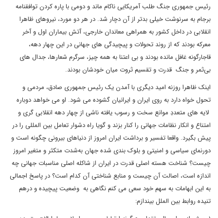
رئیس جمهوری جنگ طلب آمریکایی ناکام ماند و دومی با پاره کردن توافقنامه
برجام به سرنوشت خیلی بدتر از آن دچار شد. در هر دو مورد، نیروهای ظاهرا
انقلابی در داخل کشور به همراهی معاندان خارجی، آتش بیماران اول و آخر
معرکه بودند که از روند تحولات و پیچیدگی های جهانی در این چهار دهه،
قاجارگونه غافل مانده بودند و بی اعتنا به همه چیز، سرگرم شعارها، جدال های
بی‌ثمر و جنگ قدرت و تقسیم ثروت میان خودشان بودند.
اینک ظاهرا روزنه امید دیگری با آمدن یک رئیس جمهوری صادق، مردمی و
تحول خواه دارد به روی ایران و ایرانیان گشوده می شود. او می خواهد دوباره
لایه های متعددِ موانع سخت و رسوب یافته ناشی از چهار دهه انقلابی گری و
امتناع و انکار نظامات جهانی را کنار بزند و گویا راه دشوار تعامل بین المللی را در
پیش بگیرد. واقعا تفسیر و برداشت ایران امروز از دنیاهای بیرونی چگونه است و
دورنمای سیاسی و امنیتی و بلوک بندی شده جهان به‌شدت متکثر و متغیر امروز
چیست؟ شناخت هسته اصلی قدرت در ایران از شاکله اصلی مناسبات جهانی چه
اندازه است، اصالت آن چیست و منابع شناختی آن کدام است؟ در پاسخ اجمالی
به این ابهامات به سهم خود سعی می کنم نگاهی به وضعیت پیچیده و درهم
تنیده روابط بین الملل بیندازم: