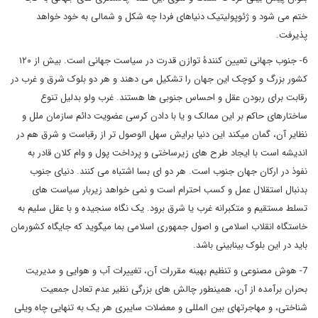
ختم می شود و ژئوپولیتیک دنیاهای فردا چه شکل و شمالی به خود خواهد
پذیرفت.
6- جنوب جهانی تعیین کنندۀ توازن قدرت در سیاست جهانی است. بیش از ۱۲۰
کشور بزرگ و کوچک این جهان را تشکیل می دهند و هر دو بلوک شرق و غرب در
رقابت برای ربودن عقل و احساس جنوبی ها هستند. غرب ولو بدلیل تنوع
ساختارهای حاکم بر این ممالک و یا با دادن کرسی عضویت دائم سازمان ملل و
نظایر آن، گمان میکند این دنیا برایش سهل الوصول تر از رقباست و شرق هم در
اندیشه است با ایجاد طرح های زیرساختی و پرداخت پول و وام کلان قادر به
نفوذ در ارکان جهان جنوب است. هر دو ای بسا اشتباه می کنند. دنیای جنوب
بدنبال استقلال عمل و کسب احترام است و نمی خواهد زیربار سیاست های
تسلط مستقیم و متکبرانه غرب یا شرق برود. یک نگاه سنجیده و با عقل سلیم به
خاستگاه انقلاب اسلامی و اصول جمهوری اسلامی بما میگوید که جایگاه کشورمان
باید در این بلوک بینابینی باشد.
7- هوش مصنوعی و تنظیم بهینه مقررات آن، تغییرات آب و هوایی و مدیریت
بحران برآمده از آن، همینطور چالش های بزرگی نظیر عدم تعادل جمعیت
شناختی، و مهاجرتهای بین المللی و معضلات سایبری هر یک به تنهایی چاه ویلی