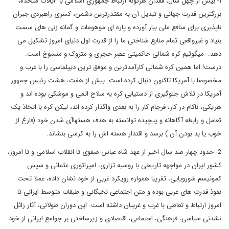
۱- بیش از چهل سال، فقدان هرگونه ارتباط جمهوری اسلامی با ایالات متحده،
بزرگترین قدرت جهانی و تبدیل آن به مقتدرترین دشمن، کسری راهبردی جبران
ناپذیری برای منافع ملی ببار آورده و پاره ای موهومات و گمانه زنی های سست
بنیاد و غیرواقعی تمام منابع شناختی ما را از قدرت اول دنیای امروز تشکیل می
دهد. میگوئیم کره شمالی حاکمیتی عصر حجری و متروک و منسوخ است.
درست! اما همین کره شمالی کارآمدترین و موفق ترین دیپلماسی را با غرب و
مخصوصا با آمریکا تاکنون دنبال کرده است. بیش از هفت، هشت رئیس جمهور
آمریکا در تلاش جلوگیری از دستیابی کره به سلاح اتمی و موشکی بوده اند و
هریکی، ناکام در کار، فرجام کار را به بعدی واگذار کرده اند، لیکن کره با اتخاذ یک
تعامل و رابطه آگاهانه و پیچیده توانسته به هدف هستهاآی شدن خود (فارغ از
خوب یا بد بودن آن ) برسد و اقتدار هسته اش را به کرسی بنشاند.
2- حدود چهار صد سال اخیر از عهد شاه عباس صفوی تا انقلاب اسلامی و تا امروز،
کشور ایران در مواجهه تاریخی با روسیه تزاری، امپراتوری عثمانی و سپس
کمونیسم شورویایی، تقریبا همواره رویکرد غربی از خود نشان داده، عملا تحت
نفوذ قدرت های غربی بوده و متن اجتماعی نخبگانی و طبقات متوسط ایرانی تا
امروز ارتباط و تعاطی با غرب و غربیان داشته است. این دوران طولانی، آثار زائل
نشدنی سیاسی، فرهنگی، اجتماعی، اقتصادی و زیرساختی بر جوامع ایرانی از خود