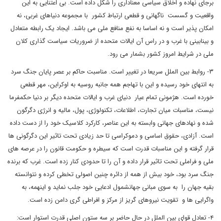
برجای نهاده و اخلاق سیاسی معناداری را شکل داده است. بی اعتنایی به این
واقعیت و گسست ناگهانی و قطعی ارتباط کشور با مجموعه دنیاهای غربی، نه
امکان پذیر است و نه اساسا به نفع منافع ملی می باشد. ایجاد یک رابطه متعادل
و بینابینی با غرب و در راس آن ایالات متحده از ضروریات سیاست گذاری کلان
ملی در شرایط امروز کشور بشمار می رود.
۳- روابط بین الملل سریعا در تغییر است. مناسبت حاکم بر عصر پایان جنگ سرد
به انتهای خود رسیده و این با تهاجم همه جانبه روسیه به اوکراین، مهر قطعی
خورده است. هژمونی تمام عیار دنیای غرب و ایالات متحده دیگر بر دنیا حکمفرما
نیست، مناسبات میان تجارت، اطلاعات، تکنولوژی، پول، مالیه و انرژی دگرگون
شده و نهادهای جهانی وابسته به این عناصر، کارکرد کلاسیک خود را از دست داده
است. آزادی، حقوق اساسی و دموکراسی تا حد زیادی تحت تاثیر این دگرگونی ها
قرار گرفته و این مناسبات قدرت است که سیطره و حکومت قانون را در عرصه های
ملی و فراملی تحت تاثیر قرار داده و آن را تا حدودی کنار زده است. غرب که برنده
جنگ سرد بود، خود بیش از همه از دائره چنین اصولی تخطی کرده و نتوانسته
بقیه جهان را به سوی مبانی جهانشمول ادعایی خود جلب نماید و اینهمه، به
واگرایی ها و تقویت نیروهای گریز از مرکز و افراطی گری دامن زده است.
۴- تعادل قوای بین الملل در حال حاضر بر سه ستون اصلی قدرت استوار است: