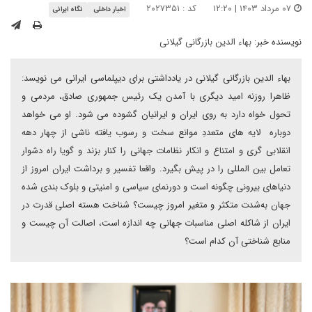
۰۷ مرداد ۱۴۰۳ | ۱۲:۲۰
کد : ۲۰۲۷۳۵۱
اخبار داخلی
نگاه ایرانی
نویسنده خبر:
بهاء الدین بازرگانی گیلانی
بهاء الدین بازرگانی گیلانی در یادداشتی برای دیپلماسی ایرانی می نویسد:
ظاهرا روزنه امید دیگری با آمدن یک رئیس جمهوری صادق، مردمی و
تحول خواه دارد به روی ایران و ایرانیان گشوده می شود. او می خواهد
دوباره لایه های متعددِ موانع سخت و رسوب یافته ناشی از چهار دهه
انقلابی گری و امتناع و انکار نظامات جهانی را کنار بزند و گویا راه دشوار
تعامل بین المللی را در پیش بگیرد. واقعا تفسیر و برداشت ایران امروز از
دنیاهای بیرونی چگونه است و دورنمای سیاسی و امنیتی و بلوک بندی شده
جهان به‌شدت متکثر و متغیر امروز چیست؟ شناخت هسته اصلی قدرت در
ایران از شاکله اصلی مناسبات جهانی چه اندازه است، اصالت آن چیست و
منابع شناختی آن کدام است؟