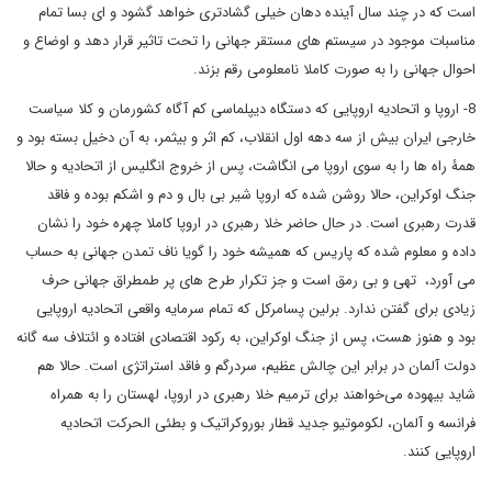
است که در چند سال آینده دهان خیلی گشادتری خواهد گشود و ای بسا تمام
مناسبات موجود در سیستم های مستقر جهانی را تحت تاثیر قرار دهد و اوضاع و
احوال جهانی را به صورت کاملا نامعلومی رقم بزند.
8- اروپا و اتحادیه اروپایی که دستگاه دیپلماسی کم آگاه کشورمان و کلا سیاست
خارجی ایران بیش از سه دهه اول انقلاب، کم اثر و بیثمر، به آن دخیل بسته بود و
همۀ راه ها را به سوی اروپا می انگاشت، پس از خروج انگلیس از اتحادیه و حالا
جنگ اوکراین، حالا روشن شده که اروپا شیر بی بال و دم و اشکم بوده و فاقد
قدرت رهبری است. در حال حاضر خلا رهبری در اروپا کاملا چهره خود را نشان
داده و معلوم شده که پاریس که همیشه خود را گویا ناف تمدن جهانی به حساب
می آورد، تهی و بی رمق است و جز تکرار طرح های پر طمطراق جهانی حرف
زیادی برای گفتن ندارد. برلین پسامرکل که تمام سرمایه واقعی اتحادیه اروپایی
بود و هنوز هست، پس از جنگ اوکراین، به رکود اقتصادی افتاده و ائتلاف سه گانه
دولت آلمان در برابر این چالش عظیم، سردرگم و فاقد استراتژی است. حالا هم
شاید بیهوده می‌خواهند برای ترمیم خلا رهبری در اروپا، لهستان را به همراه
فرانسه و آلمان، لکوموتیو جدید قطار بوروکراتیک و بطئی الحرکت اتحادیه
اروپایی کنند.