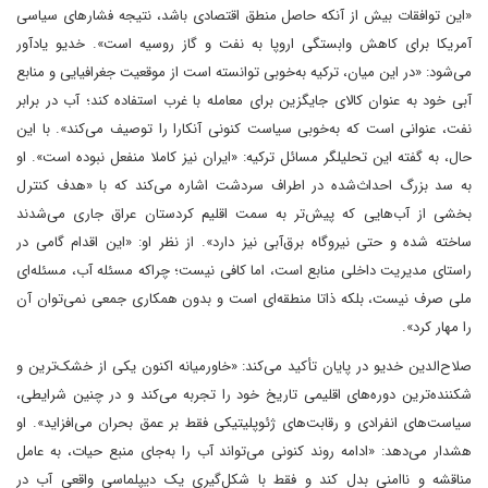
«این توافقات بیش از آنکه حاصل منطق اقتصادی باشد، نتیجه فشارهای سیاسی
آمریکا برای کاهش وابستگی اروپا به نفت و گاز روسیه است». خدیو یادآور
می‌شود: «در این میان، ترکیه به‌خوبی توانسته است از موقعیت جغرافیایی و منابع
آبی خود به عنوان کالای جایگزین برای معامله با غرب استفاده کند؛ آب در برابر
نفت، عنوانی است که به‌خوبی سیاست کنونی آنکارا را توصیف می‌کند». با این
حال، به گفته این تحلیلگر مسائل ترکیه: «ایران نیز کاملا منفعل نبوده است». او
به سد بزرگ احداث‌شده در اطراف سردشت اشاره می‌کند که با «هدف کنترل
بخشی از آب‌هایی که پیش‌تر به سمت اقلیم کردستان عراق جاری می‌شدند
ساخته شده و حتی نیروگاه برق‌آبی نیز دارد». از نظر او: «این اقدام گامی در
راستای مدیریت داخلی منابع است، اما کافی نیست؛ چراکه مسئله آب، مسئله‌ای
ملی صرف نیست، بلکه ذاتا منطقه‌ای است و بدون همکاری جمعی نمی‌توان آن
را مهار کرد».
صلاح‌الدین خدیو در پایان تأکید می‌کند: «خاورمیانه اکنون یکی از خشک‌ترین و
شکننده‌ترین دوره‌های اقلیمی تاریخ خود را تجربه می‌کند و در چنین شرایطی،
سیاست‌های انفرادی و رقابت‌های ژئوپلیتیکی فقط بر عمق بحران می‌افزاید». او
هشدار می‌دهد: «ادامه روند کنونی می‌تواند آب را به‌جای منبع حیات، به عامل
مناقشه و ناامنی بدل کند و فقط با شکل‌گیری یک دیپلماسی واقعی آب در