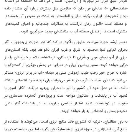
کاردار اسبق ایران در نیجریه و آرژانتین، هشدار می‌دهد که «منطقه در آستانه
خشک‌سالی ۵۰ ساله‌ای قرار دارد که سازمان ملل پیش‌تر درباره آن هشدار داده
بود و کشورهای ایران، ترکیه، عراق و افغانستان به شدت در معرض آن هستند».
او معتقد است «اکنون زمان بازگشت به مذاکرات چندجانبه و احیای کمیته‌های
مشترک است تا از تبدیل مسئله آب به مناقشه‌ای جدید جلوگیری شود».
مفسر ارشد حوزه سیاست خارجی تأکید می‌کند که «در صورت بی‌توجهی، آثار
بحران کم‌آبی تنها محدود به شرق و غرب ایران نخواهد بود، بلکه استان‌های
مرزی از آذربایجان غربی و شرقی تا کردستان، کرمانشاه، ایلام و خوزستان را نیز
درگیر خواهد کرد». سفیر پیشین ایران در تانزانیا، در بخش دیگری از گفت‌وگو با
اشاره به طرح اخیر رجب طیب اردوغان مبنی بر مبادله «آب در برابر انرژی» متذکر
می‌شود که «این سیاست اگرچه در ظاهر می‌تواند برای ترکیه سود اقتصادی داشته
باشد، اما در عمل خود آن کشور را نیز با بحران روبه‌رو می‌کند. آنکارا امروز با
کمبود آب در پایتخت و استانبول مواجه است و پروژه‌های گسترده سدسازی در
جنوب، در کوتاه‌مدت شاید امتیاز سیاسی بیاورد، اما در بلندمدت آثار منفی
محیط‌زیستی و اجتماعی به بار خواهد آورد».
به باور سقائیان، «ترکیه که کشوری فاقد منابع انرژی است، می‌کوشد با استفاده از
منابع آبی، امتیازاتی در حوزه انرژی از همسایگانش بگیرد، اما این سیاست، دیر یا