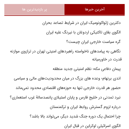
آخرین خبرها
پر بازدیدترین ها
دکترین ژئواکونومیک ایران در شرایط تصاعد بحران
الگوی بقای تاکتیکی اردوغان با نیرنگ علیه ایران
گره سیاست خارجی ایران چیست؟
نگاهی به پیامدهای ناخواسته راهبردهای امنیتی تهران در ترازوی موازنه
قدرت در خاورمیانه
پیمان دفاعی مکه؛ نظم امنیتی جدید منطقه
اندی برنهام؛ وعده های بزرگ در میان محدودیت‌های مالی و سیاسی
حضور هر قدرت خارجی تنها به حوزه‌های اقتصادی محدود نمی‌ماند
نبرد تمدنی در خلیج فارس و پایان استیلای پانصدسالۀ غرب استعماری؟
درباره لزوم گسترش روابط ایران و ترکمنستان
چرا احتمال یک دوره جنگ شدید دیگر، می‌تواند بالا باشد؟
الگوی اسرائیلی اوکراین در قبال ایران