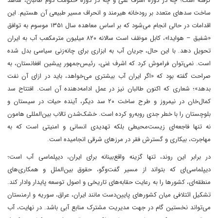
گرفته است؛ چه در دوره اشرف غنی و چه در دوره حکومت دوم طالبان، شاهد
ساخت سدهای متعدد بر رودخانه هیرمند و انحراف مسیر طبیعی آن هستیم. این
اقدامات در حالی انجام می‌شود که بر اساس معاهده سال ۱۳۵۱ موسوم به توافق
«شفیق – هوایدا»، کابل موظف است سالانه ۸۲۰ میلیون مترمکعب آب به ایران
تحویل دهد. با این حال، جریان آب به ابزاری برای چانه‌زنی سیاسی بدل شده
است. نمی‌توان فراموش کرد که اشرف غنی، رئیس‌جمهور پیشین افغانستان، به
صراحت گفته بود که «اگر ایران آب بیشتری می‌خواهد، باید در ازای آن نفت
بدهد»؛ شعاری که اکنون طالبان نیز در عمل ادامه‌دهنده آن است. افتتاح سد
کمال‌خان در نیمروز و طرح ساخت ۲۰ سد دیگر، آینده حیات در سیستان و
بلوچستان را با خطر جدی روبه‌رو کرده است. خشک‌شدن تالاب بین‌المللی هامون
نه تنها فاجعه‌ای زیست‌محیطی بلکه تهدیدی انسانی و امنیتی است که به
مهاجرت، بیکاری و گسترش فقر در مرزهای شرقی انجامیده است.
در برابر این روند، تنها گزینه واقع‌بینانه برای ایران، دیپلماسی آب است؛
دیپلماسی‌ای که بتواند از مسیر گفت‌وگو، حقوق بین‌الملل و همکاری‌های
منطقه‌ای، کشورها را به رعایت حقابه‌های تاریخی و اصول توسعه پایدار وادار کند.
تشکیل ائتلافی میان کشورهای پایین‌دست مانند ایران، عراق، سوریه و ارمنستان
می‌تواند نخستین گام در جهت مدیریت مشترک منابع آبی باشد. در نهایت، آب