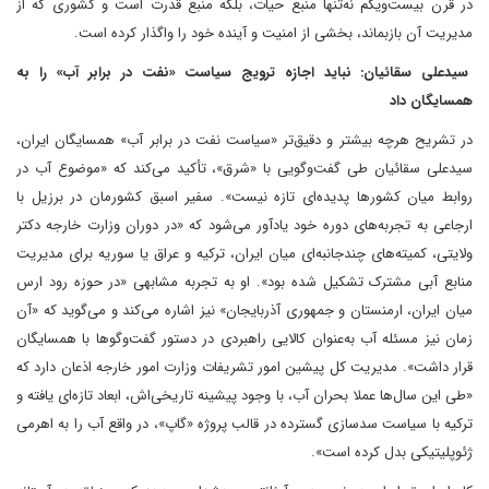
در قرن بیست‌ویکم نه‌تنها منبع حیات، بلکه منبع قدرت است و کشوری که از
مدیریت آن بازبماند، بخشی از امنیت و آینده خود را واگذار کرده است.
سیدعلی سقائیان: نباید اجازه ترویج سیاست «نفت در برابر آب» را به
همسایگان داد
در تشریح هرچه بیشتر و دقیق‌تر «سیاست نفت در برابر آب» همسایگان ایران،
سیدعلی سقائیان طی گفت‌وگویی با «شرق»، تأکید می‌کند که «موضوع آب در
روابط میان کشورها پدیده‌ای تازه نیست». سفیر اسبق کشورمان در برزیل با
ارجاعی به تجربه‌های دوره خود یادآور می‌شود که «در دوران وزارت خارجه دکتر
ولایتی، کمیته‌های چندجانبه‌ای میان ایران، ترکیه و عراق یا سوریه برای مدیریت
منابع آبی مشترک تشکیل شده بود». او به تجربه مشابهی «در حوزه رود ارس
میان ایران، ارمنستان و جمهوری آذربایجان» نیز اشاره می‌کند و می‌گوید که «آن
زمان نیز مسئله آب به‌عنوان کالایی راهبردی در دستور گفت‌وگوها با همسایگان
قرار داشت». مدیریت‌ کل پیشین امور تشریفات وزارت امور خارجه اذعان دارد که
«طی این سال‌ها عملا بحران آب، با وجود پیشینه تاریخی‌اش، ابعاد تازه‌ای یافته و
ترکیه با سیاست سدسازی گسترده در قالب پروژه «گاپ»، در واقع آب را به اهرمی
ژئوپلیتیکی بدل کرده است».