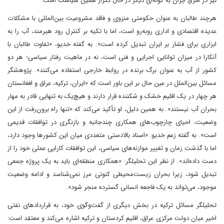
نیز در شرق ایران به گونه‌ای دیگر در حال تکرار همین سیاست است.
هرچند طالبان به عنوان حکومتی منزوی و فاقد مشروعیت بین‌المللی با مشکلات
عدیده اقتصادی و اداری روبه‌رو است، اما با تکیه بر کنترل رود هیرمند، آب را به
ابزاری برای فشار بر ایران تبدیل کرده است». به گفته خدیو، «تفاوت طالبان با
آنکارا در میزان توانایی اجرایی و فنی است، نه در ماهیت رفتار سیاسی؛ هر دو
کشور از آب به عنوان برگ برنده در روابط خارجی استفاده می‌کنند». پژوهشگر
مسائل بین‌الملل در عین حال بر این باور است که «ایران، ترکیه، عراق و افغانستان
هر چهار در یک اقلیم خشک و شکننده قرار دارند و هیچ‌یک به تنهایی قادر به مهار
بحران آب نیستند». به همین دلیل، او تأکید می‌کند که «تنها راه برون‌رفت از این
وضعیت، احیای چارچوب‌های همکاری چندجانبه و بازنگری در توافقات قدیمی
است». به گفته زعم خدیو: «اسناد بالادستی متعددی میان این کشورها وجود دارد،
اما با گذشت زمان و تغییر موازنه‌های سیاسی، این توافقات کارایی عملی خود را از
دست داده‌اند». از نظر این تحلیلگر: «همکاری منطقه‌ای باید به یک پروژه جمعی
تبدیل شود، زیرا بحران زیست‌محیطی کنونی مرز نمی‌شناسد و ادامه وضعیت
موجود، می‌تواند به یک فاجعه انسانی گسترده منجر شود».
تحلیلگر مسائل ترکیه در بخش دیگری از گفت‌وگوی خود، به قراردادهای نفتی
اخیر میان دولت مرکزی عراق، اقلیم کردستان و ترکیه اشاره می‌کند و معتقد است: