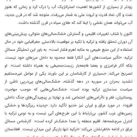
زودتر از بسیاری از کشورها اهمیت استراتژیک آب را درک کرد و زمانی که هنوز
نفت و گاز، نماد قدرت و ثروت ملی به شمار می‌رفت، متوجه شد که در قرن جدید،
آب می‌تواند همان نقشی را ایفا کند که طلای سیاه در قرن گذشته داشت.
اکنون با شتاب تغییرات اقلیمی و گسترش خشک‌سالی‌های متوالی، پیش‌بینی‌های
آن دوران تحقق ‌یافته و ترکیه با تکیه بر موقعیت بالادستی جغرافیایی خود در حال
استفاده از این منبع طبیعی به مثابه اهرم فشار است». به باور این تحلیلگر مسائل
ترکیه: «تأثیر سیاست‌های آبی آنکارا فقط محدود به داخل مرزهای خود نیست،
بلکه آثار فرامرزی و بعضا فاجعه‌بار زیست‌محیطی به همراه داشته است». او
تصریح می‌کند: «بسیاری از کارشناسان بر این باورند یکی از عوامل غیرمستقیم
تشدید بحران در سوریه در دهه گذشته، خشک‌سالی‌های پی‌درپی ناشی از
سیاست سدسازی ترکیه بوده است؛ خشک‌سالی‌هایی که موجب مهاجرت
روستاییان، فقر و ناآرامی‌های اجتماعی شد و نهایتا بر پیچیدگی‌های جنگ داخلی
افزود». در مورد عراق و ایران نیز خدیو تأکید دارد: «پدیده ریزگردها و خشکی
زمین‌های غرب کشور، بی‌ارتباط با این طرح‌های آبی نیست و به نوعی ترکیه با
کنترل سرچشمه‌ها، اقلیم منطقه را عمدا خشک‌تر کرده است». کارشناس مسائل
عراق در ادامه خاطرنشان می‌کند: «ترکیه تنها بازیگر این میدان نیست. افغانستان