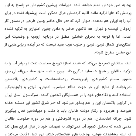
زود به ضرر خودش تمام خواهد شد». دیپلمات پیشین کشورمان در پاسخ به این
پرسش که «آیا ترکیه مانند اقلیم کردستان عراق ممکن است پیشنهاد نفت در برابر
آب را به ایران هم بدهد»، عنوان کرد که «در حال حاضر چنین طرحی در دستور کار
اردوغان نیست و تهران هم تاکنون حاضر به دادن چنین امتیازی به ترکیه نشده
است، اما با توجه به بحران خشکی مطلق در دریاچه ارومیه و وضعیت آبی
استان‌های شمال‌ غربی، غربی و جنوب غرب بعید نیست که در آینده رایزنی‌هایی از
این جنس مطرح شود».
البته سقائیان تصریح می‌کند که «نباید اجازه ترویج سیاست نفت در برابر آب را به
ترکیه، طالبان و هیچ همسایه دیگری داد. چون حقابه، طبق مفاد بین‌المللی جزء
حقوق مسلم کشورهای پایین‌دست رودخانه‌هاست و کشورهای بالادستی
نمی‌توانند از منابع آبی در جهت منافع سیاسی، امنیتی، انرژی و ژئوپلیتیکی
استفاده کنند و نگاه‌های خود را بر همسایگان تحمیل کنند». سرکنسول اسبق ایران
در کراچی پاکستان این را هم یادآور می‌شود که «در شرق کشور نیز مسئله حقابه
هیرمند و هریرود و رفتار دولت طالبان باید با دقت و دیپلماسی فعال پیگیری
شود، چراکه افغانستان، هم در دوره اشرف‌غنی و هم در دوره حکومت طالبان
مدعی شده که به‌دلیل کمبود آب نمی‌تواند به تعهدات خود در قبال ایران عمل کند
که البته مشاهدات هوایی رودخانه‌های افغانستان خلاف این ادعا را ثابت می‌کند و