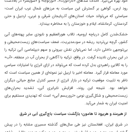
خود بهره می‌گیرد. احداث سدهای «کاراکورت»، «توزلوجا» و «سویلمز» در بالادست
رود ارس، گواهی بر گسترش این سیاست به مرزهای شمال‌ غرب ایران است؛
سیاستی که می‌تواند حیات استان‌های آذربایجان شرقی و غربی، اردبیل و حتی
کردستان، کرمانشاه، ایلام و خوزستان را به مخاطره بیندازد.
خشک‌شدن کامل دریاچه ارومیه، تالاب هورالعظیم و نابودی سایر پهنه‌های آبی
کشور، گرچه بی‌تردید ریشه در سوء‌مدیریت، ضعف سیاست‌های زیست‌محیطی و
بی‌توجهی داخلی دارد، اما نمی‌توان نقش بیرونی و سهم دیپلماسی آبی ترکیه را
در این بحران نادیده گرفت. در واقع، ترکیه با آگاهی از بحران آب در منطقه، «آب»
را به کالایی راهبردی بدل کرده است که می‌تواند در ازای انرژی یا امتیازات سیاسی
مورد معامله قرار گیرد. معامله اخیر با اربیل نیز نمونه‌ای از همین سیاست است که
ناظر به تثبیت موقعیت ترکیه در بازار انرژی از مسیر کنترل منابع حیاتی دیگران
خواهد بود. نتیجه این روند، افزایش نابرابری آبی، تشدید بحران‌های
زیست‌محیطی و شکل‌گیری نوعی «تروریسم آبی» است که تهدیدی مستقیم برای
امنیت ایران به شمار می‌آید.
از هیرمند و هریرود تا هامون؛ بازگشت سیاست باج‌گیری آبی در شرق
در شرق ایران، افغانستان نیز طی سال‌های گذشته مسیری مشابه را در پیش