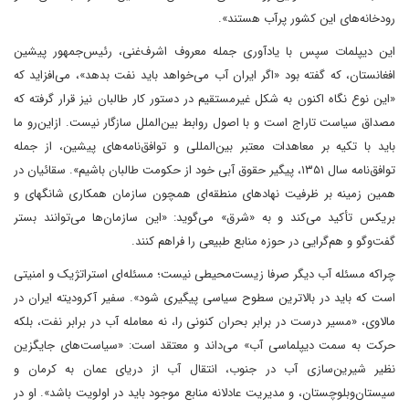
رودخانه‌های این کشور پرآب هستند».
این دیپلمات سپس با یادآوری جمله معروف اشرف‌غنی، رئیس‌جمهور پیشین
افغانستان، که گفته بود «اگر ایران آب می‌خواهد باید نفت بدهد»، می‌افزاید که
«این نوع نگاه اکنون به شکل غیرمستقیم در دستور کار طالبان نیز قرار گرفته که
مصداق سیاست تاراج است و با اصول روابط بین‌الملل سازگار نیست. ازاین‌رو ما
باید با تکیه بر معاهدات معتبر بین‌المللی و توافق‌نامه‌های پیشین، از جمله
توافق‌نامه سال ۱۳۵۱، پیگیر حقوق آبی خود از حکومت طالبان باشیم». ‌سقائیان در
همین زمینه بر ظرفیت نهادهای منطقه‌ای همچون سازمان همکاری شانگهای و
بریکس تأکید می‌کند و به «شرق» می‌گوید: «این سازمان‌ها می‌توانند بستر
گفت‌وگو و هم‌گرایی در حوزه منابع طبیعی را فراهم کنند.
چراکه مسئله آب دیگر صرفا زیست‌محیطی نیست؛ مسئله‌ای استراتژیک و امنیتی
است که باید در بالاترین سطوح سیاسی پیگیری شود». سفیر آکرودیته ایران در
مالاوی، «مسیر درست در برابر بحران کنونی را، نه معامله آب در برابر نفت، بلکه
حرکت به سمت دیپلماسی آب» می‌داند و معتقد است: «سیاست‌های جایگزین
نظیر شیرین‌سازی آب در جنوب، انتقال آب از دریای عمان به کرمان و
سیستان‌وبلوچستان، و مدیریت عادلانه منابع موجود باید در اولویت باشد». او در