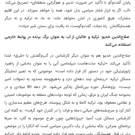
پایان گفت‌وگو با تأکید «بر ضرورت تدبیر و هم‌گرایی منطقه‌ای» تصریح می‌کند:
«آب، اگر به ابزار فشار سیاسی بدل شود، همه را خواهد سوزاند. در این اقلیم
مشترک، هیچ کشوری در امان نخواهد ماند؛ نه ما، نه ترکیه و نه دیگر
همسایگانمان. راه نجات، گفت‌وگوست، نه رقابت برای بستن شیر حیات».
صلاح‌الدین خدیو: ترکیه و طالبان از آب به عنوان برگ برنده در روابط خارجی
استفاده می‌کنند
صلاح‌الدین خدیو هم به عنوان دیگر کارشناس در گپ‌و‌گفتش با «شرق» ابتدا
تأکید می‌کند: «ترکیه مدت‌هاست دیپلماسی آبی را به عنوان بخشی از راهبرد
ژئوپلیتیکی خود در دستور کار قرار داده است». موضوعی که به تعبیر تحلیلگر
مسائل ترکیه: «ریشه‌ای چند دهه‌ای دارد و به‌هیچ‌وجه محدود به تحولات اخیر
نیست». پژوهشگر حوزه بین‌الملل یادآور می‌شود: «از دهه 80 میلادی و در
بحبوحه جنگ ایران و عراق، زمانی که توجه دولت‌های منطقه به موضوعات امنیتی
و نظامی معطوف بود، ترکیه کاملا و به شکل پیوسته، طرح‌های عظیم سدسازی را
آغاز کرد و سرچشمه‌های حیاتی دجله و فرات را در کنترل خود گرفت». ‌به گفته این
کارشناس مسائل غرب آسیا: «پروژه‌هایی چون طرح موسوم به گاپ، نه صرفا
برنامه‌ای عمرانی، بلکه بخشی از یک دکترین سیاسی است که آنکارا را در موضعی
برتر در قبال همسایگان پایین‌دست خود قرار داده است». خدیو ادامه داد: «ترکیه