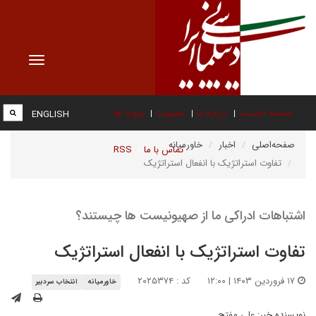
Toggle
vigation
صفحه نخست
درباره ما
عضویت
پیوند ها
ENGLISH
صفحه‌اصلی
اخبار
خاورمیانه
تماس با ما
RSS
تفاوت استراتژیک با انفعال استراتژیک
اشتباهات ادراکی ما از صهیونیست ها چیستند؟
تفاوت استراتژیک با انفعال استراتژیک
۱۷ فروردین ۱۴۰۳ | ۱۲:۰۰
کد : ۲۰۲۵۳۷۴
خاورمیانه
انتخاب سردبیر
نویسنده خبر:
علی مفتح