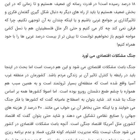
۱۸ درصد رسیده است! در قدرت رسانه ای ضعیف هستیم و تا زمانی که در این
بخش ضعیف هستیم یا باید از راه های دیگر به دنبال شکل گیری گفتمان فکری و
تاثیرگذاری بر جوامع غربی باشیم و یا اینکه چندان به آن توجهی نکنیم، چرا که
فرقی نمی کند چه کار می کنیم و حتی اگر مثل فلسطینیان هم با نسل کشی
مواجه شویم باز نخواهیم توانست تا بیش تر از بیست درصد غربی ها را با خود
همراه کنیم!
جنگ مشکلات اقتصادی می آورد
جنگ باعث مشکلات اقتصادی می شود و این هم درست است اما بحث در اینجا
باید در رابطه با کنترل تاثیر آن بر زندگی مردم باشد. کشورمان در منطقه غرب
آسیا واقع شده است که منطقه‌ای بسیار ثروتمند است و به همین سبب هم
همواره با چشم طمع دشمنان روبرو بوده است. اما اصولا کشورها همه بر اساس
جنگ بنا شده اند. شاید بتوان به اصطلاح عامیانه گفت که کشورها با فکر جنگ
می خوابند و یا اینکه حتی بخاطر آن بی خواب می مانند. ۴۰ درصد از هزینه های
جهانی را صنایع نظامی تشکیل می دهند و شاید حتی بتوان گفت که اقتصاد
کشوری مثل آمریکا اقتصاد جنگی است. آنچه باعث مشکلات اقتصادی در کشور
می شود جنگ نیست بلکه مدیریت اشتباه، کوته فکری، فساد و عدم برنامه ریزی