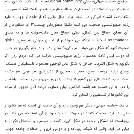
اصطلاح «جامعه جهانی» یعنی global community است. باید گفت که این عدم
شفافیت بین استفاده دو اصطلاح در مطالب فارسی نه تنها باعث اشتباه مفهومی
بلکه باعث اشتباه ادراکی می شود. برای مثال وقتی که از «اجماع جهانی» علیه
رژیم صهیونیستی صحبت می کنیم دقیقا منظورمان چیست؟! آیا منظورمان از
آن همان اجماع بین الملل، یعنی اجماع میان ملت-دولت ها و به معنای
international است؟ یا اینکه می خواهیم از اجماع جهانی به معنی global
صحبت کنیم که شکلی غیر دولتی می گیرد؟ مثال اردن را در نظر بگیریم: در حالی
که دولت اردن کاملا همسو با رژیم صهیونیستی حرکت می کند مردم اردن اگر
نگوییم به شکل اکثریت حداقل به شکل قابل توجهی همسو با فلسطینیان هستند.
اوضاع ترکیه، روسیه، چین، مصر و بسیاری از کشورهای غیر غربی هم مشابه
است. شاید دولت های این کشورها چندان با رژیم صهیونیستی مخالف نباشند و
یا حتی با آن همسو هم باشند اما نمی توان حمایت درصد قابل توجهی از مردم
این کشورها از فلسطین را کتمان کرد.
اما یک «جامعه جهانی» دیگر هم وجود دارد و آن جامعه ای است که هر کشور و
حتی هر فرد صحبت کننده در جهت مقصود خود از آن استفاده می کند. در
اینجاست که مشکل ترجمه در شکل گیری گفتمان سیاسی و استقلال فکری به
میان می آید. وقتی که شبکه، روزنامه و یا دولتی غربی از اصطلاح جامعه جهانی