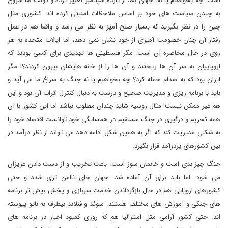
است. چه بخواهیم یا نه، جهان بعد از یازده سپتامبر تغییر کرده و دولت ها شروع
به چیدن سیاست های خود بر اساس ملاحظات امنیتی کرده اند. کشوری مثل
چین را در نظر بگیرید که بسیار صلح آمیز به نظر می رسد و واقعا هم در عمل
رفتار آن چنان خصومت آمیزی از خود نشان نمی دهد، اما ایالات متحده به هر
روی در حال محاصره آن است. مگر فلسطینی ها تهدیدی برای کسی بودند که
اروپاییان به سر آن ها ریختند و آن ها را از خانه هایشان بیرون کردند؟! مگر
ایران بود که به صدام حمله کرد؟ چه بخواهیم یا نه جنگ به سراغ ما می آید و
باید با برنامه ریزی و مدیریت صحیح و درست به دنبال کنترل اثرات آن بود و این
هم غیر ممکن نیست! مثال روسیه شاید چندان مطلوب نباشد اما این کشور با آن
همه تحریم و درگیری در جنگ مستقیم در همسایگی خود توانست اقتصاد خود را
به شکلی مدیریت کند که اگر به همین شکل ادامه دهد می تواند از نظر درآمد در
بین کشورهای پردرآمد قرار بگیرد.
جنگ چیز بدی است و خانمان سوز است. باعث تخریب و از دست دادن عزیزان
می شود. اما باید برای آن آماده شد. جهان جای ناامن تری شده و حتی
کشورهای اروپایی هم در حال بازگرداندن خدمت سربازی و پخش بیش تر برنامه
های جنگی و آموزش های مختلف هستند. سوئد و فنلاند بیطرف به ناتو پیوسته
اند. حتی کشور آرامی مثل استرالیا هم که روزی کمبود اخبار در برنامه های