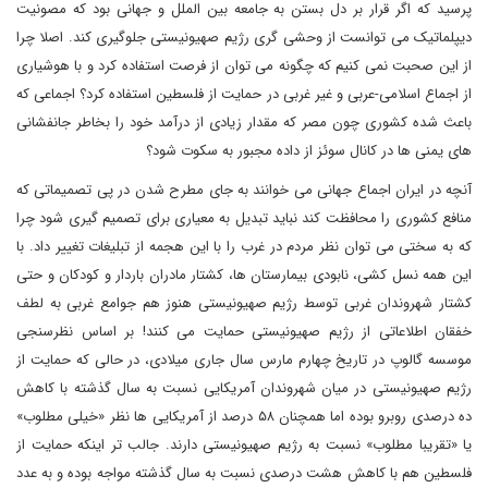
پرسید که اگر قرار بر دل بستن به جامعه بین الملل و جهانی بود که مصونیت
دیپلماتیک می توانست از وحشی گری رژیم صهیونیستی جلوگیری کند. اصلا چرا
از این صحبت نمی کنیم که چگونه می توان از فرصت استفاده کرد و با هوشیاری
از اجماع اسلامی-عربی و غیر غربی در حمایت از فلسطین استفاده کرد؟ اجماعی که
باعث شده کشوری چون مصر که مقدار زیادی از درآمد خود را بخاطر جانفشانی
های یمنی ها در کانال سوئز از داده مجبور به سکوت شود؟
آنچه در ایران اجماع جهانی می خوانند به جای مطرح شدن در پی تصمیماتی که
منافع کشوری را محافظت کند نباید تبدیل به معیاری برای تصمیم گیری شود چرا
که به سختی می توان نظر مردم در غرب را با این هجمه از تبلیغات تغییر داد. با
این همه نسل کشی، نابودی بیمارستان ها، کشتار مادران باردار و کودکان و حتی
کشتار شهروندان غربی توسط رژیم صهیونیستی هنوز هم جوامع غربی به لطف
خفقان اطلاعاتی از رژیم صهیونیستی حمایت می کنند! بر اساس نظرسنجی
موسسه گالوپ در تاریخ چهارم مارس سال جاری میلادی، در حالی که حمایت از
رژیم صهیونیستی در میان شهروندان آمریکایی نسبت به سال گذشته با کاهش
ده درصدی روبرو بوده اما همچنان ۵۸ درصد از آمریکایی ها نظر «خیلی مطلوب»
یا «تقریبا مطلوب» نسبت به رژیم صهیونیستی دارند. جالب تر اینکه حمایت از
فلسطین هم با کاهش هشت درصدی نسبت به سال گذشته مواجه بوده و به عدد