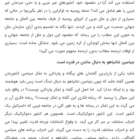
استفاده می کند آیا در مقصود خود کشورهای غیر غربی و یا حتی مردمان غیر
غربی را هم شامل می کند؟ حمله روسیه به اوکراین را در نظر بگیریم! در حالی که
بسیاری از دول و ملل غربی از انزوای روسیه از طرف جامعه بین الملل و جامعه
جهانی صحبت می کنند و می کردند، تنها نگاه به تقسیم بندی آرای سازمان ملل
به خوبی این مطلب را می رساند که مقصود این دول و ملل از جامعه جهانی و
بین الملل تنها بخش کوچکی از کره زمین می شود. مشکل ساده است: بسیاری
از اوقات ترجمه مطالب بدون ترجمه مفهوم صورت می گیرد!
بنیامین نتانیاهو به دنبال ماندن در قدرت است
شاید یکی از بارزترین گفتمان های بیگانه و وارداتی به تفکر سیاسی کشورمان
همین گفته باشد که چون بنیامین نتانیاهو به دنبال جنگ است پس باید هوشمند
بود و یا اینکه مدارا کرد. اما اصل این گفته و تفکر وارداتی چیست؟ در واقع باید
این سوال را پرسید که ریشه فکری این گفته و تفکر چیست؟ ریشه فکری آن بر
می گردد به این تفکر در رسانه ها و به طور کلی در جامعه غربی که «اسرائیل یک
کشور است. این کشور دموکراتیک است. همچون هر کشور دموکراتیک دیگر
احزاب مختلف بر سر کار می آیند. با وقوع انتخابات چرخه قدرت تغییر پیدا می
کند و احزاب مختلف قدرت را به دست می گیرند. این احزاب برنامه های سیاسی
گوناگون دارند. برنامه سیاسی بنیامین نتانیاهو و احزاب متحد وی خطرناک