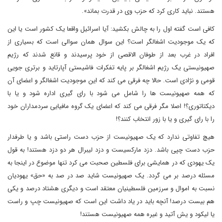
هستند. نباید کاری کرد که حزب وی در قدرت بماند».
کافی است گفته اول را به چالش بکشید: آیا اسرائیل واقعا یک کشور است یا این
که یک موجودیت اشغالگر است؟ این سوال همان سوالی است که بسیاری از
افراد در غرب بعد از طوفان الاقصی از خود پرسیدند و قانع شدند که رژیم
صهیونیستی یک رژیم اشغالگر بر پایه تفکرات فاشیستی آپارتاید و برتری جویی
قومی و نژادی است. حالا چه فرقی می کند که این موجودیت اشغالگر و اعضای آن
که همه صهیونیست ها را شامل می شود با رای گیری اداره شود و یا با
دیکتاتوری؟! اصلا مگر فرقی می کند که اعضای یک گروه مافیایی سردمداران خود
را با رای گیری و یا با زور انتخاب کنند؟!
هیچ تفاوتی ندارد که یک صهیونیست از حزب دست راستی باشد و یا طرفدار
حزب دست چپی باشد. دزد مارکسیست و دزد لیبرال هر دو دزد هستند! به قول
یک یهودی که در همایشی برای فلسطین صحبت می کرد تنها موضوع در اینجا به
مسئله درصد بر می گردد. یک صهیونیست شاید صد در صد به «حق» یهودیان
نسبت به اموال و سرزمین فلسطینیان معتقد است و دیگری هشتاد درصد و یکی
هم بیست درصد! آنچه باید در یاد داشت این است که صهیونیست چپ و راست
یا لیکود و یش آتید و غیره همه صهیونیست هستند!