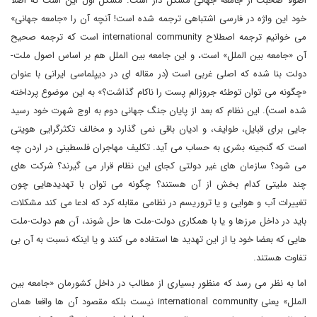
اصولا صحبت از جامعه جهانی مشکل دار است. مشکل اول این است که اصلا
خود این واژه در فارسی اشتباهی ترجمه شده است! آنچه آن را «جامعه جهانی»
می خوانیم ترجمه اصطلاح international community است که ترجمه صحیح
آن «جامعه بین الملل» است، و این جامعه بین الملل هم بر اساس اصول ملت-
دولت بنا شده که اصلی غربی است (در مقاله ای در دیپلماسی ایرانی با عنوان
«چگونه می توان توطئه جروزالم پست را ناکام گذاشت؟» به این موضوع پرداخته
شده است). این نظام که بعد از پایان جنگ جهانی دوم به اوج شهرت خود رسید
جایی برای قبایل، طوایف، و ادیان باقی نمی گذارد و مخالف تکثرگرایی هویتی
است که گنجینه بشری به حساب می آید. تکلیف مهاجران فلسطینی در اردن چه
می شود؟ سازمان های غیر دولتی کجای این نظام قرار می گیرند؟ شرکت های
چند ملیتی کدام بخش از آن هستند؟ چگونه می توان با تهدیدهایی چون
تغییرات آب و هوایی و یا تروریسم در نظامی مقابله کرد که ادعا می کند مشکلات
باید در داخل مرزها و یا با همکاری دولت-ملت ها حل شوند، آن هم دولت-ملت
هایی که بعضا خود یا از این تهدید ها استفاده می کنند و یا اینکه نسبت به آن بی
تفاوت هستند.
اما به نظر می رسد که منظور بسیاری از مطالب در داخل کشورمان «جامعه بین
الملل» یعنی international community نیست بلکه مقصود آن ها واقعا همان