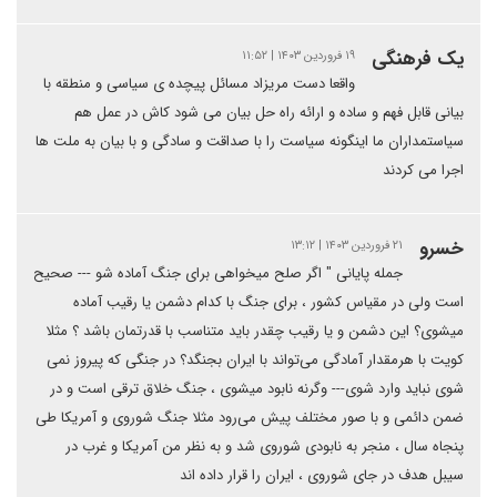
یک فرهنگی
۱۹ فروردین ۱۴۰۳ | ۱۱:۵۲
واقعا دست مریزاد مسائل پیچده ی سیاسی و منطقه با
بیانی قابل فهم و ساده و ارائه راه حل بیان می شود کاش در عمل هم
سیاستمداران ما اینگونه سیاست را با صداقت و سادگی و با بیان به ملت ها
اجرا می کردند
خسرو
۲۱ فروردین ۱۴۰۳ | ۱۳:۱۲
جمله پایانی " اگر صلح میخواهی برای جنگ آماده شو --- صحیح
است ولی در مقیاس کشور ، برای جنگ با کدام دشمن یا رقیب آماده
میشوی؟ این دشمن و یا رقیب چقدر باید متناسب با قدرتمان باشد ؟ مثلا
کویت با هرمقدار آمادگی می‌تواند با ایران بجنگد؟ در جنگی که پیروز نمی
شوی نباید وارد شوی--- وگرنه نابود میشوی ، جنگ خلاق ترقی است و در
ضمن دائمی و با صور مختلف پیش می‌رود مثلا جنگ شوروی و آمریکا طی
پنجاه سال ، منجر به نابودی شوروی شد و به نظر من آمریکا و غرب در
سیبل هدف در جای شوروی ، ایران را قرار داده اند